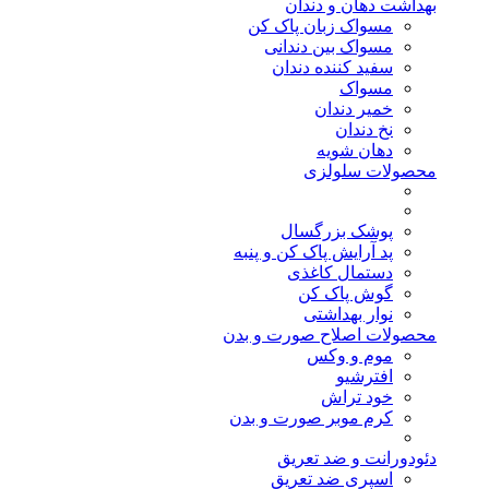
بهداشت دهان و دندان
مسواک زبان پاک کن
مسواک بین دندانی
سفید کننده دندان
مسواک
خمیر دندان
نخ دندان
دهان شویه
محصولات سلولزی
پوشک بزرگسال
پد آرایش پاک کن و پنبه
دستمال کاغذی
گوش پاک کن
نوار بهداشتی
محصولات اصلاح صورت و بدن
موم و وکس
افترشیو
خود تراش
کرم موبر صورت و بدن
دئودورانت و ضد تعریق
اسپری ضد تعریق