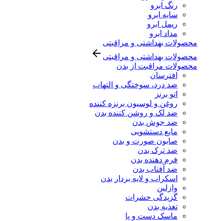
رنگ ابرو
سایه ابرو
ریمل ابرو
مداد ابرو
محصولات بهداشتی و مراقبتی
محصولات بهداشتی و مراقبتی
محصولات مراقبت از بدن
افترسان
ضد درد، سوختگی و التهاب
اتو برنز
روغن و لوسیون برنزه کننده
ضد لک و روشن کننده بدن
ضد جوش بدن
مایع دستشویی
صابون صورت و بدن
ضد ترک بدن
فرم دهنده بدن
ضد آفتاب بدن
اسکراب و لایه بردار بدن
وازلین
گزیدگی حشرات
تغذیه بدن
ماسک دست و پا