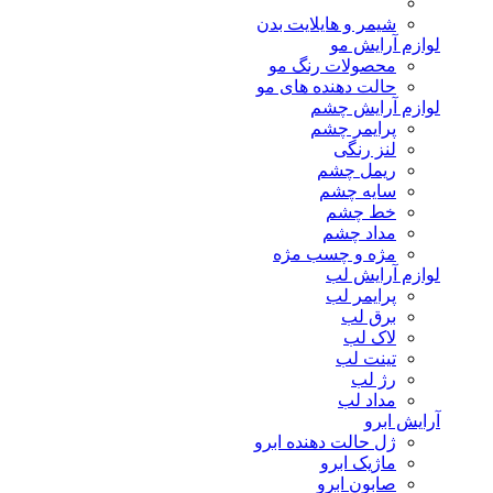
شیمر و هایلایت بدن
لوازم آرایش مو
محصولات رنگ مو
حالت دهنده های مو
لوازم آرایش چشم
پرایمر چشم
لنز رنگی
ریمل چشم
سایه چشم
خط چشم
مداد چشم
مژه و چسب مژه
لوازم آرایش لب
پرایمر لب
برق لب
لاک لب
تینت لب
رژ لب
مداد لب
آرایش ابرو
ژل حالت دهنده ابرو
ماژیک ابرو
صابون ابرو