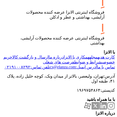
فروشگاه اینترنتی الانزا عرضه کننده محصولات
آرایشی، بهداشتی و عطر و ادکلن
فروشگاه اینترنتی عرضه کننده محصولات آرایشی،
بهداشتی
با الانزا
کارت هدیه
مجله
همکاری با الانزا
درباره ما
ارسال و بازگشت کالا
حریم
خصوصی
شرایط و ضوابط
فرصت های شغلی
تماس با ما
آدرس ایمیل:cs@elanza.com
تلفن تماس:۰۲۱۹۱۰۰۸۲۹۲
آدرس:تهران، ولیعصر، بالاتر از میدان ونک، کوچه خلیل زاده، پلاک
۴۱، طبقه اول
کدپستی:۱۹۶۹۷۵۴۸۶۴
با ما همراه باشید
درباره الانزا