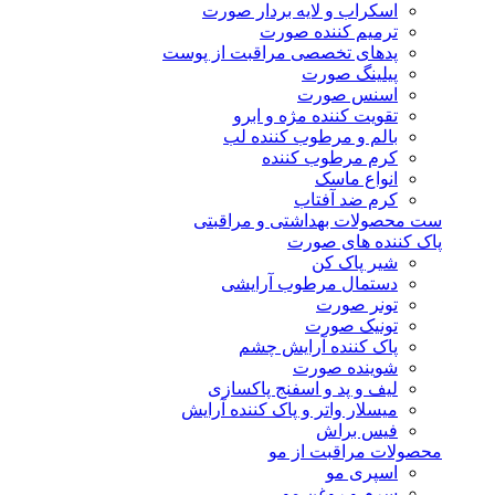
اسکراب و لایه بردار صورت
ترمیم کننده صورت
پدهای تخصصی مراقبت از پوست
پیلینگ صورت
اسنس صورت
تقویت کننده مژه و ابرو
بالم و مرطوب کننده لب
کرم مرطوب کننده
انواع ماسک
کرم ضد آفتاب
ست محصولات بهداشتی و مراقبتی
پاک کننده های صورت
شیر پاک کن
دستمال مرطوب آرایشی
تونر صورت
تونیک صورت
پاک کننده آرایش چشم
شوینده صورت
لیف و پد و اسفنج پاکسازی
میسلار واتر و پاک کننده آرایش
فیس براش
محصولات مراقبت از مو
اسپری مو
سرم و روغن مو