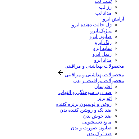
تینت لب
رژ لب
مداد لب
آرایش ابرو
ژل حالت دهنده ابرو
ماژیک ابرو
صابون ابرو
رنگ ابرو
سایه ابرو
ریمل ابرو
مداد ابرو
محصولات بهداشتی و مراقبتی
محصولات بهداشتی و مراقبتی
محصولات مراقبت از بدن
افترسان
ضد درد، سوختگی و التهاب
اتو برنز
روغن و لوسیون برنزه کننده
ضد لک و روشن کننده بدن
ضد جوش بدن
مایع دستشویی
صابون صورت و بدن
ضد ترک بدن