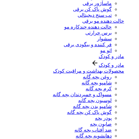
ماساژور برقی
گوش پاک کن برقی
تب سنج دیجیتالی
حالت دهنده مو برقی
حالت دهنده چندکاره مو
برس حرارتی
سشوار
فر کننده و بیگودی برقی
اتو مو
مادر و کودک
مادر و کودک
محصولات بهداشت و مراقبت کودک
روغن بچه گانه
شامپو بچه گانه
کرم بچه گانه
مسواک و خمیردندان بچه گانه
لوسیون بچه گانه
شامپو بدن بچه گانه
گوش پاک کن بچه گانه
پودر بچه
صابون بچه
ضد آفتاب بچه گانه
دهانشویه بچه گانه