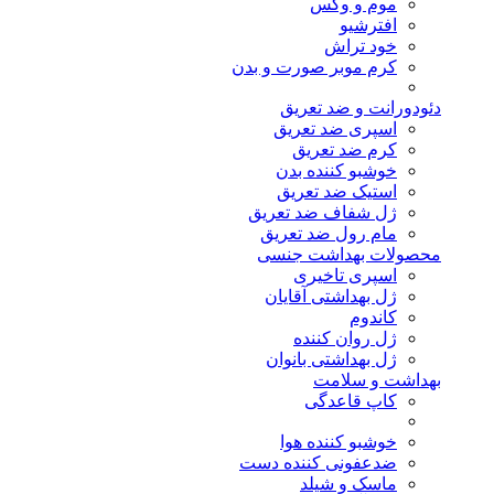
موم و وکس
افترشیو
خود تراش
کرم موبر صورت و بدن
دئودورانت و ضد تعریق
اسپری ضد تعریق
کرم ضد تعریق
خوشبو کننده بدن
استیک ضد تعریق
ژل شفاف ضد تعریق
مام رول ضد تعریق
محصولات بهداشت جنسی
اسپری تاخیری
ژل بهداشتی آقایان
کاندوم
ژل روان کننده
ژل بهداشتی بانوان
بهداشت و سلامت
کاپ قاعدگی
خوشبو کننده هوا
ضدعفونی کننده دست
ماسک و شیلد