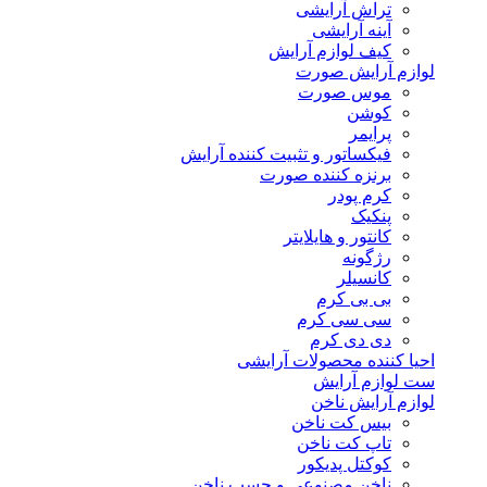
تراش آرایشی
آینه آرایشی
کیف لوازم آرایش
لوازم آرایش صورت
موس صورت
کوشن
پرایمر
فیکساتور و تثبیت کننده آرایش
برنزه کننده صورت
کرم پودر
پنکیک
کانتور و هایلایتر
رژگونه
کانسیلر
بی بی کرم
سی سی کرم
دی دی کرم
احیا کننده محصولات آرایشی
ست لوازم آرایش
لوازم آرایش ناخن
بیس کت ناخن
تاپ کت ناخن
کوکتل پدیکور
ناخن مصنوعی و چسب ناخن