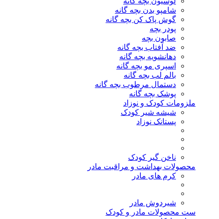
لوسیون بچه گانه
شامپو بدن بچه گانه
گوش پاک کن بچه گانه
پودر بچه
صابون بچه
ضد آفتاب بچه گانه
دهانشویه بچه گانه
اسپری مو بچه گانه
بالم لب بچه گانه
دستمال مرطوب بچه گانه
پوشک بچه گانه
ملزومات کودک و نوزاد
شیشه شیر کودک
پستانک نوزاد
ناخن گیر کودک
محصولات بهداشت و مراقبت مادر
کرم های مادر
شیردوش مادر
ست محصولات مادر و کودک