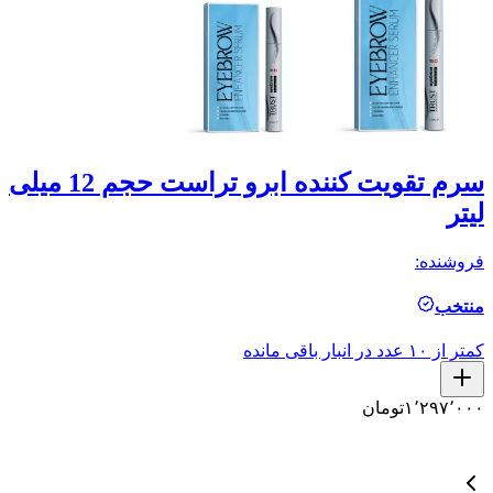
سرم تقویت کننده ابرو تراست حجم 12 میلی
س
لیتر
ن
فروشنده:
فر
منتخب
م
کمتر از ۱۰ عدد در انبار باقی مانده
کمتر ا
۱٬۲۹۷٬۰۰۰
تومان
۰