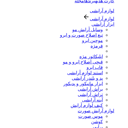
کارت هدیه
برندها
مجله
لوازم آرایشی
لوازم آرایشی
ابزار آرایشی
وسایل آرایش مو
تیغ اصلاح صورت و ابرو
موچین ابرو
فرمژه
اپلیکاتور مژه
قیچی اصلاح ابرو و مو
قاب ابرو
استند لوازم آرایشی
پد و بلندر آرایشی
ابزار مانیکور و پدیکور
براش آرایشی
تراش آرایشی
آینه آرایشی
کیف لوازم آرایش
لوازم آرایش صورت
موس صورت
کوشن
پرایمر