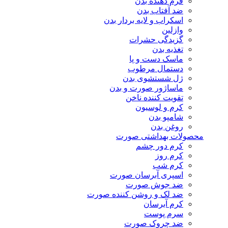
فرم دهنده بدن
ضد آفتاب بدن
اسکراب و لایه بردار بدن
وازلین
گزیدگی حشرات
تغذیه بدن
ماسک دست و پا
دستمال مرطوب
ژل شستشوی بدن
ماساژور صورت و بدن
تقویت کننده ناخن
کرم و لوسیون
شامپو بدن
روغن بدن
محصولات بهداشتی صورت
کرم دور چشم
کرم روز
کرم شب
اسپری آبرسان صورت
ضد جوش صورت
ضد لک و روشن کننده صورت
کرم آبرسان
سرم پوست
ضد چروک صورت