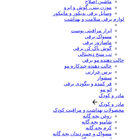
ماشین اصلاح
موزن بینی، گوش و ابرو
وسایل برقی پدیکور و مانیکور
لوازم برقی سلامت و بهداشت
ابزار مراقبتی پوست
مسواک برقی
ماساژور برقی
گوش پاک کن برقی
تب سنج دیجیتالی
حالت دهنده مو برقی
حالت دهنده چندکاره مو
برس حرارتی
سشوار
فر کننده و بیگودی برقی
اتو مو
مادر و کودک
مادر و کودک
محصولات بهداشت و مراقبت کودک
روغن بچه گانه
شامپو بچه گانه
کرم بچه گانه
مسواک و خمیردندان بچه گانه