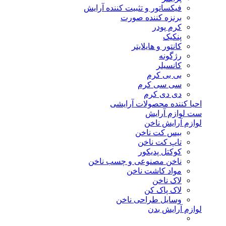
فیکساتور و تثبیت کننده آرایش
برنزه کننده صورت
کرم پودر
پنکیک
کانتور و هایلایتر
رژگونه
کانسیلر
بی بی کرم
سی سی کرم
دی دی کرم
احیا کننده محصولات آرایشی
ست لوازم آرایش
لوازم آرایش ناخن
بیس کت ناخن
تاپ کت ناخن
کوکتل پدیکور
ناخن مصنوعی و چسب ناخن
مواد کاشت ناخن
لاک ناخن
لاک پاک کن
وسایل طراحی ناخن
لوازم آرایش بدن