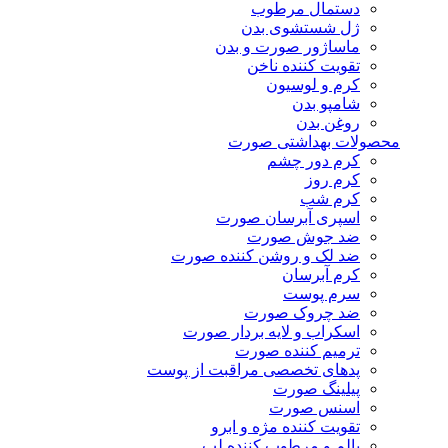
دستمال مرطوب
ژل شستشوی بدن
ماساژور صورت و بدن
تقویت کننده ناخن
کرم و لوسیون
شامپو بدن
روغن بدن
محصولات بهداشتی صورت
کرم دور چشم
کرم روز
کرم شب
اسپری آبرسان صورت
ضد جوش صورت
ضد لک و روشن کننده صورت
کرم آبرسان
سرم پوست
ضد چروک صورت
اسکراب و لایه بردار صورت
ترمیم کننده صورت
پدهای تخصصی مراقبت از پوست
پیلینگ صورت
اسنس صورت
تقویت کننده مژه و ابرو
بالم و مرطوب کننده لب