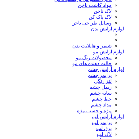
مواد کاشت ناخن
لاک ناخن
لاک پاک کن
وسایل طراحی ناخن
لوازم آرایش بدن
شیمر و هایلایت بدن
لوازم آرایش مو
محصولات رنگ مو
حالت دهنده های مو
لوازم آرایش چشم
پرایمر چشم
لنز رنگی
ریمل چشم
سایه چشم
خط چشم
مداد چشم
مژه و چسب مژه
لوازم آرایش لب
پرایمر لب
برق لب
لاک لب