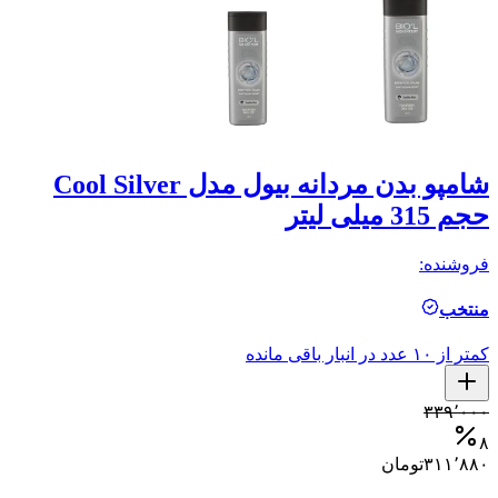
شامپو بدن مردانه بیول مدل Cool Silver
حجم 315 میلی لیتر
rge
فروشنده:
فر
منتخب
م
کمتر از ۱۰ عدد در انبار باقی مانده
کمتر ا
۰
۳۳۹٬۰۰۰
۸
۸
۳۱۱٬۸۸۰
تومان
۰