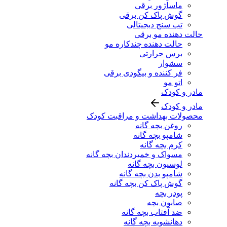
ماساژور برقی
گوش پاک کن برقی
تب سنج دیجیتالی
حالت دهنده مو برقی
حالت دهنده چندکاره مو
برس حرارتی
سشوار
فر کننده و بیگودی برقی
اتو مو
مادر و کودک
مادر و کودک
محصولات بهداشت و مراقبت کودک
روغن بچه گانه
شامپو بچه گانه
کرم بچه گانه
مسواک و خمیردندان بچه گانه
لوسیون بچه گانه
شامپو بدن بچه گانه
گوش پاک کن بچه گانه
پودر بچه
صابون بچه
ضد آفتاب بچه گانه
دهانشویه بچه گانه