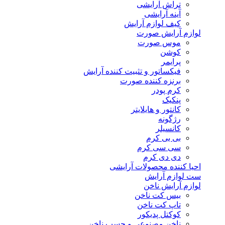
تراش آرایشی
آینه آرایشی
کیف لوازم آرایش
لوازم آرایش صورت
موس صورت
کوشن
پرایمر
فیکساتور و تثبیت کننده آرایش
برنزه کننده صورت
کرم پودر
پنکیک
کانتور و هایلایتر
رژگونه
کانسیلر
بی بی کرم
سی سی کرم
دی دی کرم
احیا کننده محصولات آرایشی
ست لوازم آرایش
لوازم آرایش ناخن
بیس کت ناخن
تاپ کت ناخن
کوکتل پدیکور
ناخن مصنوعی و چسب ناخن