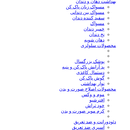
بهداشت دهان و دندان
مسواک زبان پاک کن
مسواک بین دندانی
سفید کننده دندان
مسواک
خمیر دندان
نخ دندان
دهان شویه
محصولات سلولزی
پوشک بزرگسال
پد آرایش پاک کن و پنبه
دستمال کاغذی
گوش پاک کن
نوار بهداشتی
محصولات اصلاح صورت و بدن
موم و وکس
افترشیو
خود تراش
کرم موبر صورت و بدن
دئودورانت و ضد تعریق
اسپری ضد تعریق