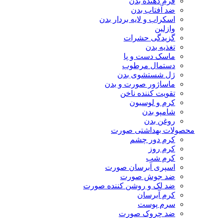
فرم دهنده بدن
ضد آفتاب بدن
اسکراب و لایه بردار بدن
وازلین
گزیدگی حشرات
تغذیه بدن
ماسک دست و پا
دستمال مرطوب
ژل شستشوی بدن
ماساژور صورت و بدن
تقویت کننده ناخن
کرم و لوسیون
شامپو بدن
روغن بدن
محصولات بهداشتی صورت
کرم دور چشم
کرم روز
کرم شب
اسپری آبرسان صورت
ضد جوش صورت
ضد لک و روشن کننده صورت
کرم آبرسان
سرم پوست
ضد چروک صورت