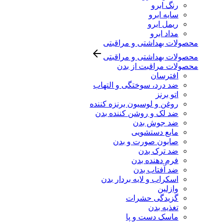
رنگ ابرو
سایه ابرو
ریمل ابرو
مداد ابرو
محصولات بهداشتی و مراقبتی
محصولات بهداشتی و مراقبتی
محصولات مراقبت از بدن
افترسان
ضد درد، سوختگی و التهاب
اتو برنز
روغن و لوسیون برنزه کننده
ضد لک و روشن کننده بدن
ضد جوش بدن
مایع دستشویی
صابون صورت و بدن
ضد ترک بدن
فرم دهنده بدن
ضد آفتاب بدن
اسکراب و لایه بردار بدن
وازلین
گزیدگی حشرات
تغذیه بدن
ماسک دست و پا