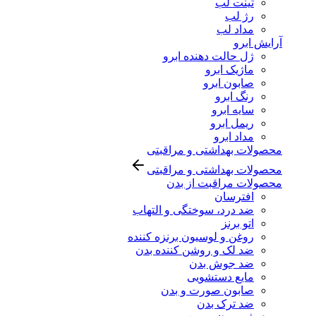
تینت لب
رژ لب
مداد لب
آرایش ابرو
ژل حالت دهنده ابرو
ماژیک ابرو
صابون ابرو
رنگ ابرو
سایه ابرو
ریمل ابرو
مداد ابرو
محصولات بهداشتی و مراقبتی
محصولات بهداشتی و مراقبتی
محصولات مراقبت از بدن
افترسان
ضد درد، سوختگی و التهاب
اتو برنز
روغن و لوسیون برنزه کننده
ضد لک و روشن کننده بدن
ضد جوش بدن
مایع دستشویی
صابون صورت و بدن
ضد ترک بدن