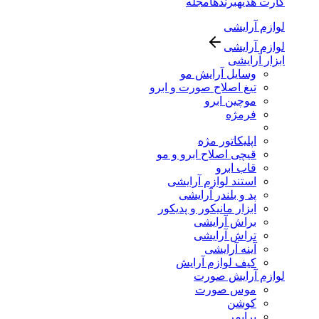
کارت هدیه
برندها
مجله
لوازم آرایشی
لوازم آرایشی
ابزار آرایشی
وسایل آرایش مو
تیغ اصلاح صورت و ابرو
موچین ابرو
فرمژه
اپلیکاتور مژه
قیچی اصلاح ابرو و مو
قاب ابرو
استند لوازم آرایشی
پد و بلندر آرایشی
ابزار مانیکور و پدیکور
براش آرایشی
تراش آرایشی
آینه آرایشی
کیف لوازم آرایش
لوازم آرایش صورت
موس صورت
کوشن
پرایمر