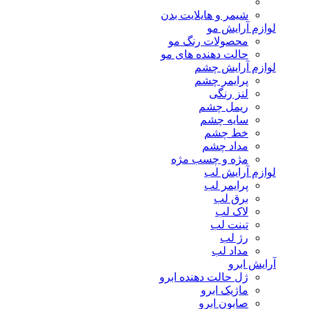
شیمر و هایلایت بدن
لوازم آرایش مو
محصولات رنگ مو
حالت دهنده های مو
لوازم آرایش چشم
پرایمر چشم
لنز رنگی
ریمل چشم
سایه چشم
خط چشم
مداد چشم
مژه و چسب مژه
لوازم آرایش لب
پرایمر لب
برق لب
لاک لب
تینت لب
رژ لب
مداد لب
آرایش ابرو
ژل حالت دهنده ابرو
ماژیک ابرو
صابون ابرو