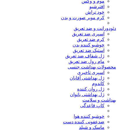
موم و وکس
افترشیو
خود تراش
کرم موبر صورت و بدن
دئودورانت و ضد تعریق
اسپری ضد تعریق
کرم ضد تعریق
خوشبو کننده بدن
استیک ضد تعریق
ژل شفاف ضد تعریق
مام رول ضد تعریق
محصولات بهداشت جنسی
اسپری تاخیری
ژل بهداشتی آقایان
کاندوم
ژل روان کننده
ژل بهداشتی بانوان
بهداشت و سلامت
کاپ قاعدگی
خوشبو کننده هوا
ضدعفونی کننده دست
ماسک و شیلد