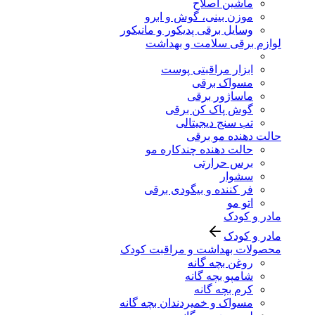
ماشین اصلاح
موزن بینی، گوش و ابرو
وسایل برقی پدیکور و مانیکور
لوازم برقی سلامت و بهداشت
ابزار مراقبتی پوست
مسواک برقی
ماساژور برقی
گوش پاک کن برقی
تب سنج دیجیتالی
حالت دهنده مو برقی
حالت دهنده چندکاره مو
برس حرارتی
سشوار
فر کننده و بیگودی برقی
اتو مو
مادر و کودک
مادر و کودک
محصولات بهداشت و مراقبت کودک
روغن بچه گانه
شامپو بچه گانه
کرم بچه گانه
مسواک و خمیردندان بچه گانه