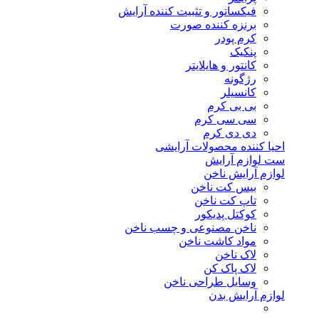
فیکساتور و تثبیت کننده آرایش
برنزه کننده صورت
کرم پودر
پنکیک
کانتور و هایلایتر
رژگونه
کانسیلر
بی بی کرم
سی سی کرم
دی دی کرم
احیا کننده محصولات آرایشی
ست لوازم آرایش
لوازم آرایش ناخن
بیس کت ناخن
تاپ کت ناخن
کوکتل پدیکور
ناخن مصنوعی و چسب ناخن
مواد کاشت ناخن
لاک ناخن
لاک پاک کن
وسایل طراحی ناخن
لوازم آرایش بدن