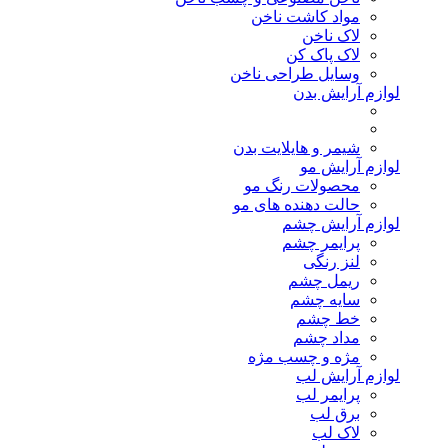
مواد کاشت ناخن
لاک ناخن
لاک پاک کن
وسایل طراحی ناخن
لوازم آرایش بدن
شیمر و هایلایت بدن
لوازم آرایش مو
محصولات رنگ مو
حالت دهنده های مو
لوازم آرایش چشم
پرایمر چشم
لنز رنگی
ریمل چشم
سایه چشم
خط چشم
مداد چشم
مژه و چسب مژه
لوازم آرایش لب
پرایمر لب
برق لب
لاک لب