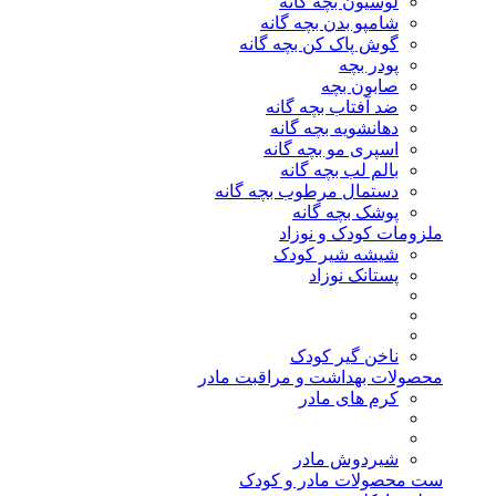
لوسیون بچه گانه
شامپو بدن بچه گانه
گوش پاک کن بچه گانه
پودر بچه
صابون بچه
ضد آفتاب بچه گانه
دهانشویه بچه گانه
اسپری مو بچه گانه
بالم لب بچه گانه
دستمال مرطوب بچه گانه
پوشک بچه گانه
ملزومات کودک و نوزاد
شیشه شیر کودک
پستانک نوزاد
ناخن گیر کودک
محصولات بهداشت و مراقبت مادر
کرم های مادر
شیردوش مادر
ست محصولات مادر و کودک