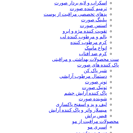
اسکراب و لایه بردار صورت
ترمیم کننده صورت
پدهای تخصصی مراقبت از پوست
پیلینگ صورت
اسنس صورت
تقویت کننده مژه و ابرو
بالم و مرطوب کننده لب
کرم مرطوب کننده
انواع ماسک
کرم ضد آفتاب
ست محصولات بهداشتی و مراقبتی
پاک کننده های صورت
شیر پاک کن
دستمال مرطوب آرایشی
تونر صورت
تونیک صورت
پاک کننده آرایش چشم
شوینده صورت
لیف و پد و اسفنج پاکسازی
میسلار واتر و پاک کننده آرایش
فیس براش
محصولات مراقبت از مو
اسپری مو
سرم و روغن مو