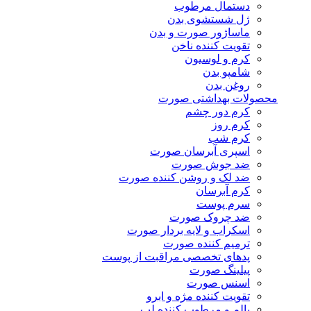
دستمال مرطوب
ژل شستشوی بدن
ماساژور صورت و بدن
تقویت کننده ناخن
کرم و لوسیون
شامپو بدن
روغن بدن
محصولات بهداشتی صورت
کرم دور چشم
کرم روز
کرم شب
اسپری آبرسان صورت
ضد جوش صورت
ضد لک و روشن کننده صورت
کرم آبرسان
سرم پوست
ضد چروک صورت
اسکراب و لایه بردار صورت
ترمیم کننده صورت
پدهای تخصصی مراقبت از پوست
پیلینگ صورت
اسنس صورت
تقویت کننده مژه و ابرو
بالم و مرطوب کننده لب