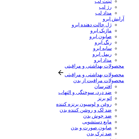
تینت لب
رژ لب
مداد لب
آرایش ابرو
ژل حالت دهنده ابرو
ماژیک ابرو
صابون ابرو
رنگ ابرو
سایه ابرو
ریمل ابرو
مداد ابرو
محصولات بهداشتی و مراقبتی
محصولات بهداشتی و مراقبتی
محصولات مراقبت از بدن
افترسان
ضد درد، سوختگی و التهاب
اتو برنز
روغن و لوسیون برنزه کننده
ضد لک و روشن کننده بدن
ضد جوش بدن
مایع دستشویی
صابون صورت و بدن
ضد ترک بدن