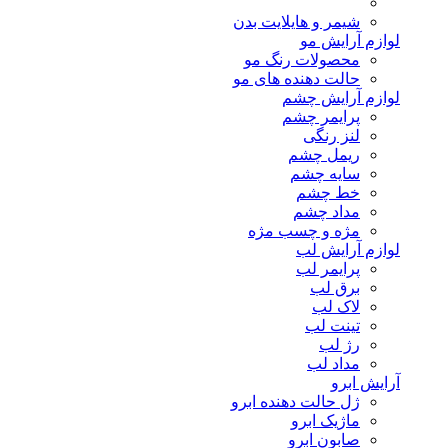
شیمر و هایلایت بدن
لوازم آرایش مو
محصولات رنگ مو
حالت دهنده های مو
لوازم آرایش چشم
پرایمر چشم
لنز رنگی
ریمل چشم
سایه چشم
خط چشم
مداد چشم
مژه و چسب مژه
لوازم آرایش لب
پرایمر لب
برق لب
لاک لب
تینت لب
رژ لب
مداد لب
آرایش ابرو
ژل حالت دهنده ابرو
ماژیک ابرو
صابون ابرو