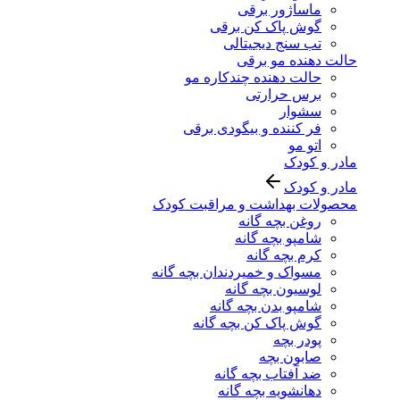
ماساژور برقی
گوش پاک کن برقی
تب سنج دیجیتالی
حالت دهنده مو برقی
حالت دهنده چندکاره مو
برس حرارتی
سشوار
فر کننده و بیگودی برقی
اتو مو
مادر و کودک
مادر و کودک
محصولات بهداشت و مراقبت کودک
روغن بچه گانه
شامپو بچه گانه
کرم بچه گانه
مسواک و خمیردندان بچه گانه
لوسیون بچه گانه
شامپو بدن بچه گانه
گوش پاک کن بچه گانه
پودر بچه
صابون بچه
ضد آفتاب بچه گانه
دهانشویه بچه گانه