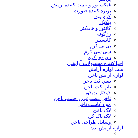
فیکساتور و تثبیت کننده آرایش
برنزه کننده صورت
کرم پودر
پنکیک
کانتور و هایلایتر
رژگونه
کانسیلر
بی بی کرم
سی سی کرم
دی دی کرم
احیا کننده محصولات آرایشی
ست لوازم آرایش
لوازم آرایش ناخن
بیس کت ناخن
تاپ کت ناخن
کوکتل پدیکور
ناخن مصنوعی و چسب ناخن
مواد کاشت ناخن
لاک ناخن
لاک پاک کن
وسایل طراحی ناخن
لوازم آرایش بدن