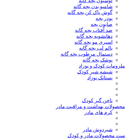
لوسیون بچه گانه
شامپو بدن بچه گانه
گوش پاک کن بچه گانه
پودر بچه
صابون بچه
ضد آفتاب بچه گانه
دهانشویه بچه گانه
اسپری مو بچه گانه
بالم لب بچه گانه
دستمال مرطوب بچه گانه
پوشک بچه گانه
ملزومات کودک و نوزاد
شیشه شیر کودک
پستانک نوزاد
ناخن گیر کودک
محصولات بهداشت و مراقبت مادر
کرم های مادر
شیردوش مادر
ست محصولات مادر و کودک