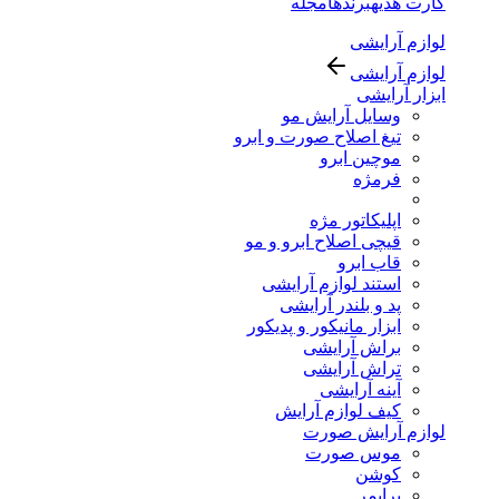
کارت هدیه
برندها
مجله
لوازم آرایشی
لوازم آرایشی
ابزار آرایشی
وسایل آرایش مو
تیغ اصلاح صورت و ابرو
موچین ابرو
فرمژه
اپلیکاتور مژه
قیچی اصلاح ابرو و مو
قاب ابرو
استند لوازم آرایشی
پد و بلندر آرایشی
ابزار مانیکور و پدیکور
براش آرایشی
تراش آرایشی
آینه آرایشی
کیف لوازم آرایش
لوازم آرایش صورت
موس صورت
کوشن
پرایمر