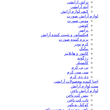
تراش آرایشی
آینه آرایشی
کیف لوازم آرایش
لوازم آرایش صورت
موس صورت
کوشن
پرایمر
فیکساتور و تثبیت کننده آرایش
برنزه کننده صورت
کرم پودر
پنکیک
کانتور و هایلایتر
رژگونه
کانسیلر
بی بی کرم
سی سی کرم
دی دی کرم
احیا کننده محصولات آرایشی
ست لوازم آرایش
لوازم آرایش ناخن
بیس کت ناخن
تاپ کت ناخن
کوکتل پدیکور
ناخن مصنوعی و چسب ناخن