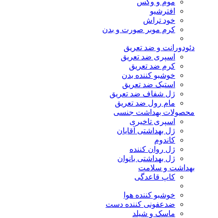
موم و وکس
افترشیو
خود تراش
کرم موبر صورت و بدن
دئودورانت و ضد تعریق
اسپری ضد تعریق
کرم ضد تعریق
خوشبو کننده بدن
استیک ضد تعریق
ژل شفاف ضد تعریق
مام رول ضد تعریق
محصولات بهداشت جنسی
اسپری تاخیری
ژل بهداشتی آقایان
کاندوم
ژل روان کننده
ژل بهداشتی بانوان
بهداشت و سلامت
کاپ قاعدگی
خوشبو کننده هوا
ضدعفونی کننده دست
ماسک و شیلد