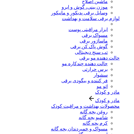
ماشین اصلاح
موزن بینی، گوش و ابرو
وسایل برقی پدیکور و مانیکور
لوازم برقی سلامت و بهداشت
ابزار مراقبتی پوست
مسواک برقی
ماساژور برقی
گوش پاک کن برقی
تب سنج دیجیتالی
حالت دهنده مو برقی
حالت دهنده چندکاره مو
برس حرارتی
سشوار
فر کننده و بیگودی برقی
اتو مو
مادر و کودک
مادر و کودک
محصولات بهداشت و مراقبت کودک
روغن بچه گانه
شامپو بچه گانه
کرم بچه گانه
مسواک و خمیردندان بچه گانه