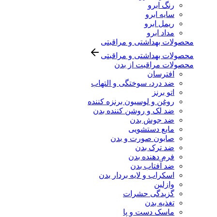
رنگ ابرو
سایه ابرو
ریمل ابرو
مداد ابرو
محصولات بهداشتی و مراقبتی
محصولات بهداشتی و مراقبتی
محصولات مراقبت از بدن
افترسان
ضد درد، سوختگی و التهاب
اتو برنز
روغن و لوسیون برنزه کننده
ضد لک و روشن کننده بدن
ضد جوش بدن
مایع دستشویی
صابون صورت و بدن
ضد ترک بدن
فرم دهنده بدن
ضد آفتاب بدن
اسکراب و لایه بردار بدن
وازلین
گزیدگی حشرات
تغذیه بدن
ماسک دست و پا