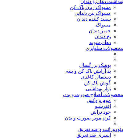
بهداشت دهان و دندان
مسواک زبان پاک کن
مسواک بین دندانی
سفید کننده دندان
مسواک
خمیر دندان
نخ دندان
دهان شویه
محصولات سلولزی
پوشک بزرگسال
پد آرایش پاک کن و پنبه
دستمال کاغذی
گوش پاک کن
نوار بهداشتی
محصولات اصلاح صورت و بدن
موم و وکس
افترشیو
خود تراش
کرم موبر صورت و بدن
دئودورانت و ضد تعریق
اسپری ضد تعریق