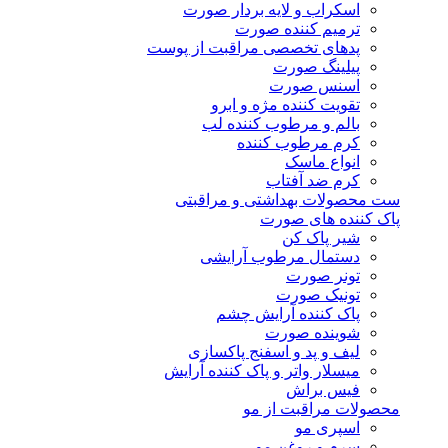
اسکراب و لایه بردار صورت
ترمیم کننده صورت
پدهای تخصصی مراقبت از پوست
پیلینگ صورت
اسنس صورت
تقویت کننده مژه و ابرو
بالم و مرطوب کننده لب
کرم مرطوب کننده
انواع ماسک
کرم ضد آفتاب
ست محصولات بهداشتی و مراقبتی
پاک کننده های صورت
شیر پاک کن
دستمال مرطوب آرایشی
تونر صورت
تونیک صورت
پاک کننده آرایش چشم
شوینده صورت
لیف و پد و اسفنج پاکسازی
میسلار واتر و پاک کننده آرایش
فیس براش
محصولات مراقبت از مو
اسپری مو
سرم و روغن مو