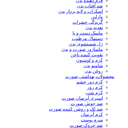
فرم دهنده بدن
ضد آفتاب بدن
اسکراب و لایه بردار بدن
وازلین
گزیدگی حشرات
تغذیه بدن
ماسک دست و پا
دستمال مرطوب
ژل شستشوی بدن
ماساژور صورت و بدن
تقویت کننده ناخن
کرم و لوسیون
شامپو بدن
روغن بدن
محصولات بهداشتی صورت
کرم دور چشم
کرم روز
کرم شب
اسپری آبرسان صورت
ضد جوش صورت
ضد لک و روشن کننده صورت
کرم آبرسان
سرم پوست
ضد چروک صورت