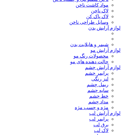
مواد کاشت ناخن
لاک ناخن
لاک پاک کن
وسایل طراحی ناخن
لوازم آرایش بدن
شیمر و هایلایت بدن
لوازم آرایش مو
محصولات رنگ مو
حالت دهنده های مو
لوازم آرایش چشم
پرایمر چشم
لنز رنگی
ریمل چشم
سایه چشم
خط چشم
مداد چشم
مژه و چسب مژه
لوازم آرایش لب
پرایمر لب
برق لب
لاک لب