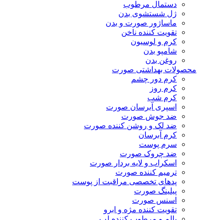
دستمال مرطوب
ژل شستشوی بدن
ماساژور صورت و بدن
تقویت کننده ناخن
کرم و لوسیون
شامپو بدن
روغن بدن
محصولات بهداشتی صورت
کرم دور چشم
کرم روز
کرم شب
اسپری آبرسان صورت
ضد جوش صورت
ضد لک و روشن کننده صورت
کرم آبرسان
سرم پوست
ضد چروک صورت
اسکراب و لایه بردار صورت
ترمیم کننده صورت
پدهای تخصصی مراقبت از پوست
پیلینگ صورت
اسنس صورت
تقویت کننده مژه و ابرو
بالم و مرطوب کننده لب