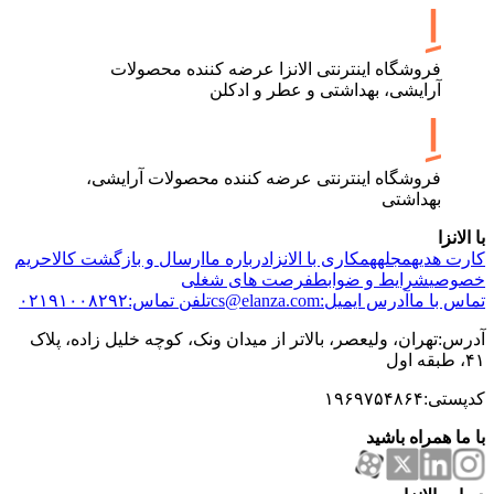
فروشگاه اینترنتی الانزا عرضه کننده محصولات
آرایشی، بهداشتی و عطر و ادکلن
فروشگاه اینترنتی عرضه کننده محصولات آرایشی،
بهداشتی
با الانزا
کارت هدیه
مجله
همکاری با الانزا
درباره ما
ارسال و بازگشت کالا
حریم
خصوصی
شرایط و ضوابط
فرصت های شغلی
تماس با ما
آدرس ایمیل:cs@elanza.com
تلفن تماس:۰۲۱۹۱۰۰۸۲۹۲
آدرس:تهران، ولیعصر، بالاتر از میدان ونک، کوچه خلیل زاده، پلاک
۴۱، طبقه اول
کدپستی:۱۹۶۹۷۵۴۸۶۴
با ما همراه باشید