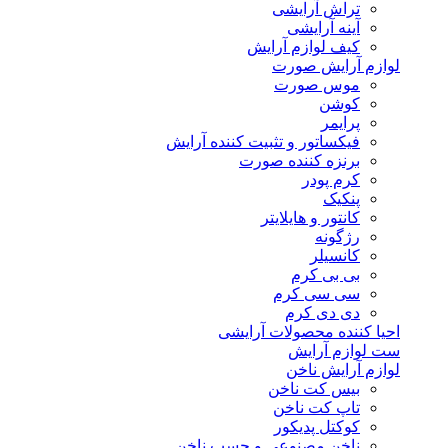
تراش آرایشی
آینه آرایشی
کیف لوازم آرایش
لوازم آرایش صورت
موس صورت
کوشن
پرایمر
فیکساتور و تثبیت کننده آرایش
برنزه کننده صورت
کرم پودر
پنکیک
کانتور و هایلایتر
رژگونه
کانسیلر
بی بی کرم
سی سی کرم
دی دی کرم
احیا کننده محصولات آرایشی
ست لوازم آرایش
لوازم آرایش ناخن
بیس کت ناخن
تاپ کت ناخن
کوکتل پدیکور
ناخن مصنوعی و چسب ناخن