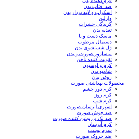
فرم دهنده بدن
ضد آفتاب بدن
اسکراب و لایه بردار بدن
وازلین
گزیدگی حشرات
تغذیه بدن
ماسک دست و پا
دستمال مرطوب
ژل شستشوی بدن
ماساژور صورت و بدن
تقویت کننده ناخن
کرم و لوسیون
شامپو بدن
روغن بدن
محصولات بهداشتی صورت
کرم دور چشم
کرم روز
کرم شب
اسپری آبرسان صورت
ضد جوش صورت
ضد لک و روشن کننده صورت
کرم آبرسان
سرم پوست
ضد چروک صورت