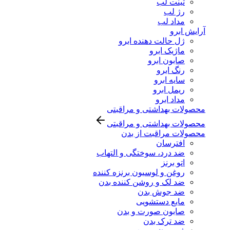
تینت لب
رژ لب
مداد لب
آرایش ابرو
ژل حالت دهنده ابرو
ماژیک ابرو
صابون ابرو
رنگ ابرو
سایه ابرو
ریمل ابرو
مداد ابرو
محصولات بهداشتی و مراقبتی
محصولات بهداشتی و مراقبتی
محصولات مراقبت از بدن
افترسان
ضد درد، سوختگی و التهاب
اتو برنز
روغن و لوسیون برنزه کننده
ضد لک و روشن کننده بدن
ضد جوش بدن
مایع دستشویی
صابون صورت و بدن
ضد ترک بدن