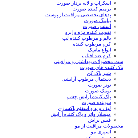
اسکراب و لایه بردار صورت
ترمیم کننده صورت
پدهای تخصصی مراقبت از پوست
پیلینگ صورت
اسنس صورت
تقویت کننده مژه و ابرو
بالم و مرطوب کننده لب
کرم مرطوب کننده
انواع ماسک
کرم ضد آفتاب
ست محصولات بهداشتی و مراقبتی
پاک کننده های صورت
شیر پاک کن
دستمال مرطوب آرایشی
تونر صورت
تونیک صورت
پاک کننده آرایش چشم
شوینده صورت
لیف و پد و اسفنج پاکسازی
میسلار واتر و پاک کننده آرایش
فیس براش
محصولات مراقبت از مو
اسپری مو
سرم و روغن مو