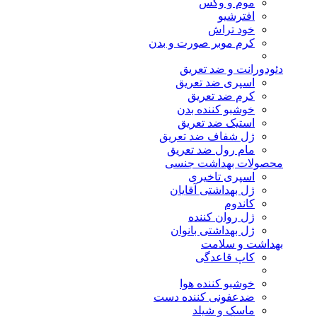
موم و وکس
افترشیو
خود تراش
کرم موبر صورت و بدن
دئودورانت و ضد تعریق
اسپری ضد تعریق
کرم ضد تعریق
خوشبو کننده بدن
استیک ضد تعریق
ژل شفاف ضد تعریق
مام رول ضد تعریق
محصولات بهداشت جنسی
اسپری تاخیری
ژل بهداشتی آقایان
کاندوم
ژل روان کننده
ژل بهداشتی بانوان
بهداشت و سلامت
کاپ قاعدگی
خوشبو کننده هوا
ضدعفونی کننده دست
ماسک و شیلد