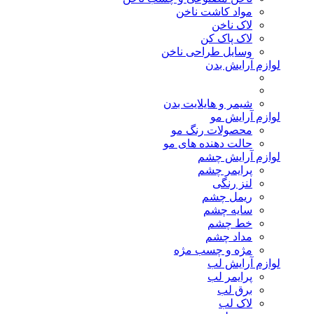
مواد کاشت ناخن
لاک ناخن
لاک پاک کن
وسایل طراحی ناخن
لوازم آرایش بدن
شیمر و هایلایت بدن
لوازم آرایش مو
محصولات رنگ مو
حالت دهنده های مو
لوازم آرایش چشم
پرایمر چشم
لنز رنگی
ریمل چشم
سایه چشم
خط چشم
مداد چشم
مژه و چسب مژه
لوازم آرایش لب
پرایمر لب
برق لب
لاک لب