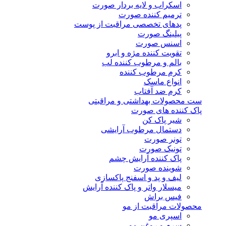
اسکراب و لایه بردار صورت
ترمیم کننده صورت
پدهای تخصصی مراقبت از پوست
پیلینگ صورت
اسنس صورت
تقویت کننده مژه و ابرو
بالم و مرطوب کننده لب
کرم مرطوب کننده
انواع ماسک
کرم ضد آفتاب
ست محصولات بهداشتی و مراقبتی
پاک کننده های صورت
شیر پاک کن
دستمال مرطوب آرایشی
تونر صورت
تونیک صورت
پاک کننده آرایش چشم
شوینده صورت
لیف و پد و اسفنج پاکسازی
میسلار واتر و پاک کننده آرایش
فیس براش
محصولات مراقبت از مو
اسپری مو
سرم و روغن مو