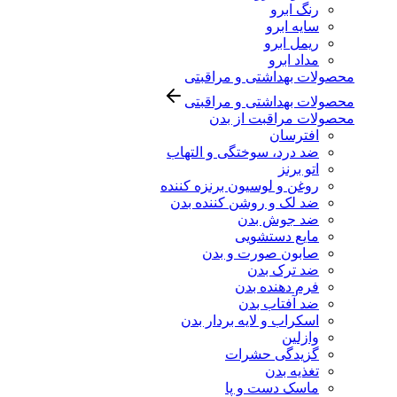
رنگ ابرو
سایه ابرو
ریمل ابرو
مداد ابرو
محصولات بهداشتی و مراقبتی
محصولات بهداشتی و مراقبتی
محصولات مراقبت از بدن
افترسان
ضد درد، سوختگی و التهاب
اتو برنز
روغن و لوسیون برنزه کننده
ضد لک و روشن کننده بدن
ضد جوش بدن
مایع دستشویی
صابون صورت و بدن
ضد ترک بدن
فرم دهنده بدن
ضد آفتاب بدن
اسکراب و لایه بردار بدن
وازلین
گزیدگی حشرات
تغذیه بدن
ماسک دست و پا