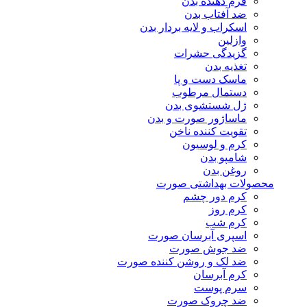
فرم دهنده بدن
ضد آفتاب بدن
اسکراب و لایه بردار بدن
وازلین
گزیدگی حشرات
تغذیه بدن
ماسک دست و پا
دستمال مرطوب
ژل شستشوی بدن
ماساژور صورت و بدن
تقویت کننده ناخن
کرم و لوسیون
شامپو بدن
روغن بدن
محصولات بهداشتی صورت
کرم دور چشم
کرم روز
کرم شب
اسپری آبرسان صورت
ضد جوش صورت
ضد لک و روشن کننده صورت
کرم آبرسان
سرم پوست
ضد چروک صورت