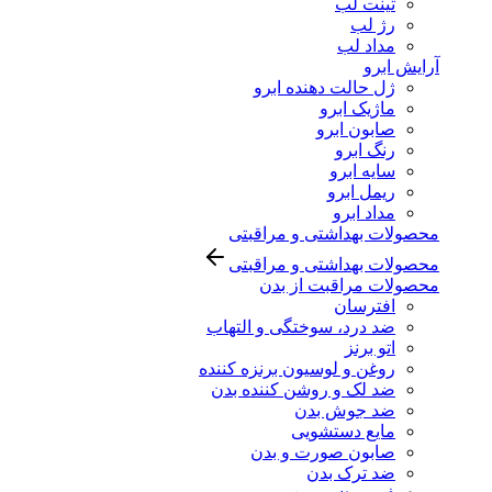
تینت لب
رژ لب
مداد لب
آرایش ابرو
ژل حالت دهنده ابرو
ماژیک ابرو
صابون ابرو
رنگ ابرو
سایه ابرو
ریمل ابرو
مداد ابرو
محصولات بهداشتی و مراقبتی
محصولات بهداشتی و مراقبتی
محصولات مراقبت از بدن
افترسان
ضد درد، سوختگی و التهاب
اتو برنز
روغن و لوسیون برنزه کننده
ضد لک و روشن کننده بدن
ضد جوش بدن
مایع دستشویی
صابون صورت و بدن
ضد ترک بدن