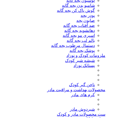
لوسیون بچه گانه
شامپو بدن بچه گانه
گوش پاک کن بچه گانه
پودر بچه
صابون بچه
ضد آفتاب بچه گانه
دهانشویه بچه گانه
اسپری مو بچه گانه
بالم لب بچه گانه
دستمال مرطوب بچه گانه
پوشک بچه گانه
ملزومات کودک و نوزاد
شیشه شیر کودک
پستانک نوزاد
ناخن گیر کودک
محصولات بهداشت و مراقبت مادر
کرم های مادر
شیردوش مادر
ست محصولات مادر و کودک