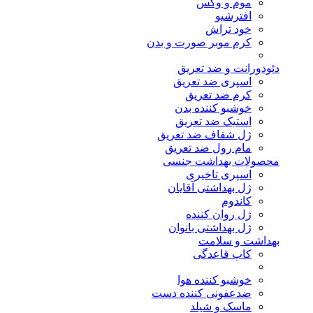
موم و وکس
افترشیو
خود تراش
کرم موبر صورت و بدن
دئودورانت و ضد تعریق
اسپری ضد تعریق
کرم ضد تعریق
خوشبو کننده بدن
استیک ضد تعریق
ژل شفاف ضد تعریق
مام رول ضد تعریق
محصولات بهداشت جنسی
اسپری تاخیری
ژل بهداشتی آقایان
کاندوم
ژل روان کننده
ژل بهداشتی بانوان
بهداشت و سلامت
کاپ قاعدگی
خوشبو کننده هوا
ضدعفونی کننده دست
ماسک و شیلد