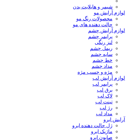
شیمر و هایلایت بدن
لوازم آرایش مو
محصولات رنگ مو
حالت دهنده های مو
لوازم آرایش چشم
پرایمر چشم
لنز رنگی
ریمل چشم
سایه چشم
خط چشم
مداد چشم
مژه و چسب مژه
لوازم آرایش لب
پرایمر لب
برق لب
لاک لب
تینت لب
رژ لب
مداد لب
آرایش ابرو
ژل حالت دهنده ابرو
ماژیک ابرو
صابون ابرو