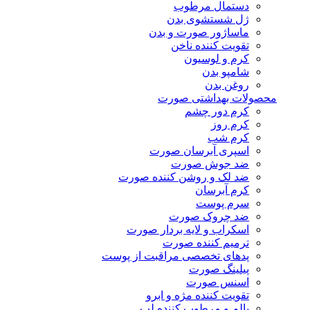
دستمال مرطوب
ژل شستشوی بدن
ماساژور صورت و بدن
تقویت کننده ناخن
کرم و لوسیون
شامپو بدن
روغن بدن
محصولات بهداشتی صورت
کرم دور چشم
کرم روز
کرم شب
اسپری آبرسان صورت
ضد جوش صورت
ضد لک و روشن کننده صورت
کرم آبرسان
سرم پوست
ضد چروک صورت
اسکراب و لایه بردار صورت
ترمیم کننده صورت
پدهای تخصصی مراقبت از پوست
پیلینگ صورت
اسنس صورت
تقویت کننده مژه و ابرو
بالم و مرطوب کننده لب