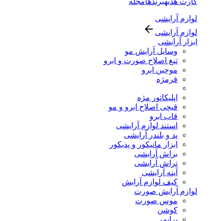
کارت هدیه
برندها
مجله
لوازم آرایشی
لوازم آرایشی
ابزار آرایشی
وسایل آرایش مو
تیغ اصلاح صورت و ابرو
موچین ابرو
فرمژه
اپلیکاتور مژه
قیچی اصلاح ابرو و مو
قاب ابرو
استند لوازم آرایشی
پد و بلندر آرایشی
ابزار مانیکور و پدیکور
براش آرایشی
تراش آرایشی
آینه آرایشی
کیف لوازم آرایش
لوازم آرایش صورت
موس صورت
کوشن
پرایمر