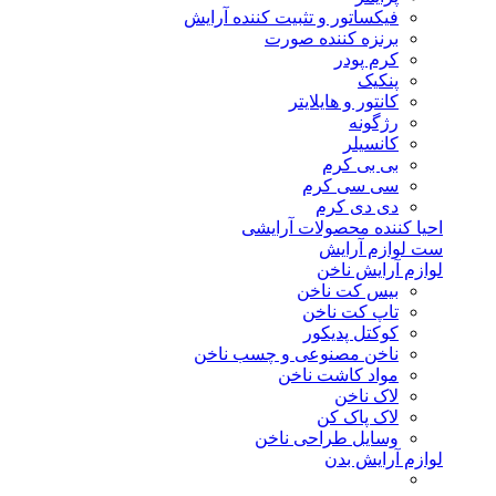
فیکساتور و تثبیت کننده آرایش
برنزه کننده صورت
کرم پودر
پنکیک
کانتور و هایلایتر
رژگونه
کانسیلر
بی بی کرم
سی سی کرم
دی دی کرم
احیا کننده محصولات آرایشی
ست لوازم آرایش
لوازم آرایش ناخن
بیس کت ناخن
تاپ کت ناخن
کوکتل پدیکور
ناخن مصنوعی و چسب ناخن
مواد کاشت ناخن
لاک ناخن
لاک پاک کن
وسایل طراحی ناخن
لوازم آرایش بدن