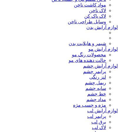
مواد کاشت ناخن
لاک ناخن
لاک پاک کن
وسایل طراحی ناخن
لوازم آرایش بدن
شیمر و هایلایت بدن
لوازم آرایش مو
محصولات رنگ مو
حالت دهنده های مو
لوازم آرایش چشم
پرایمر چشم
لنز رنگی
ریمل چشم
سایه چشم
خط چشم
مداد چشم
مژه و چسب مژه
لوازم آرایش لب
پرایمر لب
برق لب
لاک لب