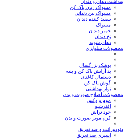
بهداشت دهان و دندان
مسواک زبان پاک کن
مسواک بین دندانی
سفید کننده دندان
مسواک
خمیر دندان
نخ دندان
دهان شویه
محصولات سلولزی
پوشک بزرگسال
پد آرایش پاک کن و پنبه
دستمال کاغذی
گوش پاک کن
نوار بهداشتی
محصولات اصلاح صورت و بدن
موم و وکس
افترشیو
خود تراش
کرم موبر صورت و بدن
دئودورانت و ضد تعریق
اسپری ضد تعریق