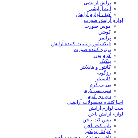
تراش آرایشی
آینه آرایشی
کیف لوازم آرایش
لوازم آرایش صورت
موس صورت
کوشن
پرایمر
فیکساتور و تثبیت کننده آرایش
برنزه کننده صورت
کرم پودر
پنکیک
کانتور و هایلایتر
رژگونه
کانسیلر
بی بی کرم
سی سی کرم
دی دی کرم
احیا کننده محصولات آرایشی
ست لوازم آرایش
لوازم آرایش ناخن
بیس کت ناخن
تاپ کت ناخن
کوکتل پدیکور
ناخن مصنوعی و چسب ناخن