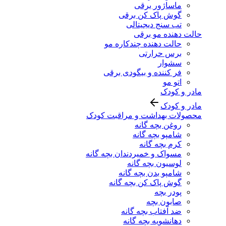
ماساژور برقی
گوش پاک کن برقی
تب سنج دیجیتالی
حالت دهنده مو برقی
حالت دهنده چندکاره مو
برس حرارتی
سشوار
فر کننده و بیگودی برقی
اتو مو
مادر و کودک
مادر و کودک
محصولات بهداشت و مراقبت کودک
روغن بچه گانه
شامپو بچه گانه
کرم بچه گانه
مسواک و خمیردندان بچه گانه
لوسیون بچه گانه
شامپو بدن بچه گانه
گوش پاک کن بچه گانه
پودر بچه
صابون بچه
ضد آفتاب بچه گانه
دهانشویه بچه گانه