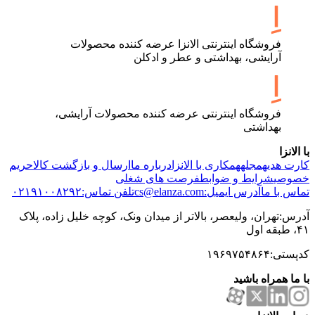
فروشگاه اینترنتی الانزا عرضه کننده محصولات
آرایشی، بهداشتی و عطر و ادکلن
فروشگاه اینترنتی عرضه کننده محصولات آرایشی،
بهداشتی
با الانزا
کارت هدیه
مجله
همکاری با الانزا
درباره ما
ارسال و بازگشت کالا
حریم
خصوصی
شرایط و ضوابط
فرصت های شغلی
تماس با ما
آدرس ایمیل:cs@elanza.com
تلفن تماس:۰۲۱۹۱۰۰۸۲۹۲
آدرس:تهران، ولیعصر، بالاتر از میدان ونک، کوچه خلیل زاده، پلاک
۴۱، طبقه اول
کدپستی:۱۹۶۹۷۵۴۸۶۴
با ما همراه باشید