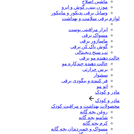
ماشین اصلاح
موزن بینی، گوش و ابرو
وسایل برقی پدیکور و مانیکور
لوازم برقی سلامت و بهداشت
ابزار مراقبتی پوست
مسواک برقی
ماساژور برقی
گوش پاک کن برقی
تب سنج دیجیتالی
حالت دهنده مو برقی
حالت دهنده چندکاره مو
برس حرارتی
سشوار
فر کننده و بیگودی برقی
اتو مو
مادر و کودک
مادر و کودک
محصولات بهداشت و مراقبت کودک
روغن بچه گانه
شامپو بچه گانه
کرم بچه گانه
مسواک و خمیردندان بچه گانه