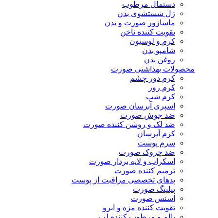
دستمال مرطوب
ژل شستشوی بدن
ماساژور صورت و بدن
تقویت کننده ناخن
کرم و لوسیون
شامپو بدن
روغن بدن
محصولات بهداشتی صورت
کرم دور چشم
کرم روز
کرم شب
اسپری آبرسان صورت
ضد جوش صورت
ضد لک و روشن کننده صورت
کرم آبرسان
سرم پوست
ضد چروک صورت
اسکراب و لایه بردار صورت
ترمیم کننده صورت
پدهای تخصصی مراقبت از پوست
پیلینگ صورت
اسنس صورت
تقویت کننده مژه و ابرو
بالم و مرطوب کننده لب