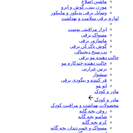
ماشین اصلاح
موزن بینی، گوش و ابرو
وسایل برقی پدیکور و مانیکور
لوازم برقی سلامت و بهداشت
ابزار مراقبتی پوست
مسواک برقی
ماساژور برقی
گوش پاک کن برقی
تب سنج دیجیتالی
حالت دهنده مو برقی
حالت دهنده چندکاره مو
برس حرارتی
سشوار
فر کننده و بیگودی برقی
اتو مو
مادر و کودک
مادر و کودک
محصولات بهداشت و مراقبت کودک
روغن بچه گانه
شامپو بچه گانه
کرم بچه گانه
مسواک و خمیردندان بچه گانه