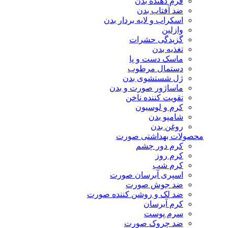
فرم دهنده بدن
ضد آفتاب بدن
اسکراب و لایه بردار بدن
وازلین
گزیدگی حشرات
تغذیه بدن
ماسک دست و پا
دستمال مرطوب
ژل شستشوی بدن
ماساژور صورت و بدن
تقویت کننده ناخن
کرم و لوسیون
شامپو بدن
روغن بدن
محصولات بهداشتی صورت
کرم دور چشم
کرم روز
کرم شب
اسپری آبرسان صورت
ضد جوش صورت
ضد لک و روشن کننده صورت
کرم آبرسان
سرم پوست
ضد چروک صورت