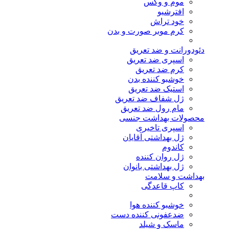
موم و وکس
افترشیو
خود تراش
کرم موبر صورت و بدن
دئودورانت و ضد تعریق
اسپری ضد تعریق
کرم ضد تعریق
خوشبو کننده بدن
استیک ضد تعریق
ژل شفاف ضد تعریق
مام رول ضد تعریق
محصولات بهداشت جنسی
اسپری تاخیری
ژل بهداشتی آقایان
کاندوم
ژل روان کننده
ژل بهداشتی بانوان
بهداشت و سلامت
کاپ قاعدگی
خوشبو کننده هوا
ضدعفونی کننده دست
ماسک و شیلد