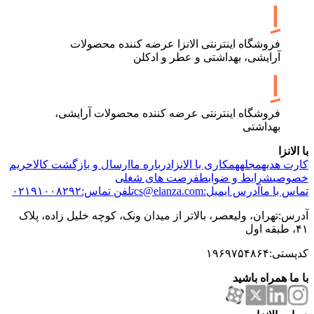
فروشگاه اینترنتی الانزا عرضه کننده محصولات
آرایشی، بهداشتی و عطر و ادکلن
فروشگاه اینترنتی عرضه کننده محصولات آرایشی،
بهداشتی
با الانزا
کارت هدیه
مجله
همکاری با الانزا
درباره ما
ارسال و بازگشت کالا
حریم
خصوصی
شرایط و ضوابط
فرصت های شغلی
تماس با ما
آدرس ایمیل:cs@elanza.com
تلفن تماس:۰۲۱۹۱۰۰۸۲۹۲
آدرس:تهران، ولیعصر، بالاتر از میدان ونک، کوچه خلیل زاده، پلاک
۴۱، طبقه اول
کدپستی:۱۹۶۹۷۵۴۸۶۴
با ما همراه باشید