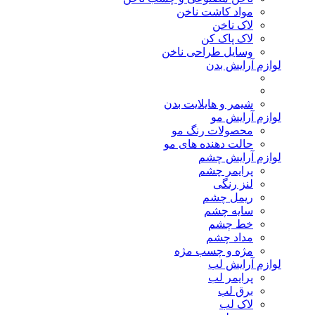
مواد کاشت ناخن
لاک ناخن
لاک پاک کن
وسایل طراحی ناخن
لوازم آرایش بدن
شیمر و هایلایت بدن
لوازم آرایش مو
محصولات رنگ مو
حالت دهنده های مو
لوازم آرایش چشم
پرایمر چشم
لنز رنگی
ریمل چشم
سایه چشم
خط چشم
مداد چشم
مژه و چسب مژه
لوازم آرایش لب
پرایمر لب
برق لب
لاک لب