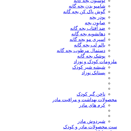
لوسیون بچه گانه
شامپو بدن بچه گانه
گوش پاک کن بچه گانه
پودر بچه
صابون بچه
ضد آفتاب بچه گانه
دهانشویه بچه گانه
اسپری مو بچه گانه
بالم لب بچه گانه
دستمال مرطوب بچه گانه
پوشک بچه گانه
ملزومات کودک و نوزاد
شیشه شیر کودک
پستانک نوزاد
ناخن گیر کودک
محصولات بهداشت و مراقبت مادر
کرم های مادر
شیردوش مادر
ست محصولات مادر و کودک