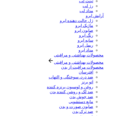
تینت لب
رژ لب
مداد لب
آرایش ابرو
ژل حالت دهنده ابرو
ماژیک ابرو
صابون ابرو
رنگ ابرو
سایه ابرو
ریمل ابرو
مداد ابرو
محصولات بهداشتی و مراقبتی
محصولات بهداشتی و مراقبتی
محصولات مراقبت از بدن
افترسان
ضد درد، سوختگی و التهاب
اتو برنز
روغن و لوسیون برنزه کننده
ضد لک و روشن کننده بدن
ضد جوش بدن
مایع دستشویی
صابون صورت و بدن
ضد ترک بدن