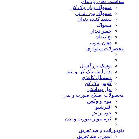
بهداشت دهان و دندان
مسواک زبان پاک کن
مسواک بین دندانی
سفید کننده دندان
مسواک
خمیر دندان
نخ دندان
دهان شویه
محصولات سلولزی
پوشک بزرگسال
پد آرایش پاک کن و پنبه
دستمال کاغذی
گوش پاک کن
نوار بهداشتی
محصولات اصلاح صورت و بدن
موم و وکس
افترشیو
خود تراش
کرم موبر صورت و بدن
دئودورانت و ضد تعریق
اسپری ضد تعریق