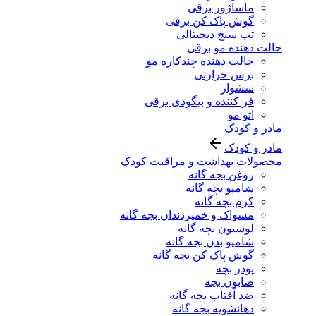
ماساژور برقی
گوش پاک کن برقی
تب سنج دیجیتالی
حالت دهنده مو برقی
حالت دهنده چندکاره مو
برس حرارتی
سشوار
فر کننده و بیگودی برقی
اتو مو
مادر و کودک
مادر و کودک
محصولات بهداشت و مراقبت کودک
روغن بچه گانه
شامپو بچه گانه
کرم بچه گانه
مسواک و خمیردندان بچه گانه
لوسیون بچه گانه
شامپو بدن بچه گانه
گوش پاک کن بچه گانه
پودر بچه
صابون بچه
ضد آفتاب بچه گانه
دهانشویه بچه گانه