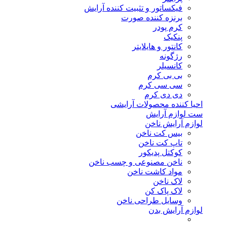
فیکساتور و تثبیت کننده آرایش
برنزه کننده صورت
کرم پودر
پنکیک
کانتور و هایلایتر
رژگونه
کانسیلر
بی بی کرم
سی سی کرم
دی دی کرم
احیا کننده محصولات آرایشی
ست لوازم آرایش
لوازم آرایش ناخن
بیس کت ناخن
تاپ کت ناخن
کوکتل پدیکور
ناخن مصنوعی و چسب ناخن
مواد کاشت ناخن
لاک ناخن
لاک پاک کن
وسایل طراحی ناخن
لوازم آرایش بدن