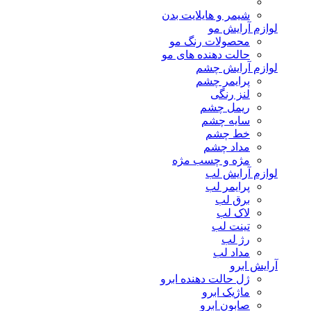
شیمر و هایلایت بدن
لوازم آرایش مو
محصولات رنگ مو
حالت دهنده های مو
لوازم آرایش چشم
پرایمر چشم
لنز رنگی
ریمل چشم
سایه چشم
خط چشم
مداد چشم
مژه و چسب مژه
لوازم آرایش لب
پرایمر لب
برق لب
لاک لب
تینت لب
رژ لب
مداد لب
آرایش ابرو
ژل حالت دهنده ابرو
ماژیک ابرو
صابون ابرو