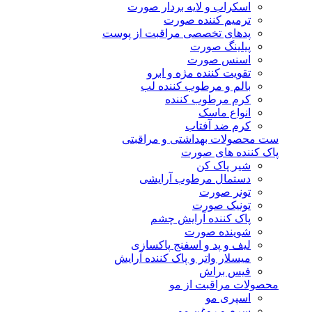
اسکراب و لایه بردار صورت
ترمیم کننده صورت
پدهای تخصصی مراقبت از پوست
پیلینگ صورت
اسنس صورت
تقویت کننده مژه و ابرو
بالم و مرطوب کننده لب
کرم مرطوب کننده
انواع ماسک
کرم ضد آفتاب
ست محصولات بهداشتی و مراقبتی
پاک کننده های صورت
شیر پاک کن
دستمال مرطوب آرایشی
تونر صورت
تونیک صورت
پاک کننده آرایش چشم
شوینده صورت
لیف و پد و اسفنج پاکسازی
میسلار واتر و پاک کننده آرایش
فیس براش
محصولات مراقبت از مو
اسپری مو
سرم و روغن مو