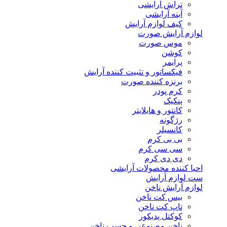
تراش آرایشی
آینه آرایشی
کیف لوازم آرایش
لوازم آرایش صورت
موس صورت
کوشن
پرایمر
فیکساتور و تثبیت کننده آرایش
برنزه کننده صورت
کرم پودر
پنکیک
کانتور و هایلایتر
رژگونه
کانسیلر
بی بی کرم
سی سی کرم
دی دی کرم
احیا کننده محصولات آرایشی
ست لوازم آرایش
لوازم آرایش ناخن
بیس کت ناخن
تاپ کت ناخن
کوکتل پدیکور
ناخن مصنوعی و چسب ناخن