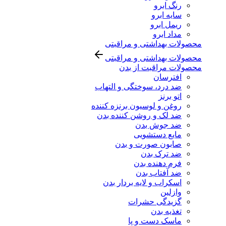
رنگ ابرو
سایه ابرو
ریمل ابرو
مداد ابرو
محصولات بهداشتی و مراقبتی
محصولات بهداشتی و مراقبتی
محصولات مراقبت از بدن
افترسان
ضد درد، سوختگی و التهاب
اتو برنز
روغن و لوسیون برنزه کننده
ضد لک و روشن کننده بدن
ضد جوش بدن
مایع دستشویی
صابون صورت و بدن
ضد ترک بدن
فرم دهنده بدن
ضد آفتاب بدن
اسکراب و لایه بردار بدن
وازلین
گزیدگی حشرات
تغذیه بدن
ماسک دست و پا