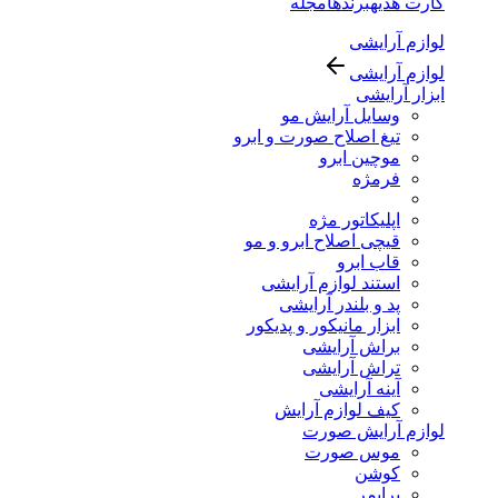
کارت هدیه
برندها
مجله
لوازم آرایشی
لوازم آرایشی
ابزار آرایشی
وسایل آرایش مو
تیغ اصلاح صورت و ابرو
موچین ابرو
فرمژه
اپلیکاتور مژه
قیچی اصلاح ابرو و مو
قاب ابرو
استند لوازم آرایشی
پد و بلندر آرایشی
ابزار مانیکور و پدیکور
براش آرایشی
تراش آرایشی
آینه آرایشی
کیف لوازم آرایش
لوازم آرایش صورت
موس صورت
کوشن
پرایمر