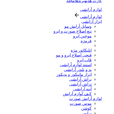
کارت هدیه
برندها
مجله
لوازم آرایشی
لوازم آرایشی
ابزار آرایشی
وسایل آرایش مو
تیغ اصلاح صورت و ابرو
موچین ابرو
فرمژه
اپلیکاتور مژه
قیچی اصلاح ابرو و مو
قاب ابرو
استند لوازم آرایشی
پد و بلندر آرایشی
ابزار مانیکور و پدیکور
براش آرایشی
تراش آرایشی
آینه آرایشی
کیف لوازم آرایش
لوازم آرایش صورت
موس صورت
کوشن
پرایمر