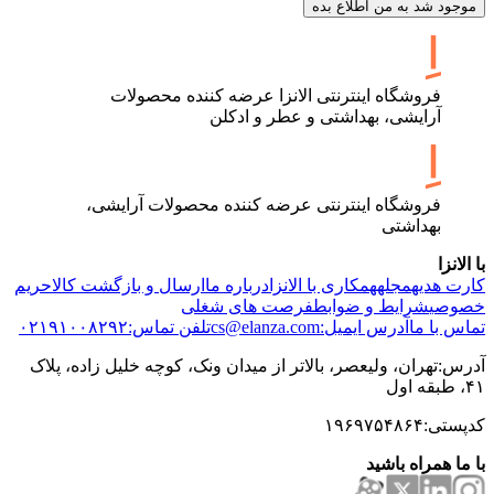
موجود شد به من اطلاع بده
فروشگاه اینترنتی الانزا عرضه کننده محصولات
آرایشی، بهداشتی و عطر و ادکلن
فروشگاه اینترنتی عرضه کننده محصولات آرایشی،
بهداشتی
با الانزا
کارت هدیه
مجله
همکاری با الانزا
درباره ما
ارسال و بازگشت کالا
حریم
خصوصی
شرایط و ضوابط
فرصت های شغلی
تماس با ما
آدرس ایمیل:cs@elanza.com
تلفن تماس:۰۲۱۹۱۰۰۸۲۹۲
آدرس:تهران، ولیعصر، بالاتر از میدان ونک، کوچه خلیل زاده، پلاک
۴۱، طبقه اول
کدپستی:۱۹۶۹۷۵۴۸۶۴
با ما همراه باشید