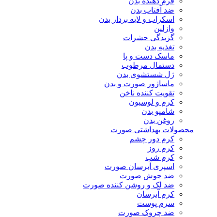
فرم دهنده بدن
ضد آفتاب بدن
اسکراب و لایه بردار بدن
وازلین
گزیدگی حشرات
تغذیه بدن
ماسک دست و پا
دستمال مرطوب
ژل شستشوی بدن
ماساژور صورت و بدن
تقویت کننده ناخن
کرم و لوسیون
شامپو بدن
روغن بدن
محصولات بهداشتی صورت
کرم دور چشم
کرم روز
کرم شب
اسپری آبرسان صورت
ضد جوش صورت
ضد لک و روشن کننده صورت
کرم آبرسان
سرم پوست
ضد چروک صورت