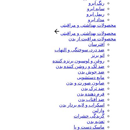
رنگ ابرو
سایه ابرو
ریمل ابرو
مداد ابرو
محصولات بهداشتی و مراقبتی
محصولات بهداشتی و مراقبتی
محصولات مراقبت از بدن
افترسان
ضد درد، سوختگی و التهاب
اتو برنز
روغن و لوسیون برنزه کننده
ضد لک و روشن کننده بدن
ضد جوش بدن
مایع دستشویی
صابون صورت و بدن
ضد ترک بدن
فرم دهنده بدن
ضد آفتاب بدن
اسکراب و لایه بردار بدن
وازلین
گزیدگی حشرات
تغذیه بدن
ماسک دست و پا