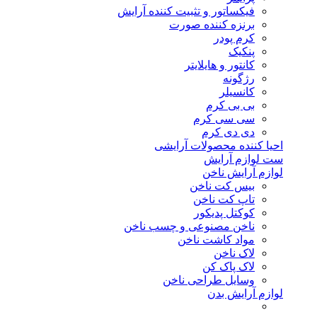
فیکساتور و تثبیت کننده آرایش
برنزه کننده صورت
کرم پودر
پنکیک
کانتور و هایلایتر
رژگونه
کانسیلر
بی بی کرم
سی سی کرم
دی دی کرم
احیا کننده محصولات آرایشی
ست لوازم آرایش
لوازم آرایش ناخن
بیس کت ناخن
تاپ کت ناخن
کوکتل پدیکور
ناخن مصنوعی و چسب ناخن
مواد کاشت ناخن
لاک ناخن
لاک پاک کن
وسایل طراحی ناخن
لوازم آرایش بدن