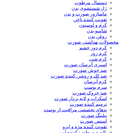
دستمال مرطوب
ژل شستشوی بدن
ماساژور صورت و بدن
تقویت کننده ناخن
کرم و لوسیون
شامپو بدن
روغن بدن
محصولات بهداشتی صورت
کرم دور چشم
کرم روز
کرم شب
اسپری آبرسان صورت
ضد جوش صورت
ضد لک و روشن کننده صورت
کرم آبرسان
سرم پوست
ضد چروک صورت
اسکراب و لایه بردار صورت
ترمیم کننده صورت
پدهای تخصصی مراقبت از پوست
پیلینگ صورت
اسنس صورت
تقویت کننده مژه و ابرو
بالم و مرطوب کننده لب