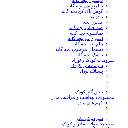
لوسیون بچه گانه
شامپو بدن بچه گانه
گوش پاک کن بچه گانه
پودر بچه
صابون بچه
ضد آفتاب بچه گانه
دهانشویه بچه گانه
اسپری مو بچه گانه
بالم لب بچه گانه
دستمال مرطوب بچه گانه
پوشک بچه گانه
ملزومات کودک و نوزاد
شیشه شیر کودک
پستانک نوزاد
ناخن گیر کودک
محصولات بهداشت و مراقبت مادر
کرم های مادر
شیردوش مادر
ست محصولات مادر و کودک