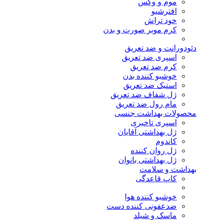
موم و وکس
افترشیو
خود تراش
کرم موبر صورت و بدن
دئودورانت و ضد تعریق
اسپری ضد تعریق
کرم ضد تعریق
خوشبو کننده بدن
استیک ضد تعریق
ژل شفاف ضد تعریق
مام رول ضد تعریق
محصولات بهداشت جنسی
اسپری تاخیری
ژل بهداشتی آقایان
کاندوم
ژل روان کننده
ژل بهداشتی بانوان
بهداشت و سلامت
کاپ قاعدگی
خوشبو کننده هوا
ضدعفونی کننده دست
ماسک و شیلد