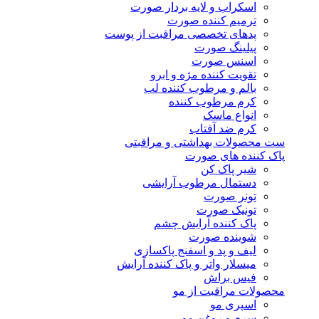
اسکراب و لایه بردار صورت
ترمیم کننده صورت
پدهای تخصصی مراقبت از پوست
پیلینگ صورت
اسنس صورت
تقویت کننده مژه و ابرو
بالم و مرطوب کننده لب
کرم مرطوب کننده
انواع ماسک
کرم ضد آفتاب
ست محصولات بهداشتی و مراقبتی
پاک کننده های صورت
شیر پاک کن
دستمال مرطوب آرایشی
تونر صورت
تونیک صورت
پاک کننده آرایش چشم
شوینده صورت
لیف و پد و اسفنج پاکسازی
میسلار واتر و پاک کننده آرایش
فیس براش
محصولات مراقبت از مو
اسپری مو
سرم و روغن مو