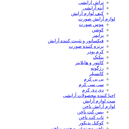
تراش آرایشی
آینه آرایشی
کیف لوازم آرایش
لوازم آرایش صورت
موس صورت
کوشن
پرایمر
فیکساتور و تثبیت کننده آرایش
برنزه کننده صورت
کرم پودر
پنکیک
کانتور و هایلایتر
رژگونه
کانسیلر
بی بی کرم
سی سی کرم
دی دی کرم
احیا کننده محصولات آرایشی
ست لوازم آرایش
لوازم آرایش ناخن
بیس کت ناخن
تاپ کت ناخن
کوکتل پدیکور
ناخن مصنوعی و چسب ناخن