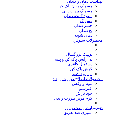
بهداشت دهان و دندان
مسواک زبان پاک کن
مسواک بین دندانی
سفید کننده دندان
مسواک
خمیر دندان
نخ دندان
دهان شویه
محصولات سلولزی
پوشک بزرگسال
پد آرایش پاک کن و پنبه
دستمال کاغذی
گوش پاک کن
نوار بهداشتی
محصولات اصلاح صورت و بدن
موم و وکس
افترشیو
خود تراش
کرم موبر صورت و بدن
دئودورانت و ضد تعریق
اسپری ضد تعریق