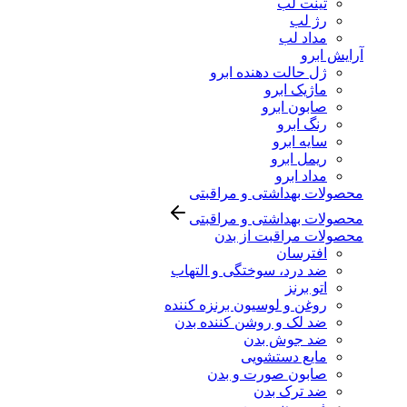
تینت لب
رژ لب
مداد لب
آرایش ابرو
ژل حالت دهنده ابرو
ماژیک ابرو
صابون ابرو
رنگ ابرو
سایه ابرو
ریمل ابرو
مداد ابرو
محصولات بهداشتی و مراقبتی
محصولات بهداشتی و مراقبتی
محصولات مراقبت از بدن
افترسان
ضد درد، سوختگی و التهاب
اتو برنز
روغن و لوسیون برنزه کننده
ضد لک و روشن کننده بدن
ضد جوش بدن
مایع دستشویی
صابون صورت و بدن
ضد ترک بدن