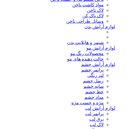
مواد کاشت ناخن
لاک ناخن
لاک پاک کن
وسایل طراحی ناخن
لوازم آرایش بدن
شیمر و هایلایت بدن
لوازم آرایش مو
محصولات رنگ مو
حالت دهنده های مو
لوازم آرایش چشم
پرایمر چشم
لنز رنگی
ریمل چشم
سایه چشم
خط چشم
مداد چشم
مژه و چسب مژه
لوازم آرایش لب
پرایمر لب
برق لب
لاک لب