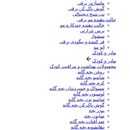
ماساژور برقی
گوش پاک کن برقی
تب سنج دیجیتالی
حالت دهنده مو برقی
حالت دهنده چندکاره مو
برس حرارتی
سشوار
فر کننده و بیگودی برقی
اتو مو
مادر و کودک
مادر و کودک
محصولات بهداشت و مراقبت کودک
روغن بچه گانه
شامپو بچه گانه
کرم بچه گانه
مسواک و خمیردندان بچه گانه
لوسیون بچه گانه
شامپو بدن بچه گانه
گوش پاک کن بچه گانه
پودر بچه
صابون بچه
ضد آفتاب بچه گانه
دهانشویه بچه گانه