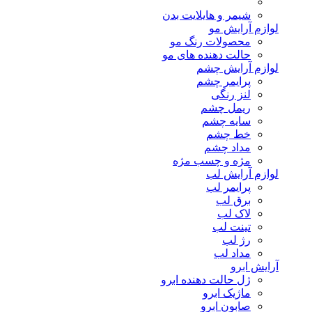
شیمر و هایلایت بدن
لوازم آرایش مو
محصولات رنگ مو
حالت دهنده های مو
لوازم آرایش چشم
پرایمر چشم
لنز رنگی
ریمل چشم
سایه چشم
خط چشم
مداد چشم
مژه و چسب مژه
لوازم آرایش لب
پرایمر لب
برق لب
لاک لب
تینت لب
رژ لب
مداد لب
آرایش ابرو
ژل حالت دهنده ابرو
ماژیک ابرو
صابون ابرو