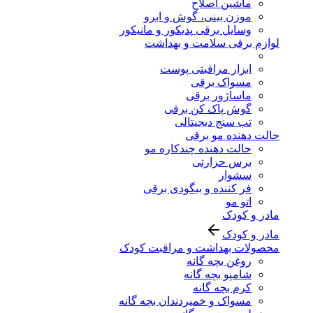
ماشین اصلاح
موزن بینی، گوش و ابرو
وسایل برقی پدیکور و مانیکور
لوازم برقی سلامت و بهداشت
ابزار مراقبتی پوست
مسواک برقی
ماساژور برقی
گوش پاک کن برقی
تب سنج دیجیتالی
حالت دهنده مو برقی
حالت دهنده چندکاره مو
برس حرارتی
سشوار
فر کننده و بیگودی برقی
اتو مو
مادر و کودک
مادر و کودک
محصولات بهداشت و مراقبت کودک
روغن بچه گانه
شامپو بچه گانه
کرم بچه گانه
مسواک و خمیردندان بچه گانه