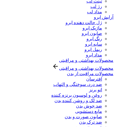
تینت لب
رژ لب
مداد لب
آرایش ابرو
ژل حالت دهنده ابرو
ماژیک ابرو
صابون ابرو
رنگ ابرو
سایه ابرو
ریمل ابرو
مداد ابرو
محصولات بهداشتی و مراقبتی
محصولات بهداشتی و مراقبتی
محصولات مراقبت از بدن
افترسان
ضد درد، سوختگی و التهاب
اتو برنز
روغن و لوسیون برنزه کننده
ضد لک و روشن کننده بدن
ضد جوش بدن
مایع دستشویی
صابون صورت و بدن
ضد ترک بدن