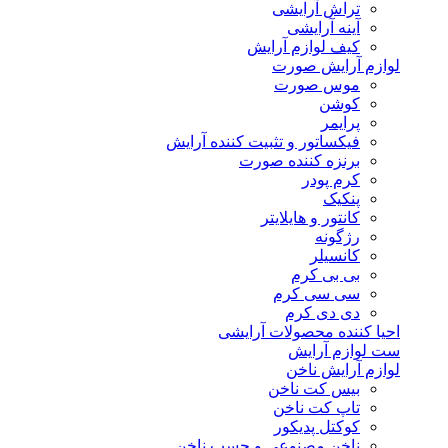
تراش آرایشی
آینه آرایشی
کیف لوازم آرایش
لوازم آرایش صورت
موس صورت
کوشن
پرایمر
فیکساتور و تثبیت کننده آرایش
برنزه کننده صورت
کرم پودر
پنکیک
کانتور و هایلایتر
رژگونه
کانسیلر
بی بی کرم
سی سی کرم
دی دی کرم
احیا کننده محصولات آرایشی
ست لوازم آرایش
لوازم آرایش ناخن
بیس کت ناخن
تاپ کت ناخن
کوکتل پدیکور
ناخن مصنوعی و چسب ناخن