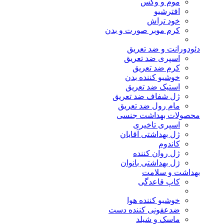
موم و وکس
افترشیو
خود تراش
کرم موبر صورت و بدن
دئودورانت و ضد تعریق
اسپری ضد تعریق
کرم ضد تعریق
خوشبو کننده بدن
استیک ضد تعریق
ژل شفاف ضد تعریق
مام رول ضد تعریق
محصولات بهداشت جنسی
اسپری تاخیری
ژل بهداشتی آقایان
کاندوم
ژل روان کننده
ژل بهداشتی بانوان
بهداشت و سلامت
کاپ قاعدگی
خوشبو کننده هوا
ضدعفونی کننده دست
ماسک و شیلد