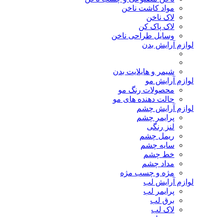
مواد کاشت ناخن
لاک ناخن
لاک پاک کن
وسایل طراحی ناخن
لوازم آرایش بدن
شیمر و هایلایت بدن
لوازم آرایش مو
محصولات رنگ مو
حالت دهنده های مو
لوازم آرایش چشم
پرایمر چشم
لنز رنگی
ریمل چشم
سایه چشم
خط چشم
مداد چشم
مژه و چسب مژه
لوازم آرایش لب
پرایمر لب
برق لب
لاک لب