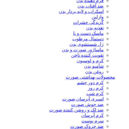
فرم دهنده بدن
ضد آفتاب بدن
اسکراب و لایه بردار بدن
وازلین
گزیدگی حشرات
تغذیه بدن
ماسک دست و پا
دستمال مرطوب
ژل شستشوی بدن
ماساژور صورت و بدن
تقویت کننده ناخن
کرم و لوسیون
شامپو بدن
روغن بدن
محصولات بهداشتی صورت
کرم دور چشم
کرم روز
کرم شب
اسپری آبرسان صورت
ضد جوش صورت
ضد لک و روشن کننده صورت
کرم آبرسان
سرم پوست
ضد چروک صورت