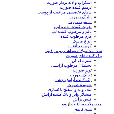
اسکراب و لایه بردار صورت
ترمیم کننده صورت
پدهای تخصصی مراقبت از پوست
پیلینگ صورت
اسنس صورت
تقویت کننده مژه و ابرو
بالم و مرطوب کننده لب
کرم مرطوب کننده
انواع ماسک
کرم ضد آفتاب
ست محصولات بهداشتی و مراقبتی
پاک کننده های صورت
شیر پاک کن
دستمال مرطوب آرایشی
تونر صورت
تونیک صورت
پاک کننده آرایش چشم
شوینده صورت
لیف و پد و اسفنج پاکسازی
میسلار واتر و پاک کننده آرایش
فیس براش
محصولات مراقبت از مو
اسپری مو
سرم و روغن مو