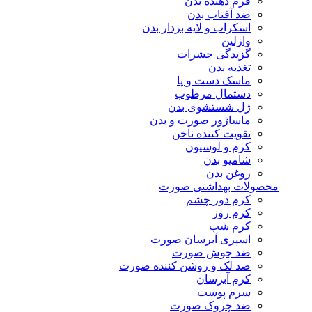
فرم دهنده بدن
ضد آفتاب بدن
اسکراب و لایه بردار بدن
وازلین
گزیدگی حشرات
تغذیه بدن
ماسک دست و پا
دستمال مرطوب
ژل شستشوی بدن
ماساژور صورت و بدن
تقویت کننده ناخن
کرم و لوسیون
شامپو بدن
روغن بدن
محصولات بهداشتی صورت
کرم دور چشم
کرم روز
کرم شب
اسپری آبرسان صورت
ضد جوش صورت
ضد لک و روشن کننده صورت
کرم آبرسان
سرم پوست
ضد چروک صورت