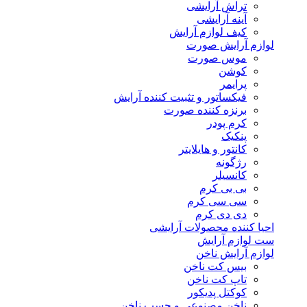
تراش آرایشی
آینه آرایشی
کیف لوازم آرایش
لوازم آرایش صورت
موس صورت
کوشن
پرایمر
فیکساتور و تثبیت کننده آرایش
برنزه کننده صورت
کرم پودر
پنکیک
کانتور و هایلایتر
رژگونه
کانسیلر
بی بی کرم
سی سی کرم
دی دی کرم
احیا کننده محصولات آرایشی
ست لوازم آرایش
لوازم آرایش ناخن
بیس کت ناخن
تاپ کت ناخن
کوکتل پدیکور
ناخن مصنوعی و چسب ناخن