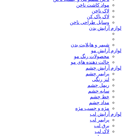
مواد کاشت ناخن
لاک ناخن
لاک پاک کن
وسایل طراحی ناخن
لوازم آرایش بدن
شیمر و هایلایت بدن
لوازم آرایش مو
محصولات رنگ مو
حالت دهنده های مو
لوازم آرایش چشم
پرایمر چشم
لنز رنگی
ریمل چشم
سایه چشم
خط چشم
مداد چشم
مژه و چسب مژه
لوازم آرایش لب
پرایمر لب
برق لب
لاک لب