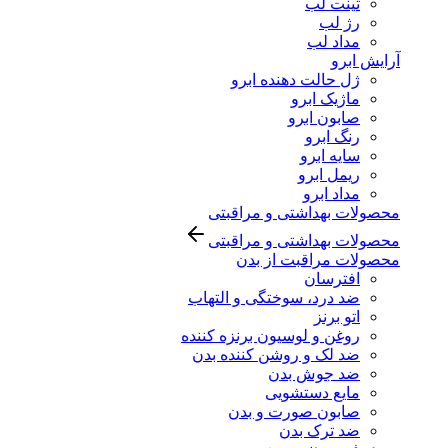
تینت لب
رژ لب
مداد لب
آرایش ابرو
ژل حالت دهنده ابرو
ماژیک ابرو
صابون ابرو
رنگ ابرو
سایه ابرو
ریمل ابرو
مداد ابرو
محصولات بهداشتی و مراقبتی
محصولات بهداشتی و مراقبتی
محصولات مراقبت از بدن
افترسان
ضد درد، سوختگی و التهاب
اتو برنز
روغن و لوسیون برنزه کننده
ضد لک و روشن کننده بدن
ضد جوش بدن
مایع دستشویی
صابون صورت و بدن
ضد ترک بدن