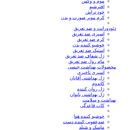
موم و وکس
افترشیو
خود تراش
کرم موبر صورت و بدن
دئودورانت و ضد تعریق
اسپری ضد تعریق
کرم ضد تعریق
خوشبو کننده بدن
استیک ضد تعریق
ژل شفاف ضد تعریق
مام رول ضد تعریق
محصولات بهداشت جنسی
اسپری تاخیری
ژل بهداشتی آقایان
کاندوم
ژل روان کننده
ژل بهداشتی بانوان
بهداشت و سلامت
کاپ قاعدگی
خوشبو کننده هوا
ضدعفونی کننده دست
ماسک و شیلد