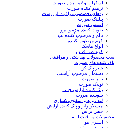
اسکراب و لایه بردار صورت
ترمیم کننده صورت
پدهای تخصصی مراقبت از پوست
پیلینگ صورت
اسنس صورت
تقویت کننده مژه و ابرو
بالم و مرطوب کننده لب
کرم مرطوب کننده
انواع ماسک
کرم ضد آفتاب
ست محصولات بهداشتی و مراقبتی
پاک کننده های صورت
شیر پاک کن
دستمال مرطوب آرایشی
تونر صورت
تونیک صورت
پاک کننده آرایش چشم
شوینده صورت
لیف و پد و اسفنج پاکسازی
میسلار واتر و پاک کننده آرایش
فیس براش
محصولات مراقبت از مو
اسپری مو
سرم و روغن مو