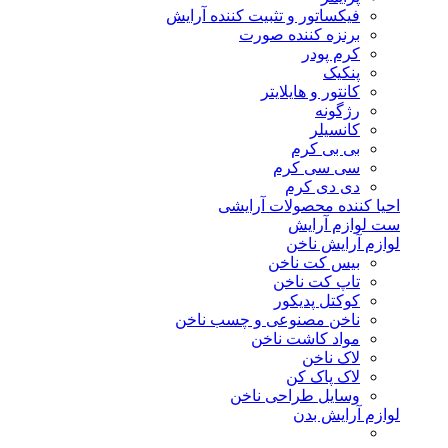
فیکساتور و تثبیت کننده آرایش
برنزه کننده صورت
کرم پودر
پنکیک
کانتور و هایلایتر
رژگونه
کانسیلر
بی بی کرم
سی سی کرم
دی دی کرم
احیا کننده محصولات آرایشی
ست لوازم آرایش
لوازم آرایش ناخن
بیس کت ناخن
تاپ کت ناخن
کوکتل پدیکور
ناخن مصنوعی و چسب ناخن
مواد کاشت ناخن
لاک ناخن
لاک پاک کن
وسایل طراحی ناخن
لوازم آرایش بدن