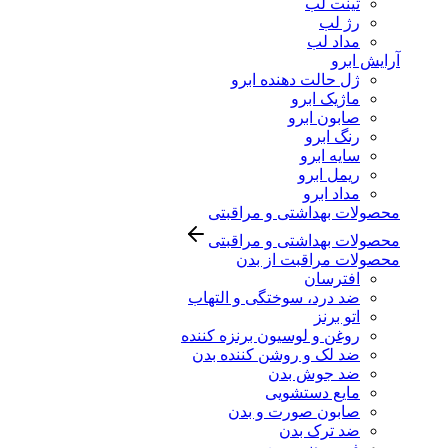
تینت لب
رژ لب
مداد لب
آرایش ابرو
ژل حالت دهنده ابرو
ماژیک ابرو
صابون ابرو
رنگ ابرو
سایه ابرو
ریمل ابرو
مداد ابرو
محصولات بهداشتی و مراقبتی
محصولات بهداشتی و مراقبتی
محصولات مراقبت از بدن
افترسان
ضد درد، سوختگی و التهاب
اتو برنز
روغن و لوسیون برنزه کننده
ضد لک و روشن کننده بدن
ضد جوش بدن
مایع دستشویی
صابون صورت و بدن
ضد ترک بدن