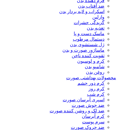
فرم دهنده بدن
ضد آفتاب بدن
اسکراب و لایه بردار بدن
وازلین
گزیدگی حشرات
تغذیه بدن
ماسک دست و پا
دستمال مرطوب
ژل شستشوی بدن
ماساژور صورت و بدن
تقویت کننده ناخن
کرم و لوسیون
شامپو بدن
روغن بدن
محصولات بهداشتی صورت
کرم دور چشم
کرم روز
کرم شب
اسپری آبرسان صورت
ضد جوش صورت
ضد لک و روشن کننده صورت
کرم آبرسان
سرم پوست
ضد چروک صورت