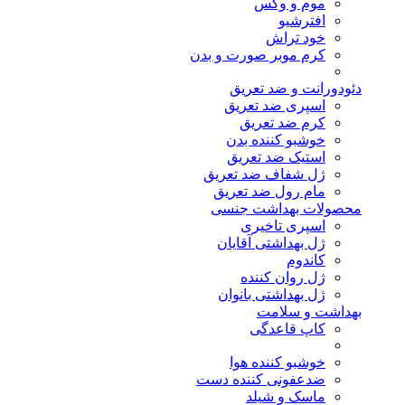
موم و وکس
افترشیو
خود تراش
کرم موبر صورت و بدن
دئودورانت و ضد تعریق
اسپری ضد تعریق
کرم ضد تعریق
خوشبو کننده بدن
استیک ضد تعریق
ژل شفاف ضد تعریق
مام رول ضد تعریق
محصولات بهداشت جنسی
اسپری تاخیری
ژل بهداشتی آقایان
کاندوم
ژل روان کننده
ژل بهداشتی بانوان
بهداشت و سلامت
کاپ قاعدگی
خوشبو کننده هوا
ضدعفونی کننده دست
ماسک و شیلد