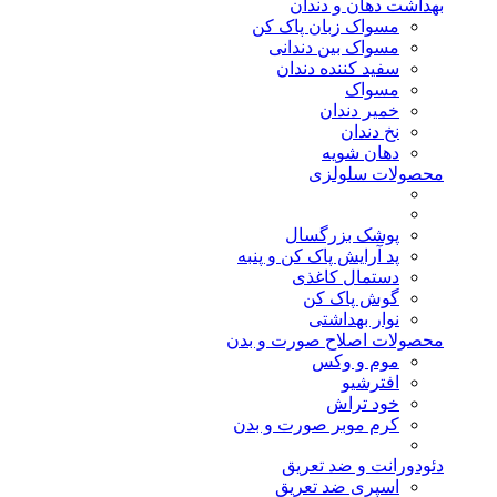
بهداشت دهان و دندان
مسواک زبان پاک کن
مسواک بین دندانی
سفید کننده دندان
مسواک
خمیر دندان
نخ دندان
دهان شویه
محصولات سلولزی
پوشک بزرگسال
پد آرایش پاک کن و پنبه
دستمال کاغذی
گوش پاک کن
نوار بهداشتی
محصولات اصلاح صورت و بدن
موم و وکس
افترشیو
خود تراش
کرم موبر صورت و بدن
دئودورانت و ضد تعریق
اسپری ضد تعریق