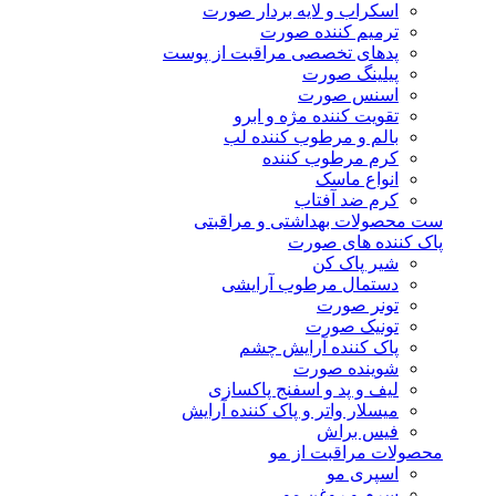
اسکراب و لایه بردار صورت
ترمیم کننده صورت
پدهای تخصصی مراقبت از پوست
پیلینگ صورت
اسنس صورت
تقویت کننده مژه و ابرو
بالم و مرطوب کننده لب
کرم مرطوب کننده
انواع ماسک
کرم ضد آفتاب
ست محصولات بهداشتی و مراقبتی
پاک کننده های صورت
شیر پاک کن
دستمال مرطوب آرایشی
تونر صورت
تونیک صورت
پاک کننده آرایش چشم
شوینده صورت
لیف و پد و اسفنج پاکسازی
میسلار واتر و پاک کننده آرایش
فیس براش
محصولات مراقبت از مو
اسپری مو
سرم و روغن مو