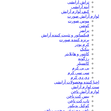
تراش آرایشی
آینه آرایشی
کیف لوازم آرایش
لوازم آرایش صورت
موس صورت
کوشن
پرایمر
فیکساتور و تثبیت کننده آرایش
برنزه کننده صورت
کرم پودر
پنکیک
کانتور و هایلایتر
رژگونه
کانسیلر
بی بی کرم
سی سی کرم
دی دی کرم
احیا کننده محصولات آرایشی
ست لوازم آرایش
لوازم آرایش ناخن
بیس کت ناخن
تاپ کت ناخن
کوکتل پدیکور
ناخن مصنوعی و چسب ناخن