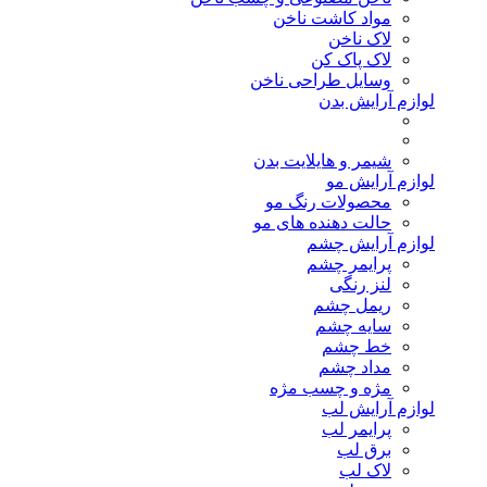
مواد کاشت ناخن
لاک ناخن
لاک پاک کن
وسایل طراحی ناخن
لوازم آرایش بدن
شیمر و هایلایت بدن
لوازم آرایش مو
محصولات رنگ مو
حالت دهنده های مو
لوازم آرایش چشم
پرایمر چشم
لنز رنگی
ریمل چشم
سایه چشم
خط چشم
مداد چشم
مژه و چسب مژه
لوازم آرایش لب
پرایمر لب
برق لب
لاک لب