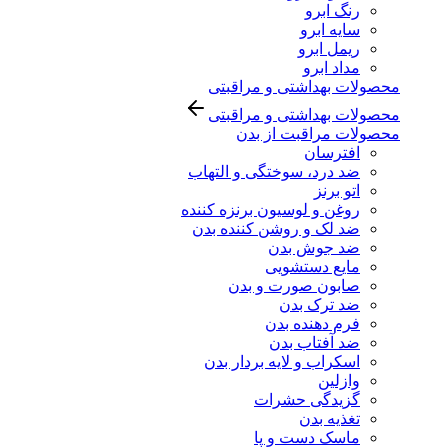
رنگ ابرو
سایه ابرو
ریمل ابرو
مداد ابرو
محصولات بهداشتی و مراقبتی
محصولات بهداشتی و مراقبتی
محصولات مراقبت از بدن
افترسان
ضد درد، سوختگی و التهاب
اتو برنز
روغن و لوسیون برنزه کننده
ضد لک و روشن کننده بدن
ضد جوش بدن
مایع دستشویی
صابون صورت و بدن
ضد ترک بدن
فرم دهنده بدن
ضد آفتاب بدن
اسکراب و لایه بردار بدن
وازلین
گزیدگی حشرات
تغذیه بدن
ماسک دست و پا