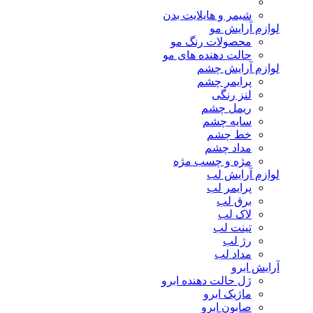
شیمر و هایلایت بدن
لوازم آرایش مو
محصولات رنگ مو
حالت دهنده های مو
لوازم آرایش چشم
پرایمر چشم
لنز رنگی
ریمل چشم
سایه چشم
خط چشم
مداد چشم
مژه و چسب مژه
لوازم آرایش لب
پرایمر لب
برق لب
لاک لب
تینت لب
رژ لب
مداد لب
آرایش ابرو
ژل حالت دهنده ابرو
ماژیک ابرو
صابون ابرو