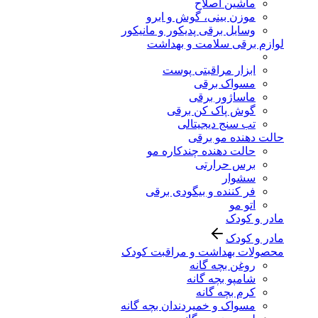
ماشین اصلاح
موزن بینی، گوش و ابرو
وسایل برقی پدیکور و مانیکور
لوازم برقی سلامت و بهداشت
ابزار مراقبتی پوست
مسواک برقی
ماساژور برقی
گوش پاک کن برقی
تب سنج دیجیتالی
حالت دهنده مو برقی
حالت دهنده چندکاره مو
برس حرارتی
سشوار
فر کننده و بیگودی برقی
اتو مو
مادر و کودک
مادر و کودک
محصولات بهداشت و مراقبت کودک
روغن بچه گانه
شامپو بچه گانه
کرم بچه گانه
مسواک و خمیردندان بچه گانه