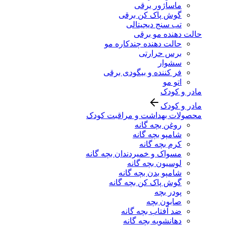
ماساژور برقی
گوش پاک کن برقی
تب سنج دیجیتالی
حالت دهنده مو برقی
حالت دهنده چندکاره مو
برس حرارتی
سشوار
فر کننده و بیگودی برقی
اتو مو
مادر و کودک
مادر و کودک
محصولات بهداشت و مراقبت کودک
روغن بچه گانه
شامپو بچه گانه
کرم بچه گانه
مسواک و خمیردندان بچه گانه
لوسیون بچه گانه
شامپو بدن بچه گانه
گوش پاک کن بچه گانه
پودر بچه
صابون بچه
ضد آفتاب بچه گانه
دهانشویه بچه گانه