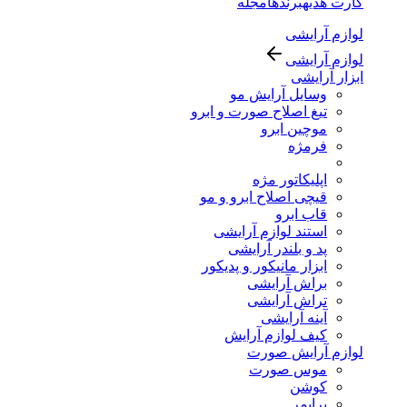
کارت هدیه
برندها
مجله
لوازم آرایشی
لوازم آرایشی
ابزار آرایشی
وسایل آرایش مو
تیغ اصلاح صورت و ابرو
موچین ابرو
فرمژه
اپلیکاتور مژه
قیچی اصلاح ابرو و مو
قاب ابرو
استند لوازم آرایشی
پد و بلندر آرایشی
ابزار مانیکور و پدیکور
براش آرایشی
تراش آرایشی
آینه آرایشی
کیف لوازم آرایش
لوازم آرایش صورت
موس صورت
کوشن
پرایمر