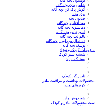
لوسیون بچه گانه
شامپو بدن بچه گانه
گوش پاک کن بچه گانه
پودر بچه
صابون بچه
ضد آفتاب بچه گانه
دهانشویه بچه گانه
اسپری مو بچه گانه
بالم لب بچه گانه
دستمال مرطوب بچه گانه
پوشک بچه گانه
ملزومات کودک و نوزاد
شیشه شیر کودک
پستانک نوزاد
ناخن گیر کودک
محصولات بهداشت و مراقبت مادر
کرم های مادر
شیردوش مادر
ست محصولات مادر و کودک