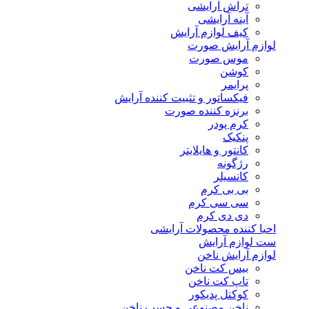
تراش آرایشی
آینه آرایشی
کیف لوازم آرایش
لوازم آرایش صورت
موس صورت
کوشن
پرایمر
فیکساتور و تثبیت کننده آرایش
برنزه کننده صورت
کرم پودر
پنکیک
کانتور و هایلایتر
رژگونه
کانسیلر
بی بی کرم
سی سی کرم
دی دی کرم
احیا کننده محصولات آرایشی
ست لوازم آرایش
لوازم آرایش ناخن
بیس کت ناخن
تاپ کت ناخن
کوکتل پدیکور
ناخن مصنوعی و چسب ناخن