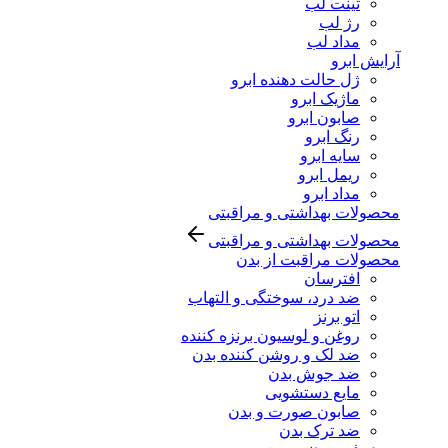
تینت لب
رژ لب
مداد لب
آرایش ابرو
ژل حالت دهنده ابرو
ماژیک ابرو
صابون ابرو
رنگ ابرو
سایه ابرو
ریمل ابرو
مداد ابرو
محصولات بهداشتی و مراقبتی
محصولات بهداشتی و مراقبتی
محصولات مراقبت از بدن
افترسان
ضد درد، سوختگی و التهاب
اتو برنز
روغن و لوسیون برنزه کننده
ضد لک و روشن کننده بدن
ضد جوش بدن
مایع دستشویی
صابون صورت و بدن
ضد ترک بدن