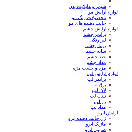
شیمر و هایلایت بدن
لوازم آرایش مو
محصولات رنگ مو
حالت دهنده های مو
لوازم آرایش چشم
پرایمر چشم
لنز رنگی
ریمل چشم
سایه چشم
خط چشم
مداد چشم
مژه و چسب مژه
لوازم آرایش لب
پرایمر لب
برق لب
لاک لب
تینت لب
رژ لب
مداد لب
آرایش ابرو
ژل حالت دهنده ابرو
ماژیک ابرو
صابون ابرو