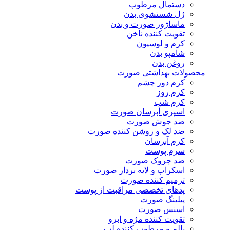
دستمال مرطوب
ژل شستشوی بدن
ماساژور صورت و بدن
تقویت کننده ناخن
کرم و لوسیون
شامپو بدن
روغن بدن
محصولات بهداشتی صورت
کرم دور چشم
کرم روز
کرم شب
اسپری آبرسان صورت
ضد جوش صورت
ضد لک و روشن کننده صورت
کرم آبرسان
سرم پوست
ضد چروک صورت
اسکراب و لایه بردار صورت
ترمیم کننده صورت
پدهای تخصصی مراقبت از پوست
پیلینگ صورت
اسنس صورت
تقویت کننده مژه و ابرو
بالم و مرطوب کننده لب