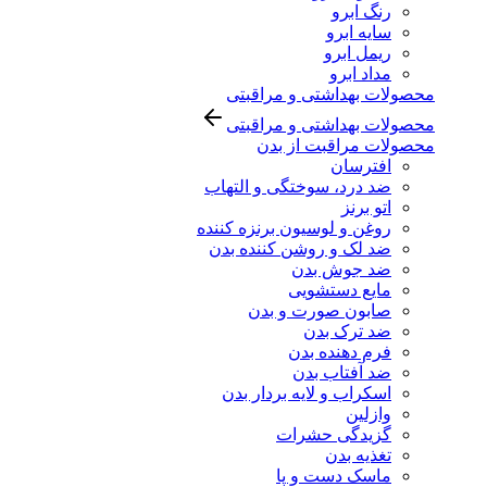
رنگ ابرو
سایه ابرو
ریمل ابرو
مداد ابرو
محصولات بهداشتی و مراقبتی
محصولات بهداشتی و مراقبتی
محصولات مراقبت از بدن
افترسان
ضد درد، سوختگی و التهاب
اتو برنز
روغن و لوسیون برنزه کننده
ضد لک و روشن کننده بدن
ضد جوش بدن
مایع دستشویی
صابون صورت و بدن
ضد ترک بدن
فرم دهنده بدن
ضد آفتاب بدن
اسکراب و لایه بردار بدن
وازلین
گزیدگی حشرات
تغذیه بدن
ماسک دست و پا