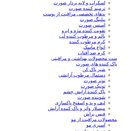
اسکراب و لایه بردار صورت
ترمیم کننده صورت
پدهای تخصصی مراقبت از پوست
پیلینگ صورت
اسنس صورت
تقویت کننده مژه و ابرو
بالم و مرطوب کننده لب
کرم مرطوب کننده
انواع ماسک
کرم ضد آفتاب
ست محصولات بهداشتی و مراقبتی
پاک کننده های صورت
شیر پاک کن
دستمال مرطوب آرایشی
تونر صورت
تونیک صورت
پاک کننده آرایش چشم
شوینده صورت
لیف و پد و اسفنج پاکسازی
میسلار واتر و پاک کننده آرایش
فیس براش
محصولات مراقبت از مو
اسپری مو
سرم و روغن مو