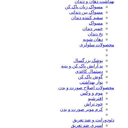
بهداشت دهان و دندان
مسواک زبان پاک کن
مسواک بین دندانی
سفید کننده دندان
مسواک
خمیر دندان
نخ دندان
دهان شویه
محصولات سلولزی
پوشک بزرگسال
پد آرایش پاک کن و پنبه
دستمال کاغذی
گوش پاک کن
نوار بهداشتی
محصولات اصلاح صورت و بدن
موم و وکس
افترشیو
خود تراش
کرم موبر صورت و بدن
دئودورانت و ضد تعریق
اسپری ضد تعریق