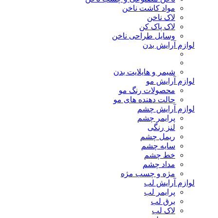
مواد کاشت ناخن
لاک ناخن
لاک پاک کن
وسایل طراحی ناخن
لوازم آرایش بدن
شیمر و هایلایت بدن
لوازم آرایش مو
محصولات رنگ مو
حالت دهنده های مو
لوازم آرایش چشم
پرایمر چشم
لنز رنگی
ریمل چشم
سایه چشم
خط چشم
مداد چشم
مژه و چسب مژه
لوازم آرایش لب
پرایمر لب
برق لب
لاک لب