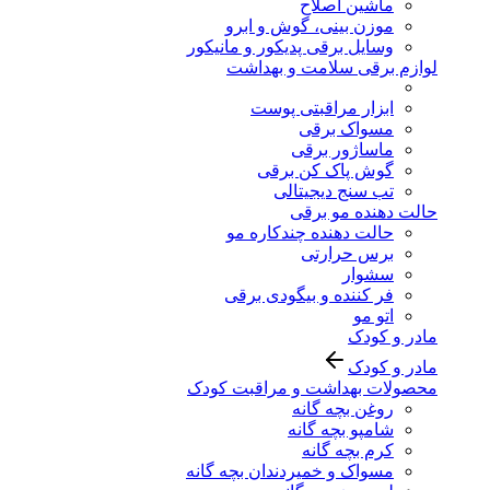
ماشین اصلاح
موزن بینی، گوش و ابرو
وسایل برقی پدیکور و مانیکور
لوازم برقی سلامت و بهداشت
ابزار مراقبتی پوست
مسواک برقی
ماساژور برقی
گوش پاک کن برقی
تب سنج دیجیتالی
حالت دهنده مو برقی
حالت دهنده چندکاره مو
برس حرارتی
سشوار
فر کننده و بیگودی برقی
اتو مو
مادر و کودک
مادر و کودک
محصولات بهداشت و مراقبت کودک
روغن بچه گانه
شامپو بچه گانه
کرم بچه گانه
مسواک و خمیردندان بچه گانه