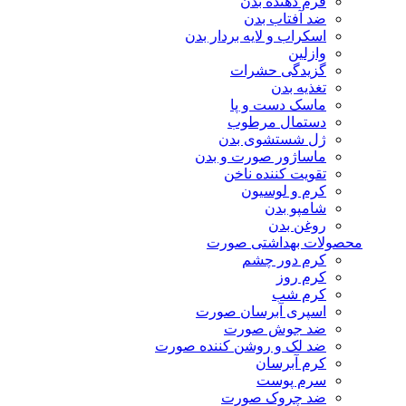
فرم دهنده بدن
ضد آفتاب بدن
اسکراب و لایه بردار بدن
وازلین
گزیدگی حشرات
تغذیه بدن
ماسک دست و پا
دستمال مرطوب
ژل شستشوی بدن
ماساژور صورت و بدن
تقویت کننده ناخن
کرم و لوسیون
شامپو بدن
روغن بدن
محصولات بهداشتی صورت
کرم دور چشم
کرم روز
کرم شب
اسپری آبرسان صورت
ضد جوش صورت
ضد لک و روشن کننده صورت
کرم آبرسان
سرم پوست
ضد چروک صورت