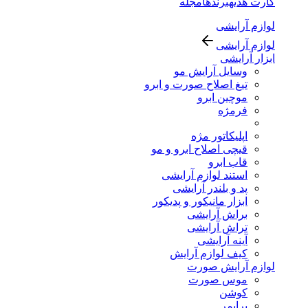
کارت هدیه
برندها
مجله
لوازم آرایشی
لوازم آرایشی
ابزار آرایشی
وسایل آرایش مو
تیغ اصلاح صورت و ابرو
موچین ابرو
فرمژه
اپلیکاتور مژه
قیچی اصلاح ابرو و مو
قاب ابرو
استند لوازم آرایشی
پد و بلندر آرایشی
ابزار مانیکور و پدیکور
براش آرایشی
تراش آرایشی
آینه آرایشی
کیف لوازم آرایش
لوازم آرایش صورت
موس صورت
کوشن
پرایمر