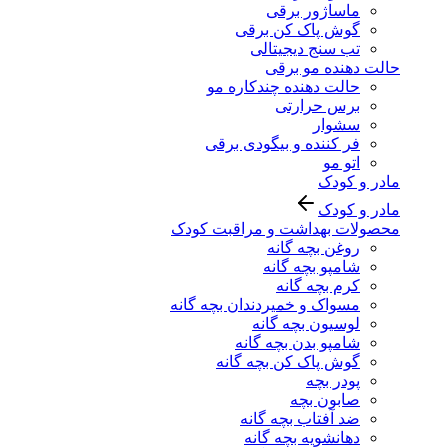
ماساژور برقی
گوش پاک کن برقی
تب سنج دیجیتالی
حالت دهنده مو برقی
حالت دهنده چندکاره مو
برس حرارتی
سشوار
فر کننده و بیگودی برقی
اتو مو
مادر و کودک
مادر و کودک
محصولات بهداشت و مراقبت کودک
روغن بچه گانه
شامپو بچه گانه
کرم بچه گانه
مسواک و خمیردندان بچه گانه
لوسیون بچه گانه
شامپو بدن بچه گانه
گوش پاک کن بچه گانه
پودر بچه
صابون بچه
ضد آفتاب بچه گانه
دهانشویه بچه گانه