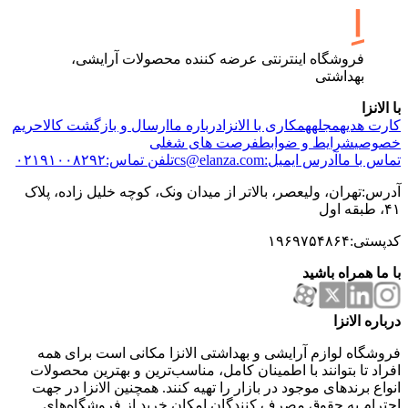
فروشگاه اینترنتی عرضه کننده محصولات آرایشی،
بهداشتی
با الانزا
کارت هدیه
مجله
همکاری با الانزا
درباره ما
ارسال و بازگشت کالا
حریم
خصوصی
شرایط و ضوابط
فرصت های شغلی
تماس با ما
آدرس ایمیل:cs@elanza.com
تلفن تماس:۰۲۱۹۱۰۰۸۲۹۲
آدرس:تهران، ولیعصر، بالاتر از میدان ونک، کوچه خلیل زاده، پلاک
۴۱، طبقه اول
کدپستی:۱۹۶۹۷۵۴۸۶۴
با ما همراه باشید
درباره الانزا
فروشگاه لوازم آرایشی و بهداشتی الانزا مکانی است برای همه
افراد تا بتوانند با اطمینان کامل، مناسب‌ترین و بهترین محصولات
انواع برندهای موجود در بازار را تهیه کنند. همچنین الانزا در جهت
احترام به حقوق مصرف کنندگان امکان خرید از فروشگاه‌های