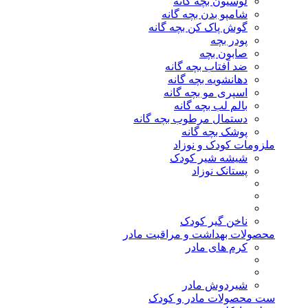
لوسیون بچه گانه
شامپو بدن بچه گانه
گوش پاک کن بچه گانه
پودر بچه
صابون بچه
ضد آفتاب بچه گانه
دهانشویه بچه گانه
اسپری مو بچه گانه
بالم لب بچه گانه
دستمال مرطوب بچه گانه
پوشک بچه گانه
ملزومات کودک و نوزاد
شیشه شیر کودک
پستانک نوزاد
ناخن گیر کودک
محصولات بهداشت و مراقبت مادر
کرم های مادر
شیردوش مادر
ست محصولات مادر و کودک