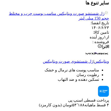
سایر تنوع ها
ژل شستشو صورت ویتابیکس مناسب پوست چرب و مختلط
حجم 150 میلی لیتر
تاریخ انقضا
:
۱۴۰۶/۶/۲۳
تامین کالا
:
از
۱
روز آینده
فروشنده
:
الانزا
ویتابیکس
|
ژل شستشوی صورت
ویتابیکس
مناسب پوست های نرمال و خشک
رطوبت رسان
تسکین دهنده و ضد التهاب
پرداخت قسطی اسنپ پی
۴ قسط ماهیانه
۵۴٬۱۸۸
تومان
(
بدون کارمزد
)