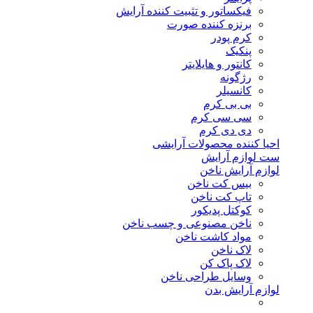
فیکساتور و تثبیت کننده آرایش
برنزه کننده صورت
کرم پودر
پنکیک
کانتور و هایلایتر
رژگونه
کانسیلر
بی بی کرم
سی سی کرم
دی دی کرم
احیا کننده محصولات آرایشی
ست لوازم آرایش
لوازم آرایش ناخن
بیس کت ناخن
تاپ کت ناخن
کوکتل پدیکور
ناخن مصنوعی و چسب ناخن
مواد کاشت ناخن
لاک ناخن
لاک پاک کن
وسایل طراحی ناخن
لوازم آرایش بدن