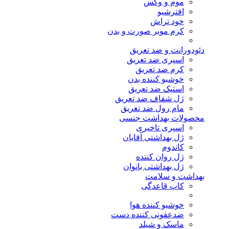
موم و وکس
افترشیو
خود تراش
کرم موبر صورت و بدن
دئودورانت و ضد تعریق
اسپری ضد تعریق
کرم ضد تعریق
خوشبو کننده بدن
استیک ضد تعریق
ژل شفاف ضد تعریق
مام رول ضد تعریق
محصولات بهداشت جنسی
اسپری تاخیری
ژل بهداشتی آقایان
کاندوم
ژل روان کننده
ژل بهداشتی بانوان
بهداشت و سلامت
کاپ قاعدگی
خوشبو کننده هوا
ضدعفونی کننده دست
ماسک و شیلد