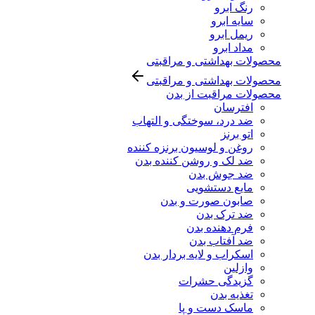
رنگ ابرو
سایه ابرو
ریمل ابرو
مداد ابرو
محصولات بهداشتی و مراقبتی
محصولات بهداشتی و مراقبتی
محصولات مراقبت از بدن
افترسان
ضد درد، سوختگی و التهاب
اتو برنز
روغن و لوسیون برنزه کننده
ضد لک و روشن کننده بدن
ضد جوش بدن
مایع دستشویی
صابون صورت و بدن
ضد ترک بدن
فرم دهنده بدن
ضد آفتاب بدن
اسکراب و لایه بردار بدن
وازلین
گزیدگی حشرات
تغذیه بدن
ماسک دست و پا