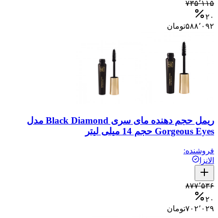
۷۳۵٬۱۱۵
۲۰
۵۸۸٬۰۹۲
تومان
ریمل حجم دهنده مای سری Black Diamond مدل
Gorgeous Eyes حجم 14 میلی لیتر
فروشنده:
الانزا
۸۷۷٬۵۳۶
۲۰
۷۰۲٬۰۲۹
تومان