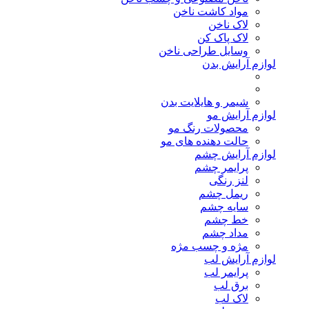
مواد کاشت ناخن
لاک ناخن
لاک پاک کن
وسایل طراحی ناخن
لوازم آرایش بدن
شیمر و هایلایت بدن
لوازم آرایش مو
محصولات رنگ مو
حالت دهنده های مو
لوازم آرایش چشم
پرایمر چشم
لنز رنگی
ریمل چشم
سایه چشم
خط چشم
مداد چشم
مژه و چسب مژه
لوازم آرایش لب
پرایمر لب
برق لب
لاک لب