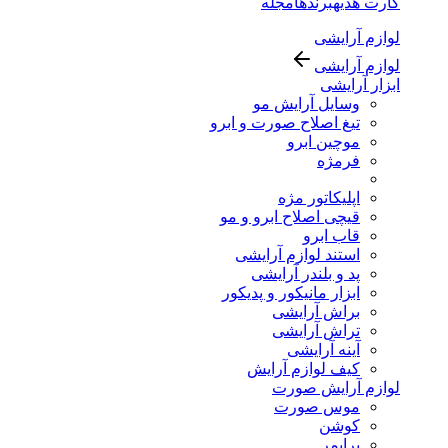
کارت هدیه
برندها
مجله
لوازم آرایشی
لوازم آرایشی
ابزار آرایشی
وسایل آرایش مو
تیغ اصلاح صورت و ابرو
موچین ابرو
فرمژه
اپلیکاتور مژه
قیچی اصلاح ابرو و مو
قاب ابرو
استند لوازم آرایشی
پد و بلندر آرایشی
ابزار مانیکور و پدیکور
براش آرایشی
تراش آرایشی
آینه آرایشی
کیف لوازم آرایش
لوازم آرایش صورت
موس صورت
کوشن
پرایمر