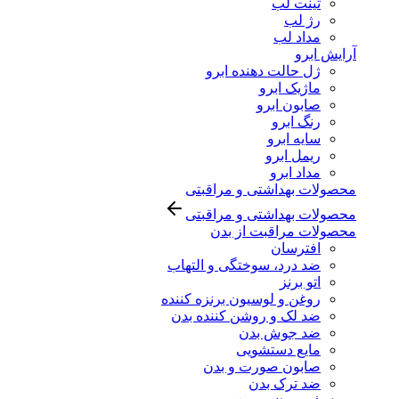
تینت لب
رژ لب
مداد لب
آرایش ابرو
ژل حالت دهنده ابرو
ماژیک ابرو
صابون ابرو
رنگ ابرو
سایه ابرو
ریمل ابرو
مداد ابرو
محصولات بهداشتی و مراقبتی
محصولات بهداشتی و مراقبتی
محصولات مراقبت از بدن
افترسان
ضد درد، سوختگی و التهاب
اتو برنز
روغن و لوسیون برنزه کننده
ضد لک و روشن کننده بدن
ضد جوش بدن
مایع دستشویی
صابون صورت و بدن
ضد ترک بدن