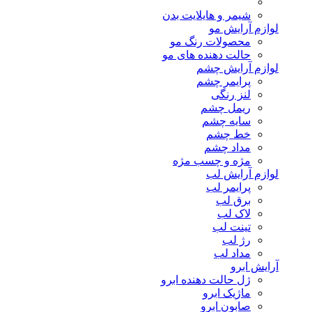
شیمر و هایلایت بدن
لوازم آرایش مو
محصولات رنگ مو
حالت دهنده های مو
لوازم آرایش چشم
پرایمر چشم
لنز رنگی
ریمل چشم
سایه چشم
خط چشم
مداد چشم
مژه و چسب مژه
لوازم آرایش لب
پرایمر لب
برق لب
لاک لب
تینت لب
رژ لب
مداد لب
آرایش ابرو
ژل حالت دهنده ابرو
ماژیک ابرو
صابون ابرو