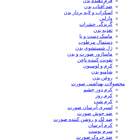
فرم دهنده بدن
ضد آفتاب بدن
اسکراب و لایه بردار بدن
وازلین
گزیدگی حشرات
تغذیه بدن
ماسک دست و پا
دستمال مرطوب
ژل شستشوی بدن
ماساژور صورت و بدن
تقویت کننده ناخن
کرم و لوسیون
شامپو بدن
روغن بدن
محصولات بهداشتی صورت
کرم دور چشم
کرم روز
کرم شب
اسپری آبرسان صورت
ضد جوش صورت
ضد لک و روشن کننده صورت
کرم آبرسان
سرم پوست
ضد چروک صورت