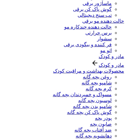
ماساژور برقی
گوش پاک کن برقی
تب سنج دیجیتالی
حالت دهنده مو برقی
حالت دهنده چندکاره مو
برس حرارتی
سشوار
فر کننده و بیگودی برقی
اتو مو
مادر و کودک
مادر و کودک
محصولات بهداشت و مراقبت کودک
روغن بچه گانه
شامپو بچه گانه
کرم بچه گانه
مسواک و خمیردندان بچه گانه
لوسیون بچه گانه
شامپو بدن بچه گانه
گوش پاک کن بچه گانه
پودر بچه
صابون بچه
ضد آفتاب بچه گانه
دهانشویه بچه گانه