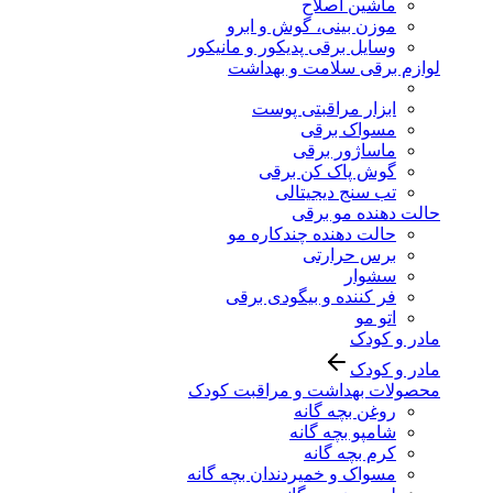
ماشین اصلاح
موزن بینی، گوش و ابرو
وسایل برقی پدیکور و مانیکور
لوازم برقی سلامت و بهداشت
ابزار مراقبتی پوست
مسواک برقی
ماساژور برقی
گوش پاک کن برقی
تب سنج دیجیتالی
حالت دهنده مو برقی
حالت دهنده چندکاره مو
برس حرارتی
سشوار
فر کننده و بیگودی برقی
اتو مو
مادر و کودک
مادر و کودک
محصولات بهداشت و مراقبت کودک
روغن بچه گانه
شامپو بچه گانه
کرم بچه گانه
مسواک و خمیردندان بچه گانه