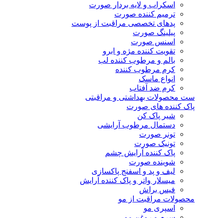
اسکراب و لایه بردار صورت
ترمیم کننده صورت
پدهای تخصصی مراقبت از پوست
پیلینگ صورت
اسنس صورت
تقویت کننده مژه و ابرو
بالم و مرطوب کننده لب
کرم مرطوب کننده
انواع ماسک
کرم ضد آفتاب
ست محصولات بهداشتی و مراقبتی
پاک کننده های صورت
شیر پاک کن
دستمال مرطوب آرایشی
تونر صورت
تونیک صورت
پاک کننده آرایش چشم
شوینده صورت
لیف و پد و اسفنج پاکسازی
میسلار واتر و پاک کننده آرایش
فیس براش
محصولات مراقبت از مو
اسپری مو
سرم و روغن مو