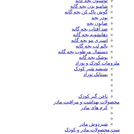
لوسیون بچه گانه
شامپو بدن بچه گانه
گوش پاک کن بچه گانه
پودر بچه
صابون بچه
ضد آفتاب بچه گانه
دهانشویه بچه گانه
اسپری مو بچه گانه
بالم لب بچه گانه
دستمال مرطوب بچه گانه
پوشک بچه گانه
ملزومات کودک و نوزاد
شیشه شیر کودک
پستانک نوزاد
ناخن گیر کودک
محصولات بهداشت و مراقبت مادر
کرم های مادر
شیردوش مادر
ست محصولات مادر و کودک