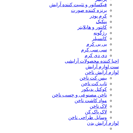
فیکساتور و تثبیت کننده آرایش
برنزه کننده صورت
کرم پودر
پنکیک
کانتور و هایلایتر
رژگونه
کانسیلر
بی بی کرم
سی سی کرم
دی دی کرم
احیا کننده محصولات آرایشی
ست لوازم آرایش
لوازم آرایش ناخن
بیس کت ناخن
تاپ کت ناخن
کوکتل پدیکور
ناخن مصنوعی و چسب ناخن
مواد کاشت ناخن
لاک ناخن
لاک پاک کن
وسایل طراحی ناخن
لوازم آرایش بدن