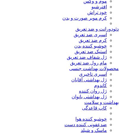
موم و وکس
افترشیو
خود تراش
کرم موبر صورت و بدن
دئودورانت و ضد تعریق
اسپری ضد تعریق
کرم ضد تعریق
خوشبو کننده بدن
استیک ضد تعریق
ژل شفاف ضد تعریق
مام رول ضد تعریق
محصولات بهداشت جنسی
اسپری تاخیری
ژل بهداشتی آقایان
کاندوم
ژل روان کننده
ژل بهداشتی بانوان
بهداشت و سلامت
کاپ قاعدگی
خوشبو کننده هوا
ضدعفونی کننده دست
ماسک و شیلد