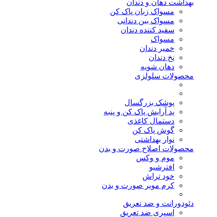
بهداشت دهان و دندان
مسواک زبان پاک کن
مسواک بین دندانی
سفید کننده دندان
مسواک
خمیر دندان
نخ دندان
دهان شویه
محصولات سلولزی
پوشک بزرگسال
پد آرایش پاک کن و پنبه
دستمال کاغذی
گوش پاک کن
نوار بهداشتی
محصولات اصلاح صورت و بدن
موم و وکس
افترشیو
خود تراش
کرم موبر صورت و بدن
دئودورانت و ضد تعریق
اسپری ضد تعریق