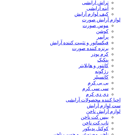
تراش آرایشی
آینه آرایشی
کیف لوازم آرایش
لوازم آرایش صورت
موس صورت
کوشن
پرایمر
فیکساتور و تثبیت کننده آرایش
برنزه کننده صورت
کرم پودر
پنکیک
کانتور و هایلایتر
رژگونه
کانسیلر
بی بی کرم
سی سی کرم
دی دی کرم
احیا کننده محصولات آرایشی
ست لوازم آرایش
لوازم آرایش ناخن
بیس کت ناخن
تاپ کت ناخن
کوکتل پدیکور
ناخن مصنوعی و چسب ناخن