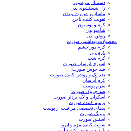
دستمال مرطوب
ژل شستشوی بدن
ماساژور صورت و بدن
تقویت کننده ناخن
کرم و لوسیون
شامپو بدن
روغن بدن
محصولات بهداشتی صورت
کرم دور چشم
کرم روز
کرم شب
اسپری آبرسان صورت
ضد جوش صورت
ضد لک و روشن کننده صورت
کرم آبرسان
سرم پوست
ضد چروک صورت
اسکراب و لایه بردار صورت
ترمیم کننده صورت
پدهای تخصصی مراقبت از پوست
پیلینگ صورت
اسنس صورت
تقویت کننده مژه و ابرو
بالم و مرطوب کننده لب