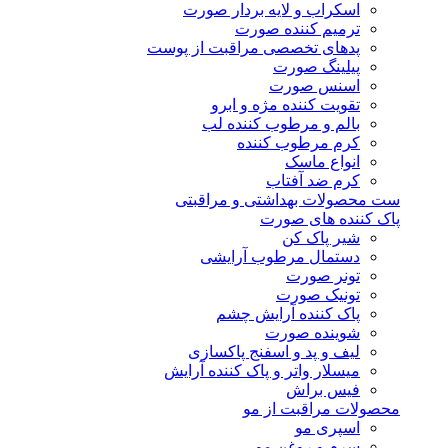
اسکراب و لایه بردار صورت
ترمیم کننده صورت
پدهای تخصصی مراقبت از پوست
پیلینگ صورت
اسنس صورت
تقویت کننده مژه و ابرو
بالم و مرطوب کننده لب
کرم مرطوب کننده
انواع ماسک
کرم ضد آفتاب
ست محصولات بهداشتی و مراقبتی
پاک کننده های صورت
شیر پاک کن
دستمال مرطوب آرایشی
تونر صورت
تونیک صورت
پاک کننده آرایش چشم
شوینده صورت
لیف و پد و اسفنج پاکسازی
میسلار واتر و پاک کننده آرایش
فیس براش
محصولات مراقبت از مو
اسپری مو
سرم و روغن مو