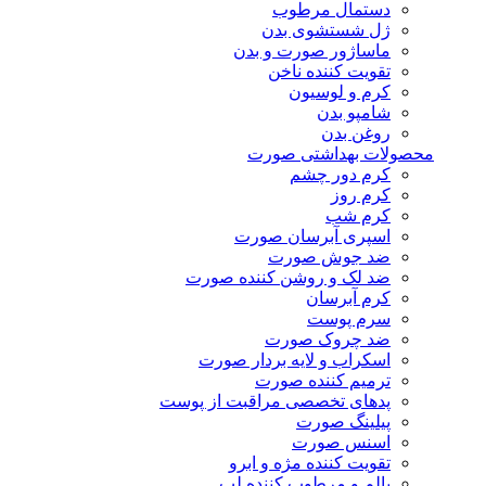
دستمال مرطوب
ژل شستشوی بدن
ماساژور صورت و بدن
تقویت کننده ناخن
کرم و لوسیون
شامپو بدن
روغن بدن
محصولات بهداشتی صورت
کرم دور چشم
کرم روز
کرم شب
اسپری آبرسان صورت
ضد جوش صورت
ضد لک و روشن کننده صورت
کرم آبرسان
سرم پوست
ضد چروک صورت
اسکراب و لایه بردار صورت
ترمیم کننده صورت
پدهای تخصصی مراقبت از پوست
پیلینگ صورت
اسنس صورت
تقویت کننده مژه و ابرو
بالم و مرطوب کننده لب