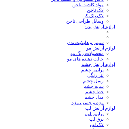
مواد کاشت ناخن
لاک ناخن
لاک پاک کن
وسایل طراحی ناخن
لوازم آرایش بدن
شیمر و هایلایت بدن
لوازم آرایش مو
محصولات رنگ مو
حالت دهنده های مو
لوازم آرایش چشم
پرایمر چشم
لنز رنگی
ریمل چشم
سایه چشم
خط چشم
مداد چشم
مژه و چسب مژه
لوازم آرایش لب
پرایمر لب
برق لب
لاک لب