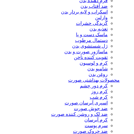
فرم دهنده بدن
ضد آفتاب بدن
اسکراب و لایه بردار بدن
وازلین
گزیدگی حشرات
تغذیه بدن
ماسک دست و پا
دستمال مرطوب
ژل شستشوی بدن
ماساژور صورت و بدن
تقویت کننده ناخن
کرم و لوسیون
شامپو بدن
روغن بدن
محصولات بهداشتی صورت
کرم دور چشم
کرم روز
کرم شب
اسپری آبرسان صورت
ضد جوش صورت
ضد لک و روشن کننده صورت
کرم آبرسان
سرم پوست
ضد چروک صورت