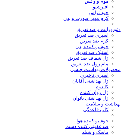
موم و وکس
افترشیو
خود تراش
کرم موبر صورت و بدن
دئودورانت و ضد تعریق
اسپری ضد تعریق
کرم ضد تعریق
خوشبو کننده بدن
استیک ضد تعریق
ژل شفاف ضد تعریق
مام رول ضد تعریق
محصولات بهداشت جنسی
اسپری تاخیری
ژل بهداشتی آقایان
کاندوم
ژل روان کننده
ژل بهداشتی بانوان
بهداشت و سلامت
کاپ قاعدگی
خوشبو کننده هوا
ضدعفونی کننده دست
ماسک و شیلد