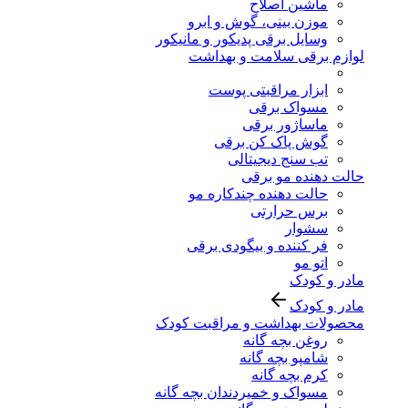
ماشین اصلاح
موزن بینی، گوش و ابرو
وسایل برقی پدیکور و مانیکور
لوازم برقی سلامت و بهداشت
ابزار مراقبتی پوست
مسواک برقی
ماساژور برقی
گوش پاک کن برقی
تب سنج دیجیتالی
حالت دهنده مو برقی
حالت دهنده چندکاره مو
برس حرارتی
سشوار
فر کننده و بیگودی برقی
اتو مو
مادر و کودک
مادر و کودک
محصولات بهداشت و مراقبت کودک
روغن بچه گانه
شامپو بچه گانه
کرم بچه گانه
مسواک و خمیردندان بچه گانه