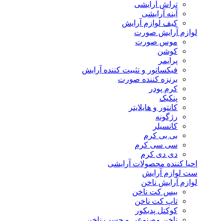
تراش آرایشی
آینه آرایشی
کیف لوازم آرایش
لوازم آرایش صورت
موس صورت
کوشن
پرایمر
فیکساتور و تثبیت کننده آرایش
برنزه کننده صورت
کرم پودر
پنکیک
کانتور و هایلایتر
رژگونه
کانسیلر
بی بی کرم
سی سی کرم
دی دی کرم
احیا کننده محصولات آرایشی
ست لوازم آرایش
لوازم آرایش ناخن
بیس کت ناخن
تاپ کت ناخن
کوکتل پدیکور
ناخن مصنوعی و چسب ناخن