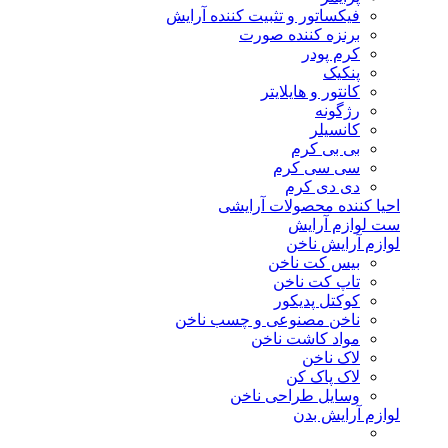
فیکساتور و تثبیت کننده آرایش
برنزه کننده صورت
کرم پودر
پنکیک
کانتور و هایلایتر
رژگونه
کانسیلر
بی بی کرم
سی سی کرم
دی دی کرم
احیا کننده محصولات آرایشی
ست لوازم آرایش
لوازم آرایش ناخن
بیس کت ناخن
تاپ کت ناخن
کوکتل پدیکور
ناخن مصنوعی و چسب ناخن
مواد کاشت ناخن
لاک ناخن
لاک پاک کن
وسایل طراحی ناخن
لوازم آرایش بدن