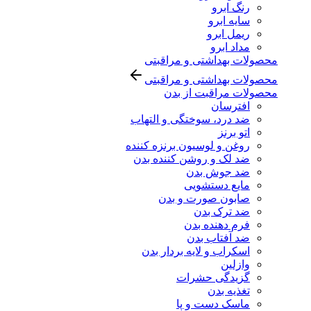
رنگ ابرو
سایه ابرو
ریمل ابرو
مداد ابرو
محصولات بهداشتی و مراقبتی
محصولات بهداشتی و مراقبتی
محصولات مراقبت از بدن
افترسان
ضد درد، سوختگی و التهاب
اتو برنز
روغن و لوسیون برنزه کننده
ضد لک و روشن کننده بدن
ضد جوش بدن
مایع دستشویی
صابون صورت و بدن
ضد ترک بدن
فرم دهنده بدن
ضد آفتاب بدن
اسکراب و لایه بردار بدن
وازلین
گزیدگی حشرات
تغذیه بدن
ماسک دست و پا