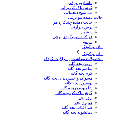
ماساژور برقی
گوش پاک کن برقی
تب سنج دیجیتالی
حالت دهنده مو برقی
حالت دهنده چندکاره مو
برس حرارتی
سشوار
فر کننده و بیگودی برقی
اتو مو
مادر و کودک
مادر و کودک
محصولات بهداشت و مراقبت کودک
روغن بچه گانه
شامپو بچه گانه
کرم بچه گانه
مسواک و خمیردندان بچه گانه
لوسیون بچه گانه
شامپو بدن بچه گانه
گوش پاک کن بچه گانه
پودر بچه
صابون بچه
ضد آفتاب بچه گانه
دهانشویه بچه گانه