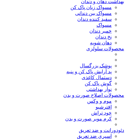
بهداشت دهان و دندان
مسواک زبان پاک کن
مسواک بین دندانی
سفید کننده دندان
مسواک
خمیر دندان
نخ دندان
دهان شویه
محصولات سلولزی
پوشک بزرگسال
پد آرایش پاک کن و پنبه
دستمال کاغذی
گوش پاک کن
نوار بهداشتی
محصولات اصلاح صورت و بدن
موم و وکس
افترشیو
خود تراش
کرم موبر صورت و بدن
دئودورانت و ضد تعریق
اسپری ضد تعریق