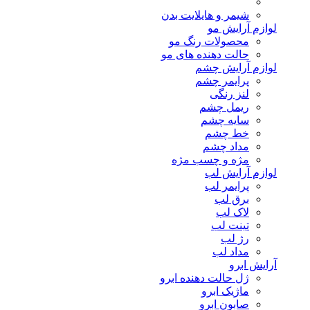
شیمر و هایلایت بدن
لوازم آرایش مو
محصولات رنگ مو
حالت دهنده های مو
لوازم آرایش چشم
پرایمر چشم
لنز رنگی
ریمل چشم
سایه چشم
خط چشم
مداد چشم
مژه و چسب مژه
لوازم آرایش لب
پرایمر لب
برق لب
لاک لب
تینت لب
رژ لب
مداد لب
آرایش ابرو
ژل حالت دهنده ابرو
ماژیک ابرو
صابون ابرو