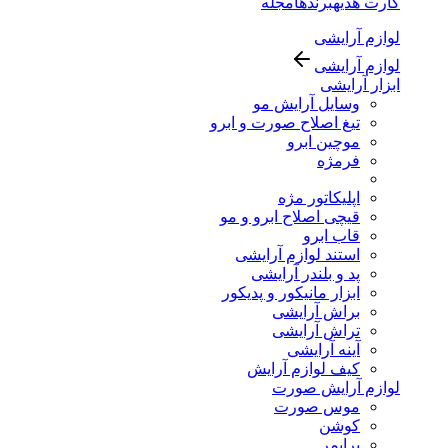
کارت هدیه
برندها
مجله
لوازم آرایشی
لوازم آرایشی
ابزار آرایشی
وسایل آرایش مو
تیغ اصلاح صورت و ابرو
موچین ابرو
فرمژه
اپلیکاتور مژه
قیچی اصلاح ابرو و مو
قاب ابرو
استند لوازم آرایشی
پد و بلندر آرایشی
ابزار مانیکور و پدیکور
براش آرایشی
تراش آرایشی
آینه آرایشی
کیف لوازم آرایش
لوازم آرایش صورت
موس صورت
کوشن
پرایمر