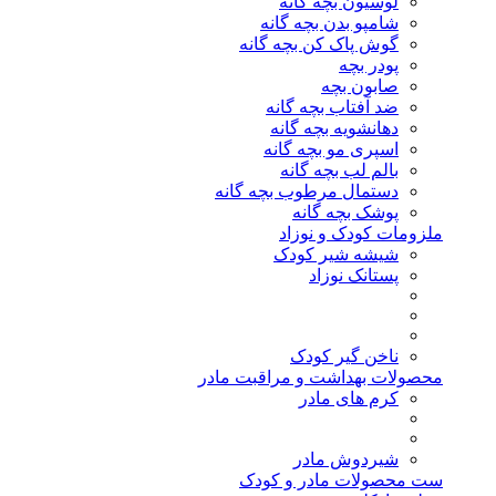
لوسیون بچه گانه
شامپو بدن بچه گانه
گوش پاک کن بچه گانه
پودر بچه
صابون بچه
ضد آفتاب بچه گانه
دهانشویه بچه گانه
اسپری مو بچه گانه
بالم لب بچه گانه
دستمال مرطوب بچه گانه
پوشک بچه گانه
ملزومات کودک و نوزاد
شیشه شیر کودک
پستانک نوزاد
ناخن گیر کودک
محصولات بهداشت و مراقبت مادر
کرم های مادر
شیردوش مادر
ست محصولات مادر و کودک