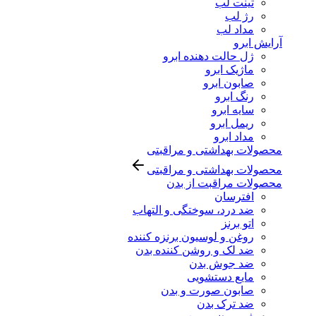
تینت لب
رژ لب
مداد لب
آرایش ابرو
ژل حالت دهنده ابرو
ماژیک ابرو
صابون ابرو
رنگ ابرو
سایه ابرو
ریمل ابرو
مداد ابرو
محصولات بهداشتی و مراقبتی
محصولات بهداشتی و مراقبتی
محصولات مراقبت از بدن
افترسان
ضد درد، سوختگی و التهاب
اتو برنز
روغن و لوسیون برنزه کننده
ضد لک و روشن کننده بدن
ضد جوش بدن
مایع دستشویی
صابون صورت و بدن
ضد ترک بدن