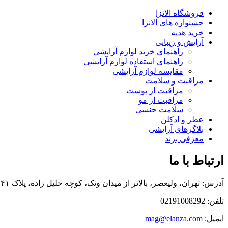
فروشگاه الانزا
جشنواره های الانزا
خرید هدیه
آرایش و زیبایی
راهنمای خرید لوازم آرایشی
راهنمای استفاده لوازم آرایشی
مقایسه لوازم آرایشی
مراقبت و سلامت
مراقبت از پوست
مراقبت از مو
سلامت جنسی
عطر و ادکلن
بلاگرهای آرایشی
معرفی برند
ارتباط با ما
آدرس: تهران، ولیعصر، بالاتر از میدان ونک، کوچه خلیل زاده، پلاک ۴۱، طبقه اول
تلفن: 02191008292
ایمیل:
mag@elanza.com