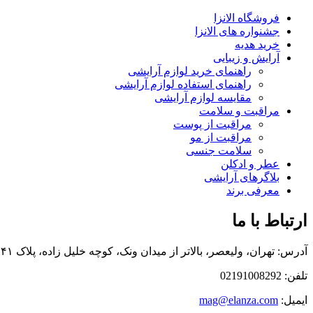
فروشگاه الانزا
جشنواره های الانزا
خرید هدیه
آرایش و زیبایی
راهنمای خرید لوازم آرایشی
راهنمای استفاده لوازم آرایشی
مقایسه لوازم آرایشی
مراقبت و سلامت
مراقبت از پوست
مراقبت از مو
سلامت جنسی
عطر و ادکلن
بلاگرهای آرایشی
معرفی برند
ارتباط با ما
آدرس: تهران، ولیعصر، بالاتر از میدان ونک، کوچه خلیل زاده، پلاک ۴۱، طبقه اول
تلفن: 02191008292
ایمیل:
mag@elanza.com