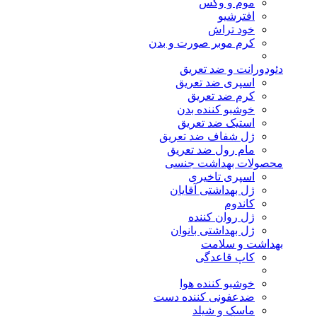
موم و وکس
افترشیو
خود تراش
کرم موبر صورت و بدن
دئودورانت و ضد تعریق
اسپری ضد تعریق
کرم ضد تعریق
خوشبو کننده بدن
استیک ضد تعریق
ژل شفاف ضد تعریق
مام رول ضد تعریق
محصولات بهداشت جنسی
اسپری تاخیری
ژل بهداشتی آقایان
کاندوم
ژل روان کننده
ژل بهداشتی بانوان
بهداشت و سلامت
کاپ قاعدگی
خوشبو کننده هوا
ضدعفونی کننده دست
ماسک و شیلد