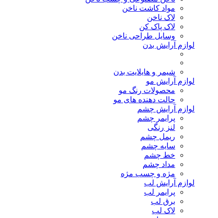
مواد کاشت ناخن
لاک ناخن
لاک پاک کن
وسایل طراحی ناخن
لوازم آرایش بدن
شیمر و هایلایت بدن
لوازم آرایش مو
محصولات رنگ مو
حالت دهنده های مو
لوازم آرایش چشم
پرایمر چشم
لنز رنگی
ریمل چشم
سایه چشم
خط چشم
مداد چشم
مژه و چسب مژه
لوازم آرایش لب
پرایمر لب
برق لب
لاک لب