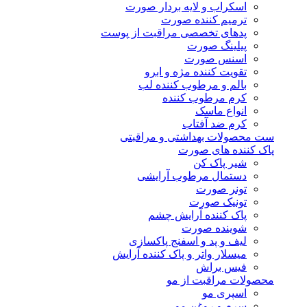
اسکراب و لایه بردار صورت
ترمیم کننده صورت
پدهای تخصصی مراقبت از پوست
پیلینگ صورت
اسنس صورت
تقویت کننده مژه و ابرو
بالم و مرطوب کننده لب
کرم مرطوب کننده
انواع ماسک
کرم ضد آفتاب
ست محصولات بهداشتی و مراقبتی
پاک کننده های صورت
شیر پاک کن
دستمال مرطوب آرایشی
تونر صورت
تونیک صورت
پاک کننده آرایش چشم
شوینده صورت
لیف و پد و اسفنج پاکسازی
میسلار واتر و پاک کننده آرایش
فیس براش
محصولات مراقبت از مو
اسپری مو
سرم و روغن مو