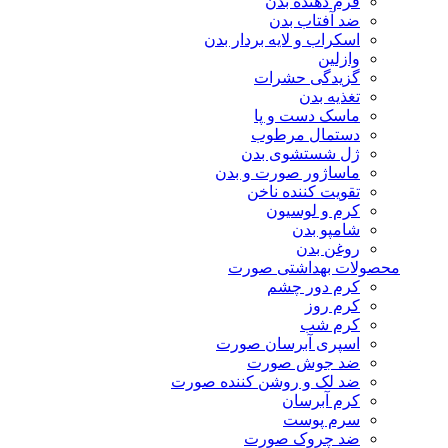
فرم دهنده بدن
ضد آفتاب بدن
اسکراب و لایه بردار بدن
وازلین
گزیدگی حشرات
تغذیه بدن
ماسک دست و پا
دستمال مرطوب
ژل شستشوی بدن
ماساژور صورت و بدن
تقویت کننده ناخن
کرم و لوسیون
شامپو بدن
روغن بدن
محصولات بهداشتی صورت
کرم دور چشم
کرم روز
کرم شب
اسپری آبرسان صورت
ضد جوش صورت
ضد لک و روشن کننده صورت
کرم آبرسان
سرم پوست
ضد چروک صورت