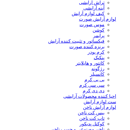
تراش آرایشی
آینه آرایشی
کیف لوازم آرایش
لوازم آرایش صورت
موس صورت
کوشن
پرایمر
فیکساتور و تثبیت کننده آرایش
برنزه کننده صورت
کرم پودر
پنکیک
کانتور و هایلایتر
رژگونه
کانسیلر
بی بی کرم
سی سی کرم
دی دی کرم
احیا کننده محصولات آرایشی
ست لوازم آرایش
لوازم آرایش ناخن
بیس کت ناخن
تاپ کت ناخن
کوکتل پدیکور
ناخن مصنوعی و چسب ناخن