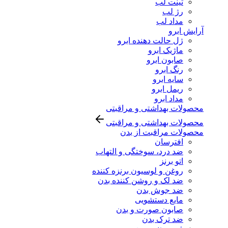
تینت لب
رژ لب
مداد لب
آرایش ابرو
ژل حالت دهنده ابرو
ماژیک ابرو
صابون ابرو
رنگ ابرو
سایه ابرو
ریمل ابرو
مداد ابرو
محصولات بهداشتی و مراقبتی
محصولات بهداشتی و مراقبتی
محصولات مراقبت از بدن
افترسان
ضد درد، سوختگی و التهاب
اتو برنز
روغن و لوسیون برنزه کننده
ضد لک و روشن کننده بدن
ضد جوش بدن
مایع دستشویی
صابون صورت و بدن
ضد ترک بدن