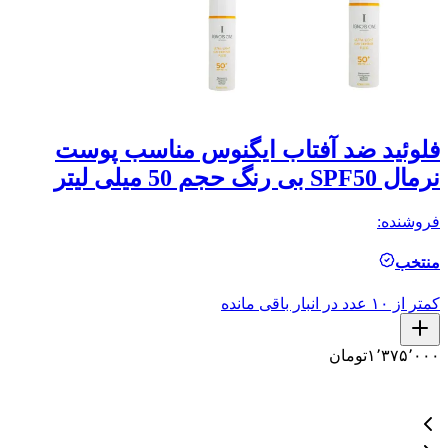
فلوئید ضد آفتاب ایگنوس مناسب پوست
نرمال SPF50 بی رنگ حجم 50 میلی لیتر
من
فروشنده:
فر
منتخب
ال
کمتر از ۱۰ عدد در انبار باقی مانده
کمتر ا
۱٬۳۷۵٬۰۰۰
تومان
۰