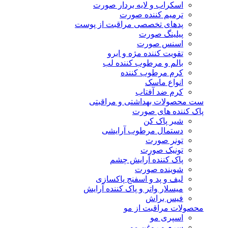
اسکراب و لایه بردار صورت
ترمیم کننده صورت
پدهای تخصصی مراقبت از پوست
پیلینگ صورت
اسنس صورت
تقویت کننده مژه و ابرو
بالم و مرطوب کننده لب
کرم مرطوب کننده
انواع ماسک
کرم ضد آفتاب
ست محصولات بهداشتی و مراقبتی
پاک کننده های صورت
شیر پاک کن
دستمال مرطوب آرایشی
تونر صورت
تونیک صورت
پاک کننده آرایش چشم
شوینده صورت
لیف و پد و اسفنج پاکسازی
میسلار واتر و پاک کننده آرایش
فیس براش
محصولات مراقبت از مو
اسپری مو
سرم و روغن مو