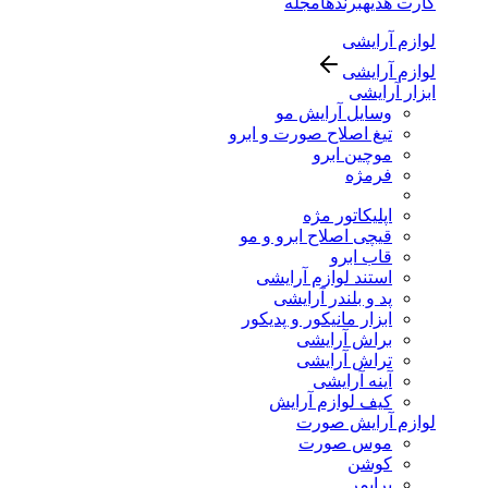
کارت هدیه
برندها
مجله
لوازم آرایشی
لوازم آرایشی
ابزار آرایشی
وسایل آرایش مو
تیغ اصلاح صورت و ابرو
موچین ابرو
فرمژه
اپلیکاتور مژه
قیچی اصلاح ابرو و مو
قاب ابرو
استند لوازم آرایشی
پد و بلندر آرایشی
ابزار مانیکور و پدیکور
براش آرایشی
تراش آرایشی
آینه آرایشی
کیف لوازم آرایش
لوازم آرایش صورت
موس صورت
کوشن
پرایمر