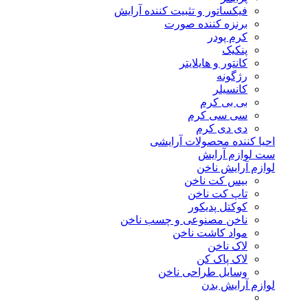
فیکساتور و تثبیت کننده آرایش
برنزه کننده صورت
کرم پودر
پنکیک
کانتور و هایلایتر
رژگونه
کانسیلر
بی بی کرم
سی سی کرم
دی دی کرم
احیا کننده محصولات آرایشی
ست لوازم آرایش
لوازم آرایش ناخن
بیس کت ناخن
تاپ کت ناخن
کوکتل پدیکور
ناخن مصنوعی و چسب ناخن
مواد کاشت ناخن
لاک ناخن
لاک پاک کن
وسایل طراحی ناخن
لوازم آرایش بدن