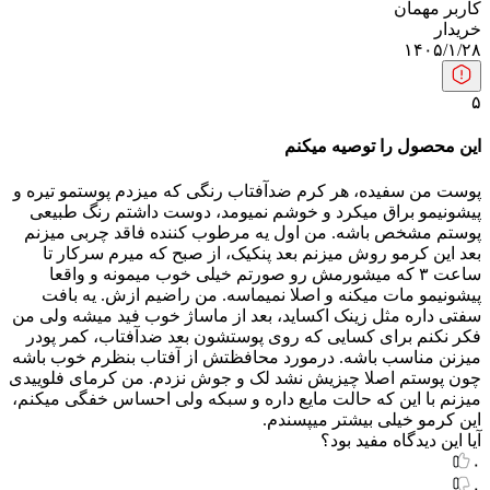
کاربر مهمان
خریدار
۱۴۰۵/۱/۲۸
۵
این محصول را توصیه میکنم
پوست من سفیده، هر کرم ضدآفتاب رنگی که میزدم پوستمو تیره و
پیشونیمو براق میکرد و خوشم نمیومد، دوست داشتم رنگ طبیعی
پوستم مشخص باشه. من اول یه مرطوب کننده فاقد چربی میزنم
بعد این کرمو روش میزنم بعد پنکیک، از صبح که میرم سرکار تا
ساعت ۳ که میشورمش رو صورتم خیلی خوب میمونه و واقعا
پیشونیمو مات میکنه و اصلا نمیماسه. من راضیم ازش. یه بافت
سفتی داره مثل زینک اکساید، بعد از ماساژ خوب فید میشه ولی من
فکر نکنم برای کسایی که روی پوستشون بعد ضدآفتاب، کمر پودر
میزنن مناسب باشه. درمورد محافظتش از آفتاب بنظرم خوب باشه
چون پوستم اصلا چیزیش نشد لک و جوش نزدم. من کرمای فلوییدی
میزنم با این که حالت مایع داره و سبکه ولی احساس خفگی میکنم،
این کرمو خیلی بیشتر میپسندم.
آیا این دیدگاه مفید بود؟
۰
۰