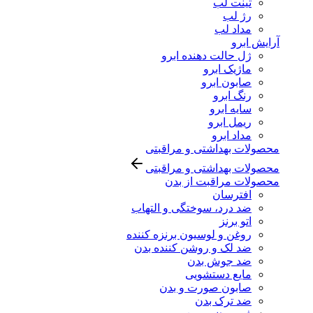
تینت لب
رژ لب
مداد لب
آرایش ابرو
ژل حالت دهنده ابرو
ماژیک ابرو
صابون ابرو
رنگ ابرو
سایه ابرو
ریمل ابرو
مداد ابرو
محصولات بهداشتی و مراقبتی
محصولات بهداشتی و مراقبتی
محصولات مراقبت از بدن
افترسان
ضد درد، سوختگی و التهاب
اتو برنز
روغن و لوسیون برنزه کننده
ضد لک و روشن کننده بدن
ضد جوش بدن
مایع دستشویی
صابون صورت و بدن
ضد ترک بدن