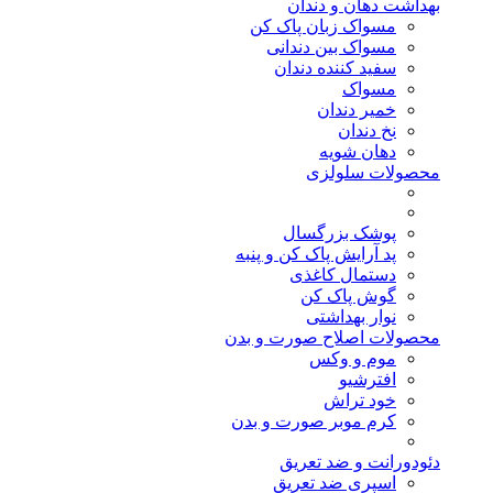
بهداشت دهان و دندان
مسواک زبان پاک کن
مسواک بین دندانی
سفید کننده دندان
مسواک
خمیر دندان
نخ دندان
دهان شویه
محصولات سلولزی
پوشک بزرگسال
پد آرایش پاک کن و پنبه
دستمال کاغذی
گوش پاک کن
نوار بهداشتی
محصولات اصلاح صورت و بدن
موم و وکس
افترشیو
خود تراش
کرم موبر صورت و بدن
دئودورانت و ضد تعریق
اسپری ضد تعریق