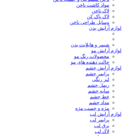
مواد کاشت ناخن
لاک ناخن
لاک پاک کن
وسایل طراحی ناخن
لوازم آرایش بدن
شیمر و هایلایت بدن
لوازم آرایش مو
محصولات رنگ مو
حالت دهنده های مو
لوازم آرایش چشم
پرایمر چشم
لنز رنگی
ریمل چشم
سایه چشم
خط چشم
مداد چشم
مژه و چسب مژه
لوازم آرایش لب
پرایمر لب
برق لب
لاک لب