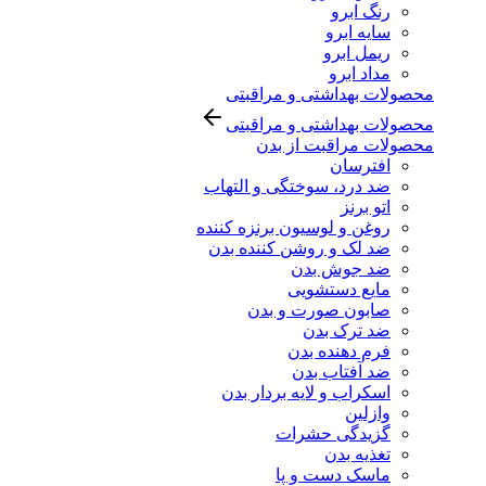
رنگ ابرو
سایه ابرو
ریمل ابرو
مداد ابرو
محصولات بهداشتی و مراقبتی
محصولات بهداشتی و مراقبتی
محصولات مراقبت از بدن
افترسان
ضد درد، سوختگی و التهاب
اتو برنز
روغن و لوسیون برنزه کننده
ضد لک و روشن کننده بدن
ضد جوش بدن
مایع دستشویی
صابون صورت و بدن
ضد ترک بدن
فرم دهنده بدن
ضد آفتاب بدن
اسکراب و لایه بردار بدن
وازلین
گزیدگی حشرات
تغذیه بدن
ماسک دست و پا