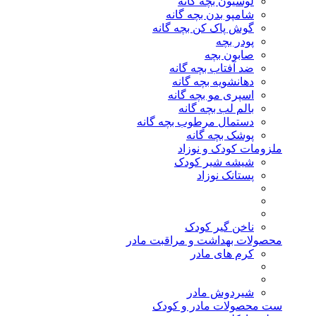
لوسیون بچه گانه
شامپو بدن بچه گانه
گوش پاک کن بچه گانه
پودر بچه
صابون بچه
ضد آفتاب بچه گانه
دهانشویه بچه گانه
اسپری مو بچه گانه
بالم لب بچه گانه
دستمال مرطوب بچه گانه
پوشک بچه گانه
ملزومات کودک و نوزاد
شیشه شیر کودک
پستانک نوزاد
ناخن گیر کودک
محصولات بهداشت و مراقبت مادر
کرم های مادر
شیردوش مادر
ست محصولات مادر و کودک