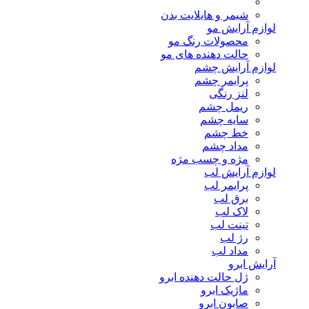
شیمر و هایلایت بدن
لوازم آرایش مو
محصولات رنگ مو
حالت دهنده های مو
لوازم آرایش چشم
پرایمر چشم
لنز رنگی
ریمل چشم
سایه چشم
خط چشم
مداد چشم
مژه و چسب مژه
لوازم آرایش لب
پرایمر لب
برق لب
لاک لب
تینت لب
رژ لب
مداد لب
آرایش ابرو
ژل حالت دهنده ابرو
ماژیک ابرو
صابون ابرو