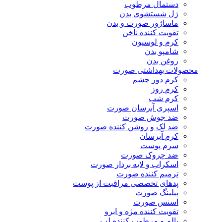
دستمال مرطوب
ژل شستشوی بدن
ماساژور صورت و بدن
تقویت کننده ناخن
کرم و لوسیون
شامپو بدن
روغن بدن
محصولات بهداشتی صورت
کرم دور چشم
کرم روز
کرم شب
اسپری آبرسان صورت
ضد جوش صورت
ضد لک و روشن کننده صورت
کرم آبرسان
سرم پوست
ضد چروک صورت
اسکراب و لایه بردار صورت
ترمیم کننده صورت
پدهای تخصصی مراقبت از پوست
پیلینگ صورت
اسنس صورت
تقویت کننده مژه و ابرو
بالم و مرطوب کننده لب