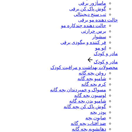
ماساژور برقی
گوش پاک کن برقی
تب سنج دیجیتالی
حالت دهنده مو برقی
حالت دهنده چندکاره مو
برس حرارتی
سشوار
فر کننده و بیگودی برقی
اتو مو
مادر و کودک
مادر و کودک
محصولات بهداشت و مراقبت کودک
روغن بچه گانه
شامپو بچه گانه
کرم بچه گانه
مسواک و خمیردندان بچه گانه
لوسیون بچه گانه
شامپو بدن بچه گانه
گوش پاک کن بچه گانه
پودر بچه
صابون بچه
ضد آفتاب بچه گانه
دهانشویه بچه گانه