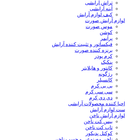
تراش آرایشی
آینه آرایشی
کیف لوازم آرایش
لوازم آرایش صورت
موس صورت
کوشن
پرایمر
فیکساتور و تثبیت کننده آرایش
برنزه کننده صورت
کرم پودر
پنکیک
کانتور و هایلایتر
رژگونه
کانسیلر
بی بی کرم
سی سی کرم
دی دی کرم
احیا کننده محصولات آرایشی
ست لوازم آرایش
لوازم آرایش ناخن
بیس کت ناخن
تاپ کت ناخن
کوکتل پدیکور
ناخن مصنوعی و چسب ناخن