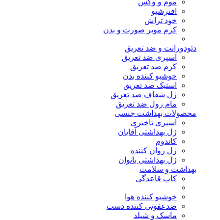
موم و وکس
افترشیو
خود تراش
کرم موبر صورت و بدن
دئودورانت و ضد تعریق
اسپری ضد تعریق
کرم ضد تعریق
خوشبو کننده بدن
استیک ضد تعریق
ژل شفاف ضد تعریق
مام رول ضد تعریق
محصولات بهداشت جنسی
اسپری تاخیری
ژل بهداشتی آقایان
کاندوم
ژل روان کننده
ژل بهداشتی بانوان
بهداشت و سلامت
کاپ قاعدگی
خوشبو کننده هوا
ضدعفونی کننده دست
ماسک و شیلد