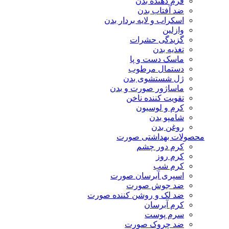
فرم دهنده بدن
ضد آفتاب بدن
اسکراب و لایه بردار بدن
وازلین
گزیدگی حشرات
تغذیه بدن
ماسک دست و پا
دستمال مرطوب
ژل شستشوی بدن
ماساژور صورت و بدن
تقویت کننده ناخن
کرم و لوسیون
شامپو بدن
روغن بدن
محصولات بهداشتی صورت
کرم دور چشم
کرم روز
کرم شب
اسپری آبرسان صورت
ضد جوش صورت
ضد لک و روشن کننده صورت
کرم آبرسان
سرم پوست
ضد چروک صورت