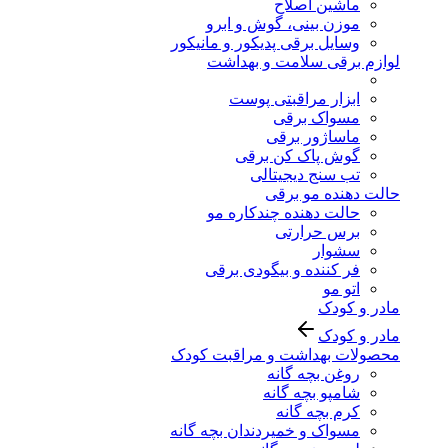
ماشین اصلاح
موزن بینی، گوش و ابرو
وسایل برقی پدیکور و مانیکور
لوازم برقی سلامت و بهداشت
ابزار مراقبتی پوست
مسواک برقی
ماساژور برقی
گوش پاک کن برقی
تب سنج دیجیتالی
حالت دهنده مو برقی
حالت دهنده چندکاره مو
برس حرارتی
سشوار
فر کننده و بیگودی برقی
اتو مو
مادر و کودک
مادر و کودک
محصولات بهداشت و مراقبت کودک
روغن بچه گانه
شامپو بچه گانه
کرم بچه گانه
مسواک و خمیردندان بچه گانه