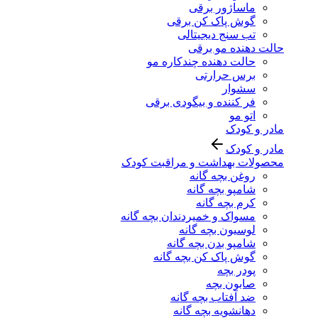
ماساژور برقی
گوش پاک کن برقی
تب سنج دیجیتالی
حالت دهنده مو برقی
حالت دهنده چندکاره مو
برس حرارتی
سشوار
فر کننده و بیگودی برقی
اتو مو
مادر و کودک
مادر و کودک
محصولات بهداشت و مراقبت کودک
روغن بچه گانه
شامپو بچه گانه
کرم بچه گانه
مسواک و خمیردندان بچه گانه
لوسیون بچه گانه
شامپو بدن بچه گانه
گوش پاک کن بچه گانه
پودر بچه
صابون بچه
ضد آفتاب بچه گانه
دهانشویه بچه گانه