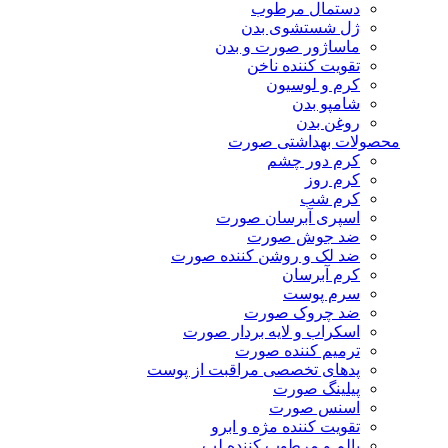
دستمال مرطوب
ژل شستشوی بدن
ماساژور صورت و بدن
تقویت کننده ناخن
کرم و لوسیون
شامپو بدن
روغن بدن
محصولات بهداشتی صورت
کرم دور چشم
کرم روز
کرم شب
اسپری آبرسان صورت
ضد جوش صورت
ضد لک و روشن کننده صورت
کرم آبرسان
سرم پوست
ضد چروک صورت
اسکراب و لایه بردار صورت
ترمیم کننده صورت
پدهای تخصصی مراقبت از پوست
پیلینگ صورت
اسنس صورت
تقویت کننده مژه و ابرو
بالم و مرطوب کننده لب