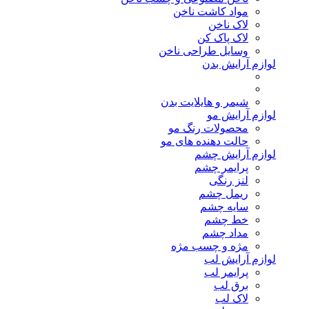
مواد کاشت ناخن
لاک ناخن
لاک پاک کن
وسایل طراحی ناخن
لوازم آرایش بدن
شیمر و هایلایت بدن
لوازم آرایش مو
محصولات رنگ مو
حالت دهنده های مو
لوازم آرایش چشم
پرایمر چشم
لنز رنگی
ریمل چشم
سایه چشم
خط چشم
مداد چشم
مژه و چسب مژه
لوازم آرایش لب
پرایمر لب
برق لب
لاک لب