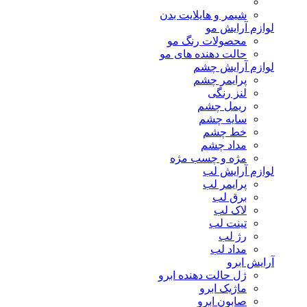
شیمر و هایلایت بدن
لوازم آرایش مو
محصولات رنگ مو
حالت دهنده های مو
لوازم آرایش چشم
پرایمر چشم
لنز رنگی
ریمل چشم
سایه چشم
خط چشم
مداد چشم
مژه و چسب مژه
لوازم آرایش لب
پرایمر لب
برق لب
لاک لب
تینت لب
رژ لب
مداد لب
آرایش ابرو
ژل حالت دهنده ابرو
ماژیک ابرو
صابون ابرو