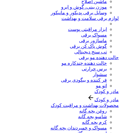
ماشین اصلاح
موزن بینی، گوش و ابرو
وسایل برقی پدیکور و مانیکور
لوازم برقی سلامت و بهداشت
ابزار مراقبتی پوست
مسواک برقی
ماساژور برقی
گوش پاک کن برقی
تب سنج دیجیتالی
حالت دهنده مو برقی
حالت دهنده چندکاره مو
برس حرارتی
سشوار
فر کننده و بیگودی برقی
اتو مو
مادر و کودک
مادر و کودک
محصولات بهداشت و مراقبت کودک
روغن بچه گانه
شامپو بچه گانه
کرم بچه گانه
مسواک و خمیردندان بچه گانه