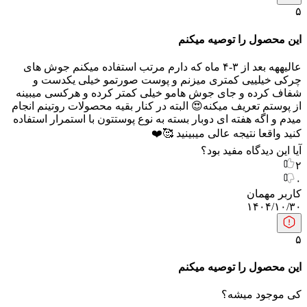
۵
این محصول را توصیه میکنم
عالیههه بعد از ۳-۴ ماه که دارم مرتب استفاده میکنم جوش های
چرکی خیلییی کمتری میزنم و پوست صورتمو خیلی یکدست و
شفاف کرده و جای جوش هامو خیلی کمتر کرده و هرکسی میبینه
از پوستم تعریف میکنه😍 البته در کنار بقیه محصولات روتینم انجام
میدم و اگه هفته ای دوبار بسته به نوع پوستتون با استمرار استفاده
کنید واقعا نتیجه عالی میبینید 🥰❤️
آیا این دیدگاه مفید بود؟
۲
۰
کاربر مهمان
۱۴۰۴/۱۰/۳۰
۵
این محصول را توصیه میکنم
کی موجود میشه؟