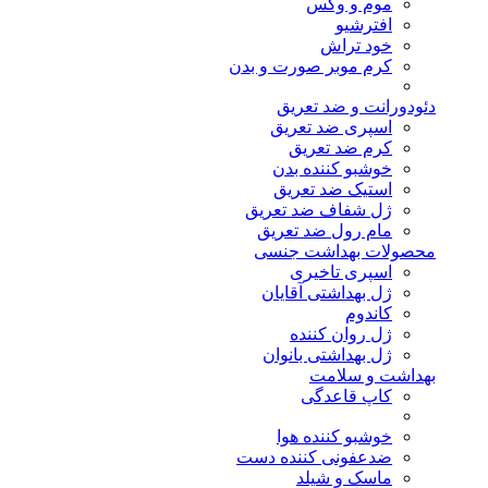
موم و وکس
افترشیو
خود تراش
کرم موبر صورت و بدن
دئودورانت و ضد تعریق
اسپری ضد تعریق
کرم ضد تعریق
خوشبو کننده بدن
استیک ضد تعریق
ژل شفاف ضد تعریق
مام رول ضد تعریق
محصولات بهداشت جنسی
اسپری تاخیری
ژل بهداشتی آقایان
کاندوم
ژل روان کننده
ژل بهداشتی بانوان
بهداشت و سلامت
کاپ قاعدگی
خوشبو کننده هوا
ضدعفونی کننده دست
ماسک و شیلد