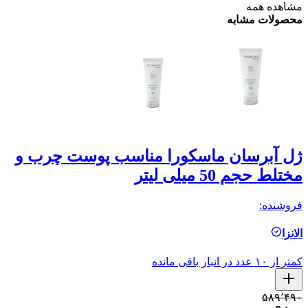
مشاهده همه
محصولات مشابه
ژل آبرسان ماسکورا مناسب پوست چرب و
م
مختلط حجم 50 میلی لیتر
و 
فروشنده:
فر
الانزا
ال
کمتر از ۱۰ عدد در انبار باقی مانده
کمتر ا
۰
۵۸۹٬۴۹۰