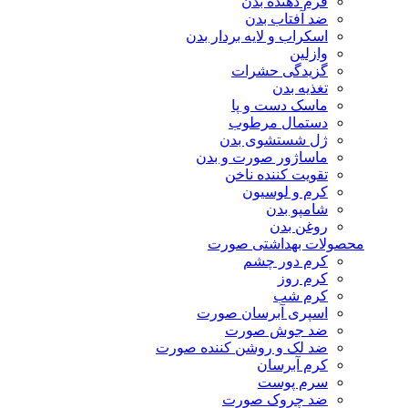
فرم دهنده بدن
ضد آفتاب بدن
اسکراب و لایه بردار بدن
وازلین
گزیدگی حشرات
تغذیه بدن
ماسک دست و پا
دستمال مرطوب
ژل شستشوی بدن
ماساژور صورت و بدن
تقویت کننده ناخن
کرم و لوسیون
شامپو بدن
روغن بدن
محصولات بهداشتی صورت
کرم دور چشم
کرم روز
کرم شب
اسپری آبرسان صورت
ضد جوش صورت
ضد لک و روشن کننده صورت
کرم آبرسان
سرم پوست
ضد چروک صورت