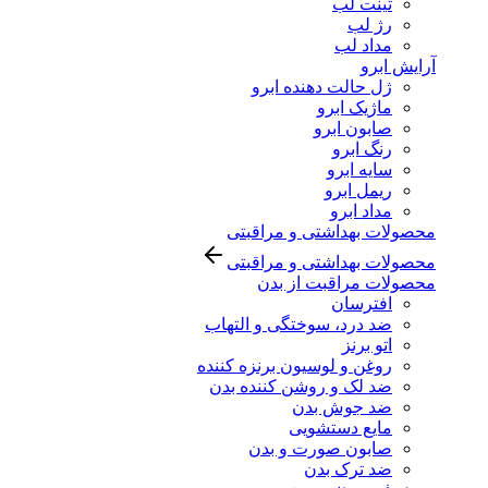
تینت لب
رژ لب
مداد لب
آرایش ابرو
ژل حالت دهنده ابرو
ماژیک ابرو
صابون ابرو
رنگ ابرو
سایه ابرو
ریمل ابرو
مداد ابرو
محصولات بهداشتی و مراقبتی
محصولات بهداشتی و مراقبتی
محصولات مراقبت از بدن
افترسان
ضد درد، سوختگی و التهاب
اتو برنز
روغن و لوسیون برنزه کننده
ضد لک و روشن کننده بدن
ضد جوش بدن
مایع دستشویی
صابون صورت و بدن
ضد ترک بدن