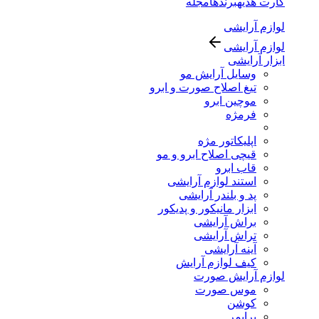
کارت هدیه
برندها
مجله
لوازم آرایشی
لوازم آرایشی
ابزار آرایشی
وسایل آرایش مو
تیغ اصلاح صورت و ابرو
موچین ابرو
فرمژه
اپلیکاتور مژه
قیچی اصلاح ابرو و مو
قاب ابرو
استند لوازم آرایشی
پد و بلندر آرایشی
ابزار مانیکور و پدیکور
براش آرایشی
تراش آرایشی
آینه آرایشی
کیف لوازم آرایش
لوازم آرایش صورت
موس صورت
کوشن
پرایمر