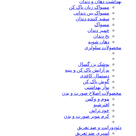
بهداشت دهان و دندان
مسواک زبان پاک کن
مسواک بین دندانی
سفید کننده دندان
مسواک
خمیر دندان
نخ دندان
دهان شویه
محصولات سلولزی
پوشک بزرگسال
پد آرایش پاک کن و پنبه
دستمال کاغذی
گوش پاک کن
نوار بهداشتی
محصولات اصلاح صورت و بدن
موم و وکس
افترشیو
خود تراش
کرم موبر صورت و بدن
دئودورانت و ضد تعریق
اسپری ضد تعریق