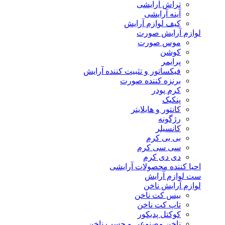
تراش آرایشی
آینه آرایشی
کیف لوازم آرایش
لوازم آرایش صورت
موس صورت
کوشن
پرایمر
فیکساتور و تثبیت کننده آرایش
برنزه کننده صورت
کرم پودر
پنکیک
کانتور و هایلایتر
رژگونه
کانسیلر
بی بی کرم
سی سی کرم
دی دی کرم
احیا کننده محصولات آرایشی
ست لوازم آرایش
لوازم آرایش ناخن
بیس کت ناخن
تاپ کت ناخن
کوکتل پدیکور
ناخن مصنوعی و چسب ناخن