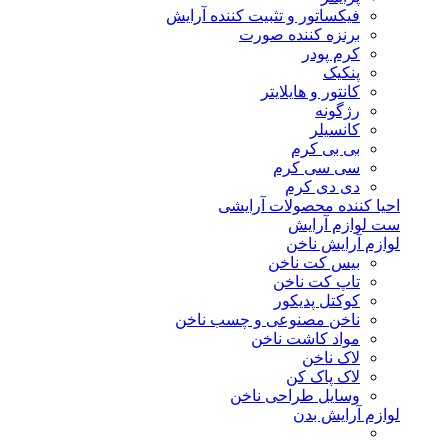
فیکساتور و تثبیت کننده آرایش
برنزه کننده صورت
کرم پودر
پنکیک
کانتور و هایلایتر
رژگونه
کانسیلر
بی بی کرم
سی سی کرم
دی دی کرم
احیا کننده محصولات آرایشی
ست لوازم آرایش
لوازم آرایش ناخن
بیس کت ناخن
تاپ کت ناخن
کوکتل پدیکور
ناخن مصنوعی و چسب ناخن
مواد کاشت ناخن
لاک ناخن
لاک پاک کن
وسایل طراحی ناخن
لوازم آرایش بدن