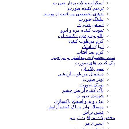
اسکراب و لایه بردار صورت
ترمیم کننده صورت
پدهای تخصصی مراقبت از پوست
پیلینگ صورت
اسنس صورت
تقویت کننده مژه و ابرو
بالم و مرطوب کننده لب
کرم مرطوب کننده
انواع ماسک
کرم ضد آفتاب
ست محصولات بهداشتی و مراقبتی
پاک کننده های صورت
شیر پاک کن
دستمال مرطوب آرایشی
تونر صورت
تونیک صورت
پاک کننده آرایش چشم
شوینده صورت
لیف و پد و اسفنج پاکسازی
میسلار واتر و پاک کننده آرایش
فیس براش
محصولات مراقبت از مو
اسپری مو
سرم و روغن مو