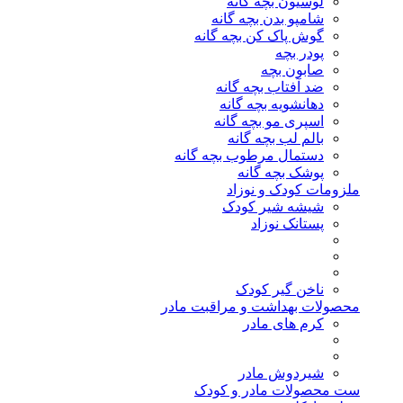
لوسیون بچه گانه
شامپو بدن بچه گانه
گوش پاک کن بچه گانه
پودر بچه
صابون بچه
ضد آفتاب بچه گانه
دهانشویه بچه گانه
اسپری مو بچه گانه
بالم لب بچه گانه
دستمال مرطوب بچه گانه
پوشک بچه گانه
ملزومات کودک و نوزاد
شیشه شیر کودک
پستانک نوزاد
ناخن گیر کودک
محصولات بهداشت و مراقبت مادر
کرم های مادر
شیردوش مادر
ست محصولات مادر و کودک