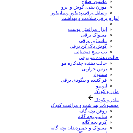
ماشین اصلاح
موزن بینی، گوش و ابرو
وسایل برقی پدیکور و مانیکور
لوازم برقی سلامت و بهداشت
ابزار مراقبتی پوست
مسواک برقی
ماساژور برقی
گوش پاک کن برقی
تب سنج دیجیتالی
حالت دهنده مو برقی
حالت دهنده چندکاره مو
برس حرارتی
سشوار
فر کننده و بیگودی برقی
اتو مو
مادر و کودک
مادر و کودک
محصولات بهداشت و مراقبت کودک
روغن بچه گانه
شامپو بچه گانه
کرم بچه گانه
مسواک و خمیردندان بچه گانه