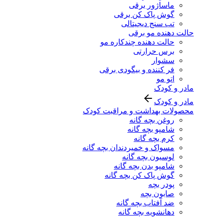
ماساژور برقی
گوش پاک کن برقی
تب سنج دیجیتالی
حالت دهنده مو برقی
حالت دهنده چندکاره مو
برس حرارتی
سشوار
فر کننده و بیگودی برقی
اتو مو
مادر و کودک
مادر و کودک
محصولات بهداشت و مراقبت کودک
روغن بچه گانه
شامپو بچه گانه
کرم بچه گانه
مسواک و خمیردندان بچه گانه
لوسیون بچه گانه
شامپو بدن بچه گانه
گوش پاک کن بچه گانه
پودر بچه
صابون بچه
ضد آفتاب بچه گانه
دهانشویه بچه گانه