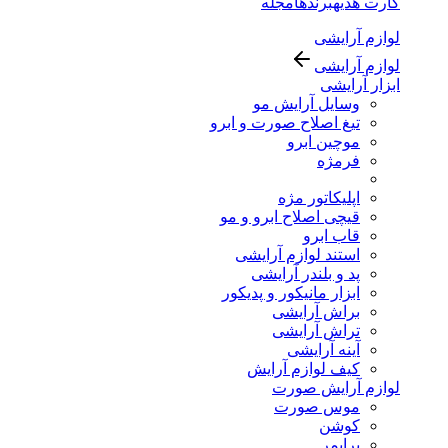
کارت هدیه
برندها
مجله
لوازم آرایشی
لوازم آرایشی
ابزار آرایشی
وسایل آرایش مو
تیغ اصلاح صورت و ابرو
موچین ابرو
فرمژه
اپلیکاتور مژه
قیچی اصلاح ابرو و مو
قاب ابرو
استند لوازم آرایشی
پد و بلندر آرایشی
ابزار مانیکور و پدیکور
براش آرایشی
تراش آرایشی
آینه آرایشی
کیف لوازم آرایش
لوازم آرایش صورت
موس صورت
کوشن
پرایمر