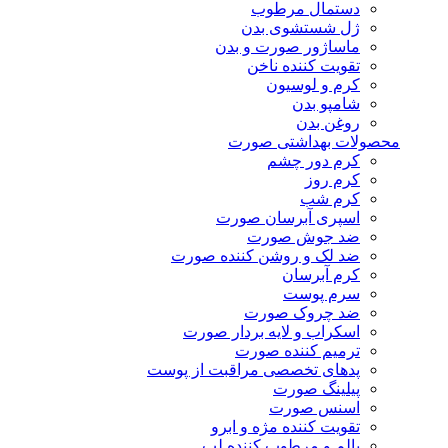
دستمال مرطوب
ژل شستشوی بدن
ماساژور صورت و بدن
تقویت کننده ناخن
کرم و لوسیون
شامپو بدن
روغن بدن
محصولات بهداشتی صورت
کرم دور چشم
کرم روز
کرم شب
اسپری آبرسان صورت
ضد جوش صورت
ضد لک و روشن کننده صورت
کرم آبرسان
سرم پوست
ضد چروک صورت
اسکراب و لایه بردار صورت
ترمیم کننده صورت
پدهای تخصصی مراقبت از پوست
پیلینگ صورت
اسنس صورت
تقویت کننده مژه و ابرو
بالم و مرطوب کننده لب