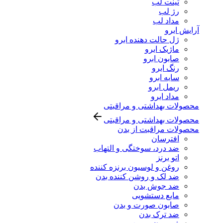
تینت لب
رژ لب
مداد لب
آرایش ابرو
ژل حالت دهنده ابرو
ماژیک ابرو
صابون ابرو
رنگ ابرو
سایه ابرو
ریمل ابرو
مداد ابرو
محصولات بهداشتی و مراقبتی
محصولات بهداشتی و مراقبتی
محصولات مراقبت از بدن
افترسان
ضد درد، سوختگی و التهاب
اتو برنز
روغن و لوسیون برنزه کننده
ضد لک و روشن کننده بدن
ضد جوش بدن
مایع دستشویی
صابون صورت و بدن
ضد ترک بدن