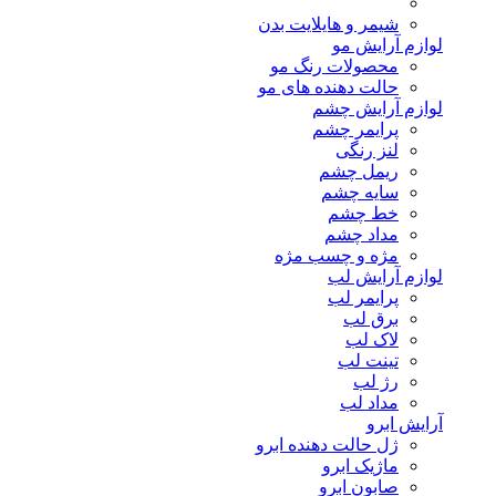
شیمر و هایلایت بدن
لوازم آرایش مو
محصولات رنگ مو
حالت دهنده های مو
لوازم آرایش چشم
پرایمر چشم
لنز رنگی
ریمل چشم
سایه چشم
خط چشم
مداد چشم
مژه و چسب مژه
لوازم آرایش لب
پرایمر لب
برق لب
لاک لب
تینت لب
رژ لب
مداد لب
آرایش ابرو
ژل حالت دهنده ابرو
ماژیک ابرو
صابون ابرو