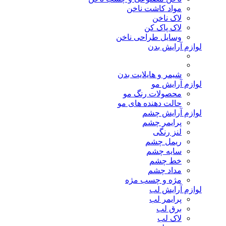
مواد کاشت ناخن
لاک ناخن
لاک پاک کن
وسایل طراحی ناخن
لوازم آرایش بدن
شیمر و هایلایت بدن
لوازم آرایش مو
محصولات رنگ مو
حالت دهنده های مو
لوازم آرایش چشم
پرایمر چشم
لنز رنگی
ریمل چشم
سایه چشم
خط چشم
مداد چشم
مژه و چسب مژه
لوازم آرایش لب
پرایمر لب
برق لب
لاک لب