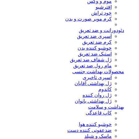
موم و وکس
افترشیو
خود تراش
کرم موبر صورت و بدن
دئودورانت و ضد تعریق
اسپری ضد تعریق
کرم ضد تعریق
خوشبو کننده بدن
استیک ضد تعریق
ژل شفاف ضد تعریق
مام رول ضد تعریق
محصولات بهداشت جنسی
اسپری تاخیری
ژل بهداشتی آقایان
کاندوم
ژل روان کننده
ژل بهداشتی بانوان
بهداشت و سلامت
کاپ قاعدگی
خوشبو کننده هوا
ضدعفونی کننده دست
ماسک و شیلد