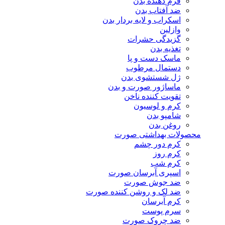
فرم دهنده بدن
ضد آفتاب بدن
اسکراب و لایه بردار بدن
وازلین
گزیدگی حشرات
تغذیه بدن
ماسک دست و پا
دستمال مرطوب
ژل شستشوی بدن
ماساژور صورت و بدن
تقویت کننده ناخن
کرم و لوسیون
شامپو بدن
روغن بدن
محصولات بهداشتی صورت
کرم دور چشم
کرم روز
کرم شب
اسپری آبرسان صورت
ضد جوش صورت
ضد لک و روشن کننده صورت
کرم آبرسان
سرم پوست
ضد چروک صورت