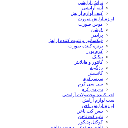
تراش آرایشی
آینه آرایشی
کیف لوازم آرایش
لوازم آرایش صورت
موس صورت
کوشن
پرایمر
فیکساتور و تثبیت کننده آرایش
برنزه کننده صورت
کرم پودر
پنکیک
کانتور و هایلایتر
رژگونه
کانسیلر
بی بی کرم
سی سی کرم
دی دی کرم
احیا کننده محصولات آرایشی
ست لوازم آرایش
لوازم آرایش ناخن
بیس کت ناخن
تاپ کت ناخن
کوکتل پدیکور
ناخن مصنوعی و چسب ناخن