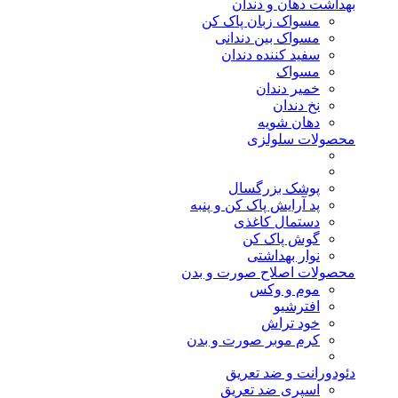
بهداشت دهان و دندان
مسواک زبان پاک کن
مسواک بین دندانی
سفید کننده دندان
مسواک
خمیر دندان
نخ دندان
دهان شویه
محصولات سلولزی
پوشک بزرگسال
پد آرایش پاک کن و پنبه
دستمال کاغذی
گوش پاک کن
نوار بهداشتی
محصولات اصلاح صورت و بدن
موم و وکس
افترشیو
خود تراش
کرم موبر صورت و بدن
دئودورانت و ضد تعریق
اسپری ضد تعریق