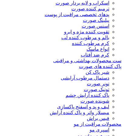
اسکراب و لایه بردار صورت
ترمیم کننده صورت
پدهای تخصصی مراقبت از پوست
پیلینگ صورت
اسنس صورت
تقویت کننده مژه و ابرو
بالم و مرطوب کننده لب
کرم مرطوب کننده
انواع ماسک
کرم ضد آفتاب
ست محصولات بهداشتی و مراقبتی
پاک کننده های صورت
شیر پاک کن
دستمال مرطوب آرایشی
تونر صورت
تونیک صورت
پاک کننده آرایش چشم
شوینده صورت
لیف و پد و اسفنج پاکسازی
میسلار واتر و پاک کننده آرایش
فیس براش
محصولات مراقبت از مو
اسپری مو
سرم و روغن مو