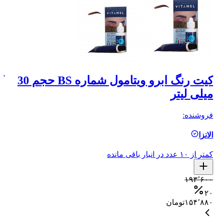
کیت رنگ ابرو ویتامول شماره BS حجم 30
میلی لیتر
م
فروشنده:
فر
الانزا
ال
کمتر از ۱۰ عدد در انبار باقی مانده
کمتر ا
۰
۱۹۳٬۶۰۰
۰
۲۰
۱۵۴٬۸۸۰
تومان
۰