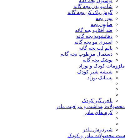
لوسیون بچه گانه
شامپو بدن بچه گانه
گوش پاک کن بچه گانه
پودر بچه
صابون بچه
ضد آفتاب بچه گانه
دهانشویه بچه گانه
اسپری مو بچه گانه
بالم لب بچه گانه
دستمال مرطوب بچه گانه
پوشک بچه گانه
ملزومات کودک و نوزاد
شیشه شیر کودک
پستانک نوزاد
ناخن گیر کودک
محصولات بهداشت و مراقبت مادر
کرم های مادر
شیردوش مادر
ست محصولات مادر و کودک