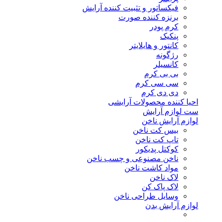
فیکساتور و تثبیت کننده آرایش
برنزه کننده صورت
کرم پودر
پنکیک
کانتور و هایلایتر
رژگونه
کانسیلر
بی بی کرم
سی سی کرم
دی دی کرم
احیا کننده محصولات آرایشی
ست لوازم آرایش
لوازم آرایش ناخن
بیس کت ناخن
تاپ کت ناخن
کوکتل پدیکور
ناخن مصنوعی و چسب ناخن
مواد کاشت ناخن
لاک ناخن
لاک پاک کن
وسایل طراحی ناخن
لوازم آرایش بدن