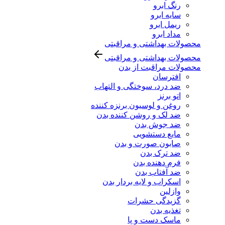
رنگ ابرو
سایه ابرو
ریمل ابرو
مداد ابرو
محصولات بهداشتی و مراقبتی
محصولات بهداشتی و مراقبتی
محصولات مراقبت از بدن
افترسان
ضد درد، سوختگی و التهاب
اتو برنز
روغن و لوسیون برنزه کننده
ضد لک و روشن کننده بدن
ضد جوش بدن
مایع دستشویی
صابون صورت و بدن
ضد ترک بدن
فرم دهنده بدن
ضد آفتاب بدن
اسکراب و لایه بردار بدن
وازلین
گزیدگی حشرات
تغذیه بدن
ماسک دست و پا