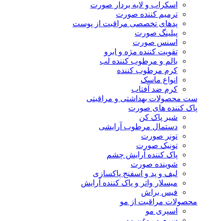
اسکراب و لایه بردار صورت
ترمیم کننده صورت
پدهای تخصصی مراقبت از پوست
پیلینگ صورت
اسنس صورت
تقویت کننده مژه و ابرو
بالم و مرطوب کننده لب
کرم مرطوب کننده
انواع ماسک
کرم ضد آفتاب
ست محصولات بهداشتی و مراقبتی
پاک کننده های صورت
شیر پاک کن
دستمال مرطوب آرایشی
تونر صورت
تونیک صورت
پاک کننده آرایش چشم
شوینده صورت
لیف و پد و اسفنج پاکسازی
میسلار واتر و پاک کننده آرایش
فیس براش
محصولات مراقبت از مو
اسپری مو
سرم و روغن مو