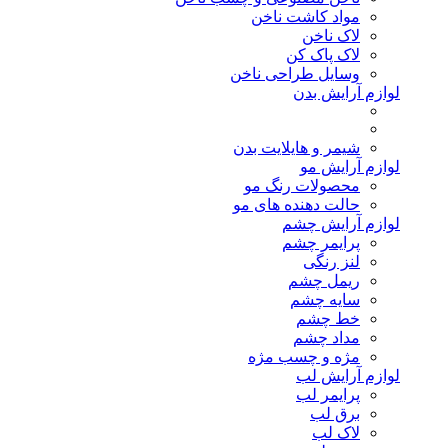
مواد کاشت ناخن
لاک ناخن
لاک پاک کن
وسایل طراحی ناخن
لوازم آرایش بدن
شیمر و هایلایت بدن
لوازم آرایش مو
محصولات رنگ مو
حالت دهنده های مو
لوازم آرایش چشم
پرایمر چشم
لنز رنگی
ریمل چشم
سایه چشم
خط چشم
مداد چشم
مژه و چسب مژه
لوازم آرایش لب
پرایمر لب
برق لب
لاک لب