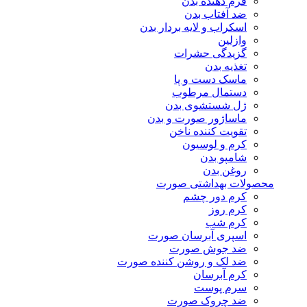
فرم دهنده بدن
ضد آفتاب بدن
اسکراب و لایه بردار بدن
وازلین
گزیدگی حشرات
تغذیه بدن
ماسک دست و پا
دستمال مرطوب
ژل شستشوی بدن
ماساژور صورت و بدن
تقویت کننده ناخن
کرم و لوسیون
شامپو بدن
روغن بدن
محصولات بهداشتی صورت
کرم دور چشم
کرم روز
کرم شب
اسپری آبرسان صورت
ضد جوش صورت
ضد لک و روشن کننده صورت
کرم آبرسان
سرم پوست
ضد چروک صورت