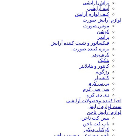
تراش آرایشی
آینه آرایشی
کیف لوازم آرایش
لوازم آرایش صورت
موس صورت
کوشن
پرایمر
فیکساتور و تثبیت کننده آرایش
برنزه کننده صورت
کرم پودر
پنکیک
کانتور و هایلایتر
رژگونه
کانسیلر
بی بی کرم
سی سی کرم
دی دی کرم
احیا کننده محصولات آرایشی
ست لوازم آرایش
لوازم آرایش ناخن
بیس کت ناخن
تاپ کت ناخن
کوکتل پدیکور
ناخن مصنوعی و چسب ناخن