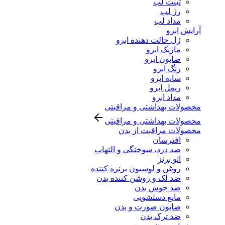
تینت لب
رژ لب
مداد لب
آرایش ابرو
ژل حالت دهنده ابرو
ماژیک ابرو
صابون ابرو
رنگ ابرو
سایه ابرو
ریمل ابرو
مداد ابرو
محصولات بهداشتی و مراقبتی
محصولات بهداشتی و مراقبتی
محصولات مراقبت از بدن
افترسان
ضد درد، سوختگی و التهاب
اتو برنز
روغن و لوسیون برنزه کننده
ضد لک و روشن کننده بدن
ضد جوش بدن
مایع دستشویی
صابون صورت و بدن
ضد ترک بدن