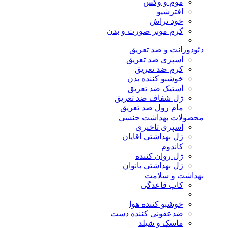
موم و وکس
افترشیو
خود تراش
کرم موبر صورت و بدن
دئودورانت و ضد تعریق
اسپری ضد تعریق
کرم ضد تعریق
خوشبو کننده بدن
استیک ضد تعریق
ژل شفاف ضد تعریق
مام رول ضد تعریق
محصولات بهداشت جنسی
اسپری تاخیری
ژل بهداشتی آقایان
کاندوم
ژل روان کننده
ژل بهداشتی بانوان
بهداشت و سلامت
کاپ قاعدگی
خوشبو کننده هوا
ضدعفونی کننده دست
ماسک و شیلد