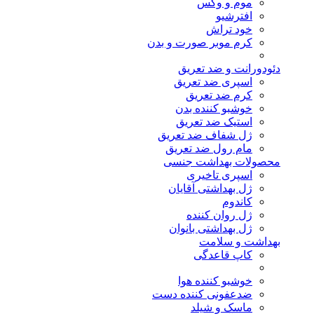
موم و وکس
افترشیو
خود تراش
کرم موبر صورت و بدن
دئودورانت و ضد تعریق
اسپری ضد تعریق
کرم ضد تعریق
خوشبو کننده بدن
استیک ضد تعریق
ژل شفاف ضد تعریق
مام رول ضد تعریق
محصولات بهداشت جنسی
اسپری تاخیری
ژل بهداشتی آقایان
کاندوم
ژل روان کننده
ژل بهداشتی بانوان
بهداشت و سلامت
کاپ قاعدگی
خوشبو کننده هوا
ضدعفونی کننده دست
ماسک و شیلد