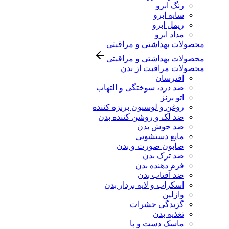
رنگ ابرو
سایه ابرو
ریمل ابرو
مداد ابرو
محصولات بهداشتی و مراقبتی
محصولات بهداشتی و مراقبتی
محصولات مراقبت از بدن
افترسان
ضد درد، سوختگی و التهاب
اتو برنز
روغن و لوسیون برنزه کننده
ضد لک و روشن کننده بدن
ضد جوش بدن
مایع دستشویی
صابون صورت و بدن
ضد ترک بدن
فرم دهنده بدن
ضد آفتاب بدن
اسکراب و لایه بردار بدن
وازلین
گزیدگی حشرات
تغذیه بدن
ماسک دست و پا