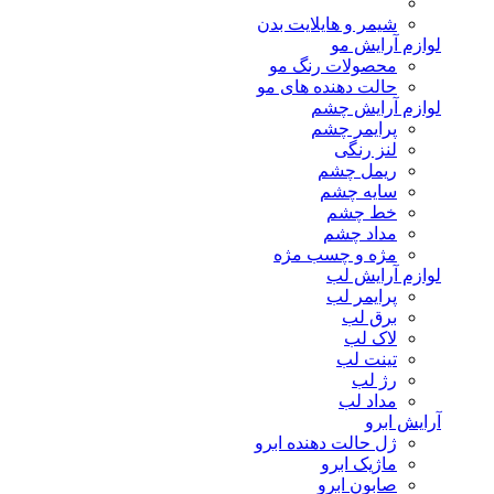
شیمر و هایلایت بدن
لوازم آرایش مو
محصولات رنگ مو
حالت دهنده های مو
لوازم آرایش چشم
پرایمر چشم
لنز رنگی
ریمل چشم
سایه چشم
خط چشم
مداد چشم
مژه و چسب مژه
لوازم آرایش لب
پرایمر لب
برق لب
لاک لب
تینت لب
رژ لب
مداد لب
آرایش ابرو
ژل حالت دهنده ابرو
ماژیک ابرو
صابون ابرو