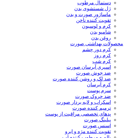
دستمال مرطوب
ژل شستشوی بدن
ماساژور صورت و بدن
تقویت کننده ناخن
کرم و لوسیون
شامپو بدن
روغن بدن
محصولات بهداشتی صورت
کرم دور چشم
کرم روز
کرم شب
اسپری آبرسان صورت
ضد جوش صورت
ضد لک و روشن کننده صورت
کرم آبرسان
سرم پوست
ضد چروک صورت
اسکراب و لایه بردار صورت
ترمیم کننده صورت
پدهای تخصصی مراقبت از پوست
پیلینگ صورت
اسنس صورت
تقویت کننده مژه و ابرو
بالم و مرطوب کننده لب