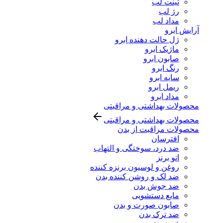
تینت لب
رژ لب
مداد لب
آرایش ابرو
ژل حالت دهنده ابرو
ماژیک ابرو
صابون ابرو
رنگ ابرو
سایه ابرو
ریمل ابرو
مداد ابرو
محصولات بهداشتی و مراقبتی
محصولات بهداشتی و مراقبتی
محصولات مراقبت از بدن
افترسان
ضد درد، سوختگی و التهاب
اتو برنز
روغن و لوسیون برنزه کننده
ضد لک و روشن کننده بدن
ضد جوش بدن
مایع دستشویی
صابون صورت و بدن
ضد ترک بدن