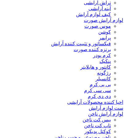
تراش آرایشی
آینه آرایشی
کیف لوازم آرایش
لوازم آرایش صورت
موس صورت
کوشن
پرایمر
فیکساتور و تثبیت کننده آرایش
برنزه کننده صورت
کرم پودر
پنکیک
کانتور و هایلایتر
رژگونه
کانسیلر
بی بی کرم
سی سی کرم
دی دی کرم
احیا کننده محصولات آرایشی
ست لوازم آرایش
لوازم آرایش ناخن
بیس کت ناخن
تاپ کت ناخن
کوکتل پدیکور
ناخن مصنوعی و چسب ناخن