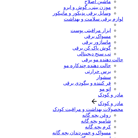
ماشین اصلاح
موزن بینی، گوش و ابرو
وسایل برقی پدیکور و مانیکور
لوازم برقی سلامت و بهداشت
ابزار مراقبتی پوست
مسواک برقی
ماساژور برقی
گوش پاک کن برقی
تب سنج دیجیتالی
حالت دهنده مو برقی
حالت دهنده چندکاره مو
برس حرارتی
سشوار
فر کننده و بیگودی برقی
اتو مو
مادر و کودک
مادر و کودک
محصولات بهداشت و مراقبت کودک
روغن بچه گانه
شامپو بچه گانه
کرم بچه گانه
مسواک و خمیردندان بچه گانه