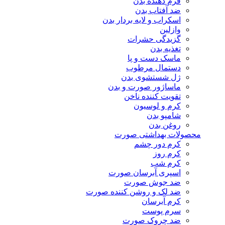
فرم دهنده بدن
ضد آفتاب بدن
اسکراب و لایه بردار بدن
وازلین
گزیدگی حشرات
تغذیه بدن
ماسک دست و پا
دستمال مرطوب
ژل شستشوی بدن
ماساژور صورت و بدن
تقویت کننده ناخن
کرم و لوسیون
شامپو بدن
روغن بدن
محصولات بهداشتی صورت
کرم دور چشم
کرم روز
کرم شب
اسپری آبرسان صورت
ضد جوش صورت
ضد لک و روشن کننده صورت
کرم آبرسان
سرم پوست
ضد چروک صورت