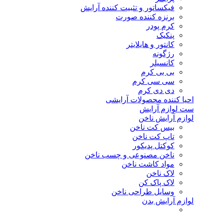
فیکساتور و تثبیت کننده آرایش
برنزه کننده صورت
کرم پودر
پنکیک
کانتور و هایلایتر
رژگونه
کانسیلر
بی بی کرم
سی سی کرم
دی دی کرم
احیا کننده محصولات آرایشی
ست لوازم آرایش
لوازم آرایش ناخن
بیس کت ناخن
تاپ کت ناخن
کوکتل پدیکور
ناخن مصنوعی و چسب ناخن
مواد کاشت ناخن
لاک ناخن
لاک پاک کن
وسایل طراحی ناخن
لوازم آرایش بدن