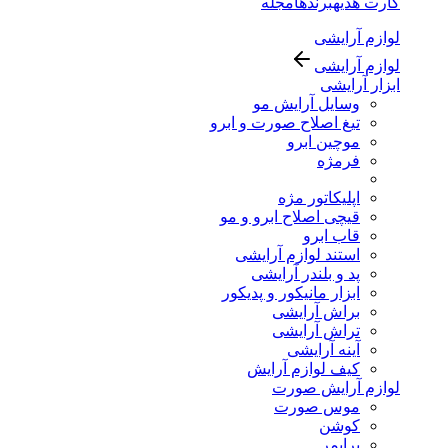
کارت هدیه
برندها
مجله
لوازم آرایشی
لوازم آرایشی
ابزار آرایشی
وسایل آرایش مو
تیغ اصلاح صورت و ابرو
موچین ابرو
فرمژه
اپلیکاتور مژه
قیچی اصلاح ابرو و مو
قاب ابرو
استند لوازم آرایشی
پد و بلندر آرایشی
ابزار مانیکور و پدیکور
براش آرایشی
تراش آرایشی
آینه آرایشی
کیف لوازم آرایش
لوازم آرایش صورت
موس صورت
کوشن
پرایمر