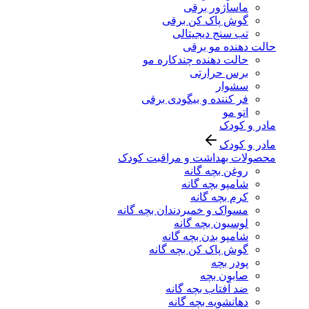
ماساژور برقی
گوش پاک کن برقی
تب سنج دیجیتالی
حالت دهنده مو برقی
حالت دهنده چندکاره مو
برس حرارتی
سشوار
فر کننده و بیگودی برقی
اتو مو
مادر و کودک
مادر و کودک
محصولات بهداشت و مراقبت کودک
روغن بچه گانه
شامپو بچه گانه
کرم بچه گانه
مسواک و خمیردندان بچه گانه
لوسیون بچه گانه
شامپو بدن بچه گانه
گوش پاک کن بچه گانه
پودر بچه
صابون بچه
ضد آفتاب بچه گانه
دهانشویه بچه گانه