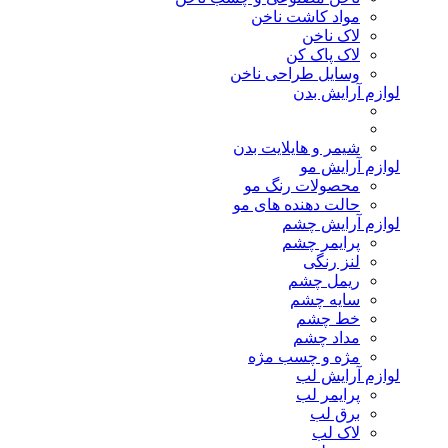
مواد کاشت ناخن
لاک ناخن
لاک پاک کن
وسایل طراحی ناخن
لوازم آرایش بدن
شیمر و هایلایت بدن
لوازم آرایش مو
محصولات رنگ مو
حالت دهنده های مو
لوازم آرایش چشم
پرایمر چشم
لنز رنگی
ریمل چشم
سایه چشم
خط چشم
مداد چشم
مژه و چسب مژه
لوازم آرایش لب
پرایمر لب
برق لب
لاک لب