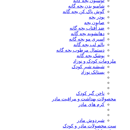
لوسیون بچه گانه
شامپو بدن بچه گانه
گوش پاک کن بچه گانه
پودر بچه
صابون بچه
ضد آفتاب بچه گانه
دهانشویه بچه گانه
اسپری مو بچه گانه
بالم لب بچه گانه
دستمال مرطوب بچه گانه
پوشک بچه گانه
ملزومات کودک و نوزاد
شیشه شیر کودک
پستانک نوزاد
ناخن گیر کودک
محصولات بهداشت و مراقبت مادر
کرم های مادر
شیردوش مادر
ست محصولات مادر و کودک