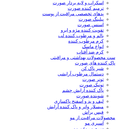
اسکراب و لایه بردار صورت
ترمیم کننده صورت
پدهای تخصصی مراقبت از پوست
پیلینگ صورت
اسنس صورت
تقویت کننده مژه و ابرو
بالم و مرطوب کننده لب
کرم مرطوب کننده
انواع ماسک
کرم ضد آفتاب
ست محصولات بهداشتی و مراقبتی
پاک کننده های صورت
شیر پاک کن
دستمال مرطوب آرایشی
تونر صورت
تونیک صورت
پاک کننده آرایش چشم
شوینده صورت
لیف و پد و اسفنج پاکسازی
میسلار واتر و پاک کننده آرایش
فیس براش
محصولات مراقبت از مو
اسپری مو
سرم و روغن مو