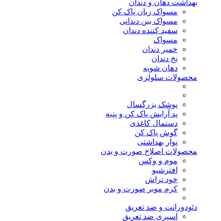
بهداشت دهان و دندان
مسواک زبان پاک کن
مسواک بین دندانی
سفید کننده دندان
مسواک
خمیر دندان
نخ دندان
دهان شویه
محصولات سلولزی
پوشک بزرگسال
پد آرایش پاک کن و پنبه
دستمال کاغذی
گوش پاک کن
نوار بهداشتی
محصولات اصلاح صورت و بدن
موم و وکس
افترشیو
خود تراش
کرم موبر صورت و بدن
دئودورانت و ضد تعریق
اسپری ضد تعریق