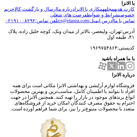
با الانزا
کارت هدیه
مجله
همکاری با الانزا
درباره ما
ارسال و بازگشت کالا
حریم
خصوصی
شرایط و ضوابط
فرصت های شغلی
تماس با ما
آدرس ایمیل:cs@elanza.com
تلفن تماس:۰۲۱۹۱۰۰۸۲۹۲
آدرس:تهران، ولیعصر، بالاتر از میدان ونک، کوچه خلیل زاده، پلاک
۴۱، طبقه اول
کدپستی:۱۹۶۹۷۵۴۸۶۴
با ما همراه باشید
درباره الانزا
فروشگاه لوازم آرایشی و بهداشتی الانزا مکانی است برای همه
افراد تا بتوانند با اطمینان کامل، مناسب‌ترین و بهترین محصولات
انواع برندهای موجود در بازار را تهیه کنند. همچنین الانزا در جهت
احترام به حقوق مصرف کنندگان امکان خرید از فروشگاه‌های
متعدد با محصولات متنوع‌تر را نیز، برای شما فراهم آورده است.