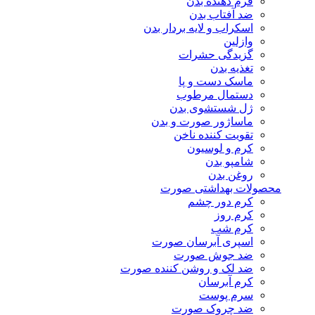
فرم دهنده بدن
ضد آفتاب بدن
اسکراب و لایه بردار بدن
وازلین
گزیدگی حشرات
تغذیه بدن
ماسک دست و پا
دستمال مرطوب
ژل شستشوی بدن
ماساژور صورت و بدن
تقویت کننده ناخن
کرم و لوسیون
شامپو بدن
روغن بدن
محصولات بهداشتی صورت
کرم دور چشم
کرم روز
کرم شب
اسپری آبرسان صورت
ضد جوش صورت
ضد لک و روشن کننده صورت
کرم آبرسان
سرم پوست
ضد چروک صورت