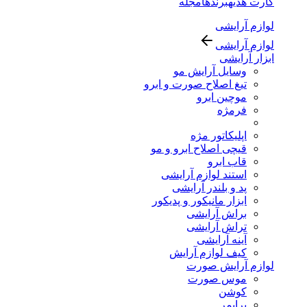
کارت هدیه
برندها
مجله
لوازم آرایشی
لوازم آرایشی
ابزار آرایشی
وسایل آرایش مو
تیغ اصلاح صورت و ابرو
موچین ابرو
فرمژه
اپلیکاتور مژه
قیچی اصلاح ابرو و مو
قاب ابرو
استند لوازم آرایشی
پد و بلندر آرایشی
ابزار مانیکور و پدیکور
براش آرایشی
تراش آرایشی
آینه آرایشی
کیف لوازم آرایش
لوازم آرایش صورت
موس صورت
کوشن
پرایمر