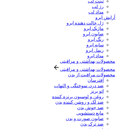
تینت لب
رژ لب
مداد لب
آرایش ابرو
ژل حالت دهنده ابرو
ماژیک ابرو
صابون ابرو
رنگ ابرو
سایه ابرو
ریمل ابرو
مداد ابرو
محصولات بهداشتی و مراقبتی
محصولات بهداشتی و مراقبتی
محصولات مراقبت از بدن
افترسان
ضد درد، سوختگی و التهاب
اتو برنز
روغن و لوسیون برنزه کننده
ضد لک و روشن کننده بدن
ضد جوش بدن
مایع دستشویی
صابون صورت و بدن
ضد ترک بدن