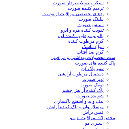
اسکراب و لایه بردار صورت
ترمیم کننده صورت
پدهای تخصصی مراقبت از پوست
پیلینگ صورت
اسنس صورت
تقویت کننده مژه و ابرو
بالم و مرطوب کننده لب
کرم مرطوب کننده
انواع ماسک
کرم ضد آفتاب
ست محصولات بهداشتی و مراقبتی
پاک کننده های صورت
شیر پاک کن
دستمال مرطوب آرایشی
تونر صورت
تونیک صورت
پاک کننده آرایش چشم
شوینده صورت
لیف و پد و اسفنج پاکسازی
میسلار واتر و پاک کننده آرایش
فیس براش
محصولات مراقبت از مو
اسپری مو
سرم و روغن مو