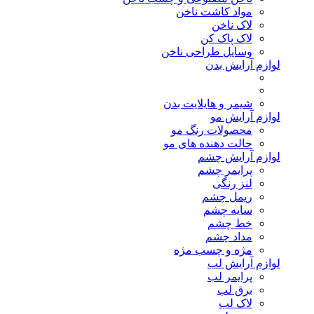
مواد کاشت ناخن
لاک ناخن
لاک پاک کن
وسایل طراحی ناخن
لوازم آرایش بدن
شیمر و هایلایت بدن
لوازم آرایش مو
محصولات رنگ مو
حالت دهنده های مو
لوازم آرایش چشم
پرایمر چشم
لنز رنگی
ریمل چشم
سایه چشم
خط چشم
مداد چشم
مژه و چسب مژه
لوازم آرایش لب
پرایمر لب
برق لب
لاک لب