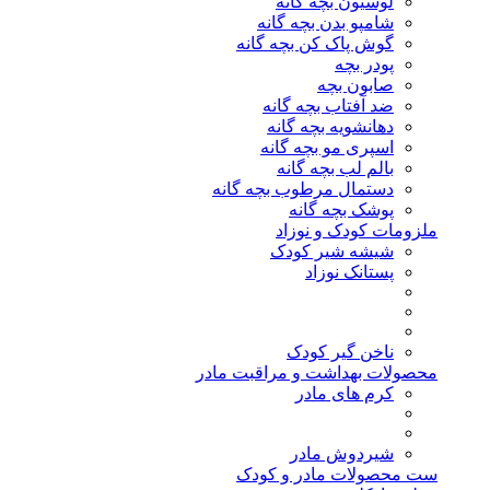
لوسیون بچه گانه
شامپو بدن بچه گانه
گوش پاک کن بچه گانه
پودر بچه
صابون بچه
ضد آفتاب بچه گانه
دهانشویه بچه گانه
اسپری مو بچه گانه
بالم لب بچه گانه
دستمال مرطوب بچه گانه
پوشک بچه گانه
ملزومات کودک و نوزاد
شیشه شیر کودک
پستانک نوزاد
ناخن گیر کودک
محصولات بهداشت و مراقبت مادر
کرم های مادر
شیردوش مادر
ست محصولات مادر و کودک