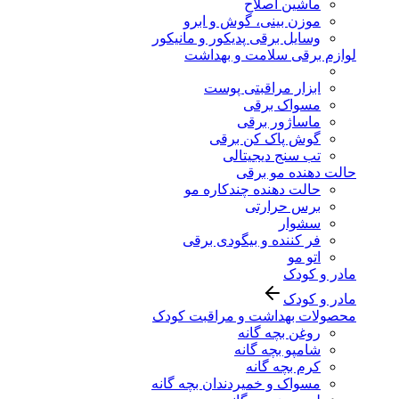
ماشین اصلاح
موزن بینی، گوش و ابرو
وسایل برقی پدیکور و مانیکور
لوازم برقی سلامت و بهداشت
ابزار مراقبتی پوست
مسواک برقی
ماساژور برقی
گوش پاک کن برقی
تب سنج دیجیتالی
حالت دهنده مو برقی
حالت دهنده چندکاره مو
برس حرارتی
سشوار
فر کننده و بیگودی برقی
اتو مو
مادر و کودک
مادر و کودک
محصولات بهداشت و مراقبت کودک
روغن بچه گانه
شامپو بچه گانه
کرم بچه گانه
مسواک و خمیردندان بچه گانه