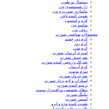
دستمال مرطوب
ژل شستشوی بدن
ماساژور صورت و بدن
تقویت کننده ناخن
کرم و لوسیون
شامپو بدن
روغن بدن
محصولات بهداشتی صورت
کرم دور چشم
کرم روز
کرم شب
اسپری آبرسان صورت
ضد جوش صورت
ضد لک و روشن کننده صورت
کرم آبرسان
سرم پوست
ضد چروک صورت
اسکراب و لایه بردار صورت
ترمیم کننده صورت
پدهای تخصصی مراقبت از پوست
پیلینگ صورت
اسنس صورت
تقویت کننده مژه و ابرو
بالم و مرطوب کننده لب