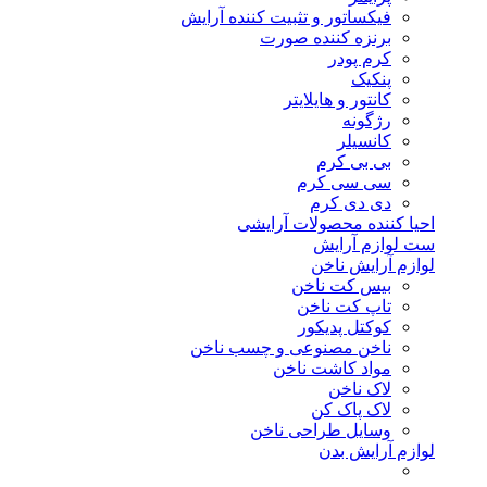
فیکساتور و تثبیت کننده آرایش
برنزه کننده صورت
کرم پودر
پنکیک
کانتور و هایلایتر
رژگونه
کانسیلر
بی بی کرم
سی سی کرم
دی دی کرم
احیا کننده محصولات آرایشی
ست لوازم آرایش
لوازم آرایش ناخن
بیس کت ناخن
تاپ کت ناخن
کوکتل پدیکور
ناخن مصنوعی و چسب ناخن
مواد کاشت ناخن
لاک ناخن
لاک پاک کن
وسایل طراحی ناخن
لوازم آرایش بدن