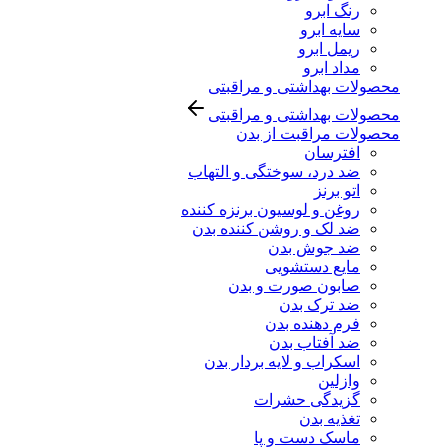
رنگ ابرو
سایه ابرو
ریمل ابرو
مداد ابرو
محصولات بهداشتی و مراقبتی
محصولات بهداشتی و مراقبتی
محصولات مراقبت از بدن
افترسان
ضد درد، سوختگی و التهاب
اتو برنز
روغن و لوسیون برنزه کننده
ضد لک و روشن کننده بدن
ضد جوش بدن
مایع دستشویی
صابون صورت و بدن
ضد ترک بدن
فرم دهنده بدن
ضد آفتاب بدن
اسکراب و لایه بردار بدن
وازلین
گزیدگی حشرات
تغذیه بدن
ماسک دست و پا