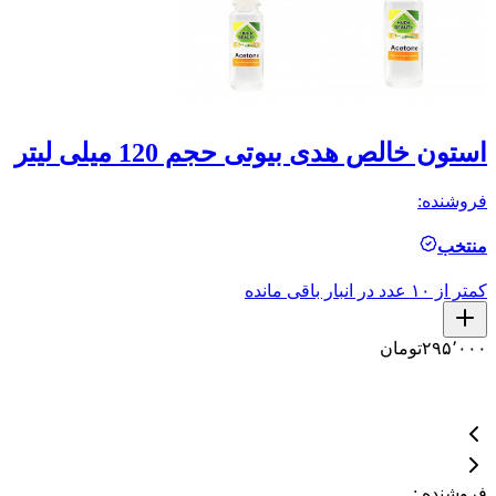
استون خالص هدی بیوتی حجم 120 میلی لیتر
ل
فروشنده:
فر
منتخب
ال
کمتر از ۱۰ عدد در انبار باقی مانده
۲۹۵٬۰۰۰
تومان
۱
۵
۴
فروشنده
: