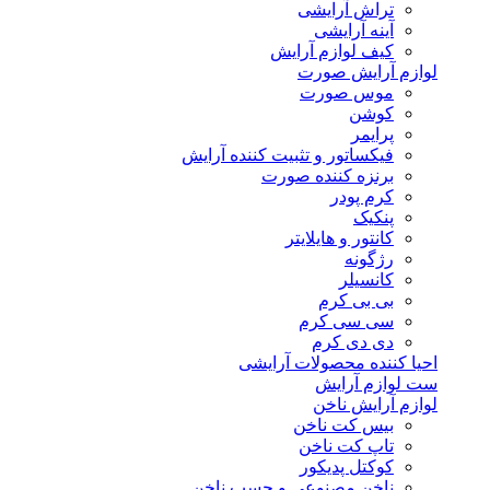
تراش آرایشی
آینه آرایشی
کیف لوازم آرایش
لوازم آرایش صورت
موس صورت
کوشن
پرایمر
فیکساتور و تثبیت کننده آرایش
برنزه کننده صورت
کرم پودر
پنکیک
کانتور و هایلایتر
رژگونه
کانسیلر
بی بی کرم
سی سی کرم
دی دی کرم
احیا کننده محصولات آرایشی
ست لوازم آرایش
لوازم آرایش ناخن
بیس کت ناخن
تاپ کت ناخن
کوکتل پدیکور
ناخن مصنوعی و چسب ناخن