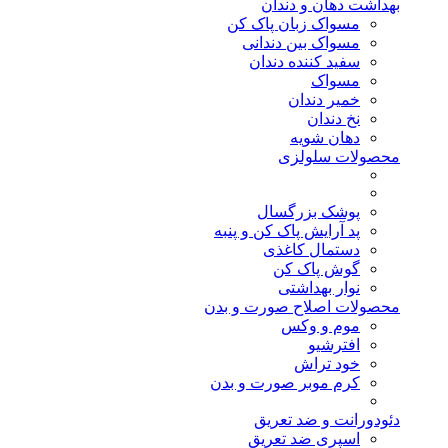
بهداشت دهان و دندان
مسواک زبان پاک کن
مسواک بین دندانی
سفید کننده دندان
مسواک
خمیر دندان
نخ دندان
دهان شویه
محصولات سلولزی
پوشک بزرگسال
پد آرایش پاک کن و پنبه
دستمال کاغذی
گوش پاک کن
نوار بهداشتی
محصولات اصلاح صورت و بدن
موم و وکس
افترشیو
خود تراش
کرم موبر صورت و بدن
دئودورانت و ضد تعریق
اسپری ضد تعریق