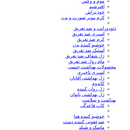
موم و وکس
افترشیو
خود تراش
کرم موبر صورت و بدن
دئودورانت و ضد تعریق
اسپری ضد تعریق
کرم ضد تعریق
خوشبو کننده بدن
استیک ضد تعریق
ژل شفاف ضد تعریق
مام رول ضد تعریق
محصولات بهداشت جنسی
اسپری تاخیری
ژل بهداشتی آقایان
کاندوم
ژل روان کننده
ژل بهداشتی بانوان
بهداشت و سلامت
کاپ قاعدگی
خوشبو کننده هوا
ضدعفونی کننده دست
ماسک و شیلد