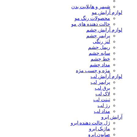
شیمر و هایلایت بدن
لوازم آرایش مو
محصولات رنگ مو
حالت دهنده های مو
لوازم آرایش چشم
پرایمر چشم
لنز رنگی
ریمل چشم
سایه چشم
خط چشم
مداد چشم
مژه و چسب مژه
لوازم آرایش لب
پرایمر لب
برق لب
لاک لب
تینت لب
رژ لب
مداد لب
آرایش ابرو
ژل حالت دهنده ابرو
ماژیک ابرو
صابون ابرو