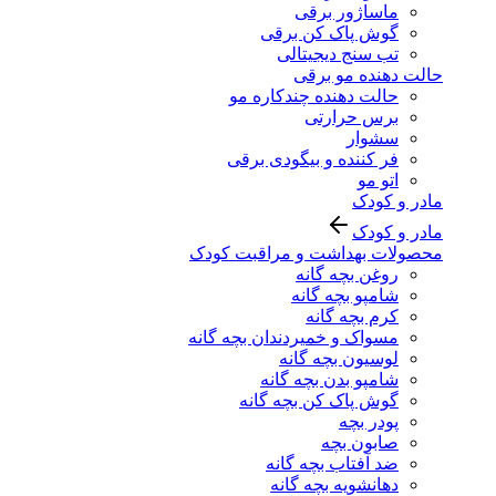
ماساژور برقی
گوش پاک کن برقی
تب سنج دیجیتالی
حالت دهنده مو برقی
حالت دهنده چندکاره مو
برس حرارتی
سشوار
فر کننده و بیگودی برقی
اتو مو
مادر و کودک
مادر و کودک
محصولات بهداشت و مراقبت کودک
روغن بچه گانه
شامپو بچه گانه
کرم بچه گانه
مسواک و خمیردندان بچه گانه
لوسیون بچه گانه
شامپو بدن بچه گانه
گوش پاک کن بچه گانه
پودر بچه
صابون بچه
ضد آفتاب بچه گانه
دهانشویه بچه گانه