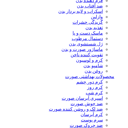
فرم دهنده بدن
ضد آفتاب بدن
اسکراب و لایه بردار بدن
وازلین
گزیدگی حشرات
تغذیه بدن
ماسک دست و پا
دستمال مرطوب
ژل شستشوی بدن
ماساژور صورت و بدن
تقویت کننده ناخن
کرم و لوسیون
شامپو بدن
روغن بدن
محصولات بهداشتی صورت
کرم دور چشم
کرم روز
کرم شب
اسپری آبرسان صورت
ضد جوش صورت
ضد لک و روشن کننده صورت
کرم آبرسان
سرم پوست
ضد چروک صورت