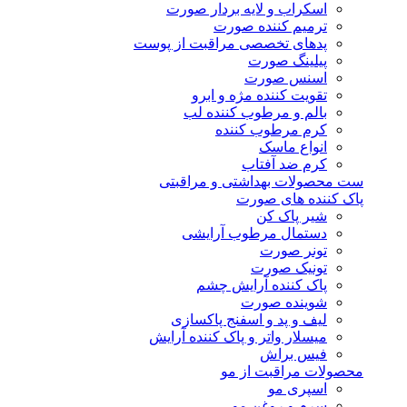
اسکراب و لایه بردار صورت
ترمیم کننده صورت
پدهای تخصصی مراقبت از پوست
پیلینگ صورت
اسنس صورت
تقویت کننده مژه و ابرو
بالم و مرطوب کننده لب
کرم مرطوب کننده
انواع ماسک
کرم ضد آفتاب
ست محصولات بهداشتی و مراقبتی
پاک کننده های صورت
شیر پاک کن
دستمال مرطوب آرایشی
تونر صورت
تونیک صورت
پاک کننده آرایش چشم
شوینده صورت
لیف و پد و اسفنج پاکسازی
میسلار واتر و پاک کننده آرایش
فیس براش
محصولات مراقبت از مو
اسپری مو
سرم و روغن مو