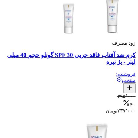
زود مصرف
کرم ضد آفتاب فاقد چربی SPF 30 گونلو حجم 40 میلی
لیتر - بژ تیره
فروشنده:
منتخب
۳۹۵٬۰۰۰
۴۰
۲۳۷٬۰۰۰
تومان