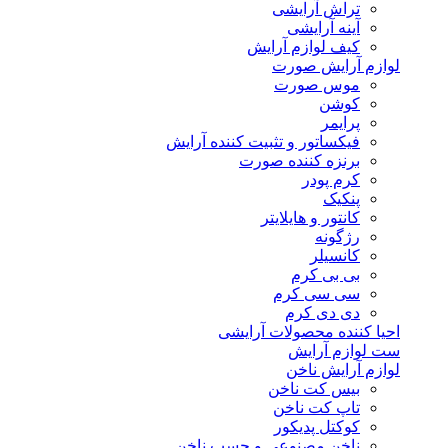
تراش آرایشی
آینه آرایشی
کیف لوازم آرایش
لوازم آرایش صورت
موس صورت
کوشن
پرایمر
فیکساتور و تثبیت کننده آرایش
برنزه کننده صورت
کرم پودر
پنکیک
کانتور و هایلایتر
رژگونه
کانسیلر
بی بی کرم
سی سی کرم
دی دی کرم
احیا کننده محصولات آرایشی
ست لوازم آرایش
لوازم آرایش ناخن
بیس کت ناخن
تاپ کت ناخن
کوکتل پدیکور
ناخن مصنوعی و چسب ناخن