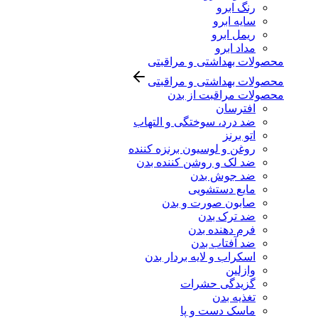
رنگ ابرو
سایه ابرو
ریمل ابرو
مداد ابرو
محصولات بهداشتی و مراقبتی
محصولات بهداشتی و مراقبتی
محصولات مراقبت از بدن
افترسان
ضد درد، سوختگی و التهاب
اتو برنز
روغن و لوسیون برنزه کننده
ضد لک و روشن کننده بدن
ضد جوش بدن
مایع دستشویی
صابون صورت و بدن
ضد ترک بدن
فرم دهنده بدن
ضد آفتاب بدن
اسکراب و لایه بردار بدن
وازلین
گزیدگی حشرات
تغذیه بدن
ماسک دست و پا