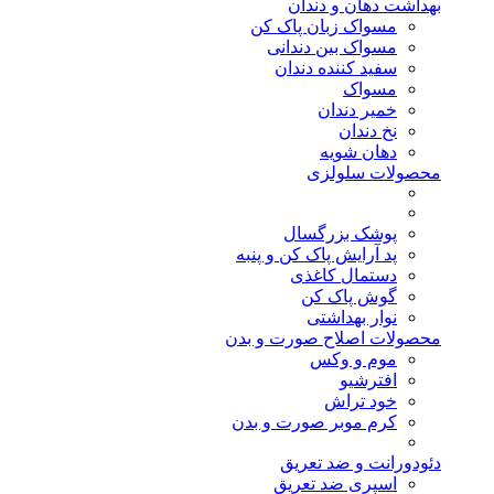
بهداشت دهان و دندان
مسواک زبان پاک کن
مسواک بین دندانی
سفید کننده دندان
مسواک
خمیر دندان
نخ دندان
دهان شویه
محصولات سلولزی
پوشک بزرگسال
پد آرایش پاک کن و پنبه
دستمال کاغذی
گوش پاک کن
نوار بهداشتی
محصولات اصلاح صورت و بدن
موم و وکس
افترشیو
خود تراش
کرم موبر صورت و بدن
دئودورانت و ضد تعریق
اسپری ضد تعریق