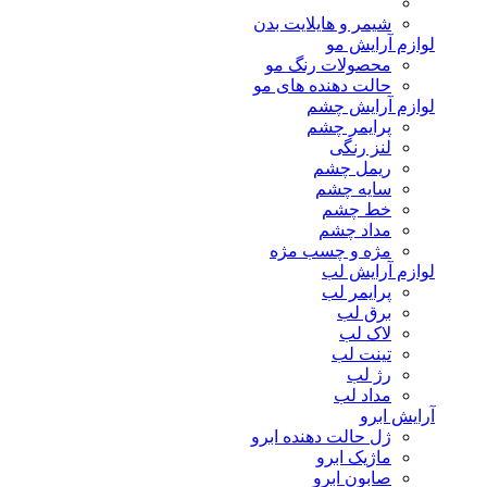
شیمر و هایلایت بدن
لوازم آرایش مو
محصولات رنگ مو
حالت دهنده های مو
لوازم آرایش چشم
پرایمر چشم
لنز رنگی
ریمل چشم
سایه چشم
خط چشم
مداد چشم
مژه و چسب مژه
لوازم آرایش لب
پرایمر لب
برق لب
لاک لب
تینت لب
رژ لب
مداد لب
آرایش ابرو
ژل حالت دهنده ابرو
ماژیک ابرو
صابون ابرو