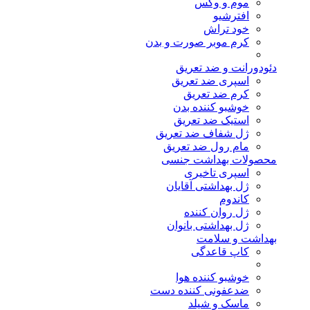
موم و وکس
افترشیو
خود تراش
کرم موبر صورت و بدن
دئودورانت و ضد تعریق
اسپری ضد تعریق
کرم ضد تعریق
خوشبو کننده بدن
استیک ضد تعریق
ژل شفاف ضد تعریق
مام رول ضد تعریق
محصولات بهداشت جنسی
اسپری تاخیری
ژل بهداشتی آقایان
کاندوم
ژل روان کننده
ژل بهداشتی بانوان
بهداشت و سلامت
کاپ قاعدگی
خوشبو کننده هوا
ضدعفونی کننده دست
ماسک و شیلد