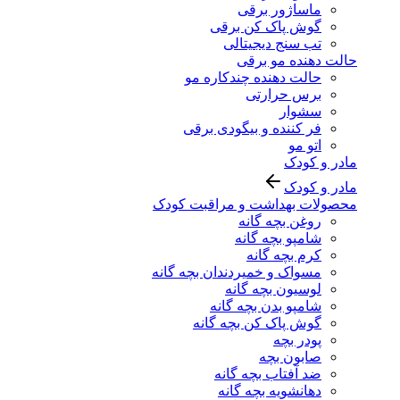
ماساژور برقی
گوش پاک کن برقی
تب سنج دیجیتالی
حالت دهنده مو برقی
حالت دهنده چندکاره مو
برس حرارتی
سشوار
فر کننده و بیگودی برقی
اتو مو
مادر و کودک
مادر و کودک
محصولات بهداشت و مراقبت کودک
روغن بچه گانه
شامپو بچه گانه
کرم بچه گانه
مسواک و خمیردندان بچه گانه
لوسیون بچه گانه
شامپو بدن بچه گانه
گوش پاک کن بچه گانه
پودر بچه
صابون بچه
ضد آفتاب بچه گانه
دهانشویه بچه گانه