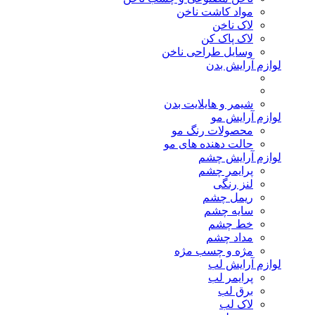
مواد کاشت ناخن
لاک ناخن
لاک پاک کن
وسایل طراحی ناخن
لوازم آرایش بدن
شیمر و هایلایت بدن
لوازم آرایش مو
محصولات رنگ مو
حالت دهنده های مو
لوازم آرایش چشم
پرایمر چشم
لنز رنگی
ریمل چشم
سایه چشم
خط چشم
مداد چشم
مژه و چسب مژه
لوازم آرایش لب
پرایمر لب
برق لب
لاک لب