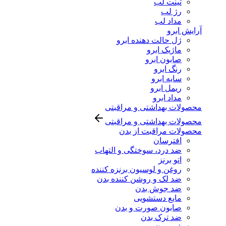
تینت لب
رژ لب
مداد لب
آرایش ابرو
ژل حالت دهنده ابرو
ماژیک ابرو
صابون ابرو
رنگ ابرو
سایه ابرو
ریمل ابرو
مداد ابرو
محصولات بهداشتی و مراقبتی
محصولات بهداشتی و مراقبتی
محصولات مراقبت از بدن
افترسان
ضد درد، سوختگی و التهاب
اتو برنز
روغن و لوسیون برنزه کننده
ضد لک و روشن کننده بدن
ضد جوش بدن
مایع دستشویی
صابون صورت و بدن
ضد ترک بدن