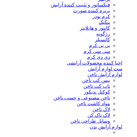
فیکساتور و تثبیت کننده آرایش
برنزه کننده صورت
کرم پودر
پنکیک
کانتور و هایلایتر
رژگونه
کانسیلر
بی بی کرم
سی سی کرم
دی دی کرم
احیا کننده محصولات آرایشی
ست لوازم آرایش
لوازم آرایش ناخن
بیس کت ناخن
تاپ کت ناخن
کوکتل پدیکور
ناخن مصنوعی و چسب ناخن
مواد کاشت ناخن
لاک ناخن
لاک پاک کن
وسایل طراحی ناخن
لوازم آرایش بدن