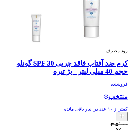
زود مصرف
کرم ضد آفتاب فاقد چربی SPF 30 گونلو
حجم 40 میلی لیتر - بژ تیره
فروشنده:
منتخب
کمتر از ۱۰ عدد در انبار باقی مانده
۳۹۵٬۰۰۰