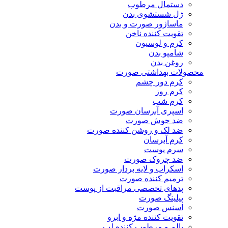
دستمال مرطوب
ژل شستشوی بدن
ماساژور صورت و بدن
تقویت کننده ناخن
کرم و لوسیون
شامپو بدن
روغن بدن
محصولات بهداشتی صورت
کرم دور چشم
کرم روز
کرم شب
اسپری آبرسان صورت
ضد جوش صورت
ضد لک و روشن کننده صورت
کرم آبرسان
سرم پوست
ضد چروک صورت
اسکراب و لایه بردار صورت
ترمیم کننده صورت
پدهای تخصصی مراقبت از پوست
پیلینگ صورت
اسنس صورت
تقویت کننده مژه و ابرو
بالم و مرطوب کننده لب