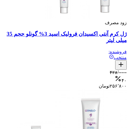
زود مصرف
ژل کرم آنتی اکسیدان فرولیک اسید 3% گونلو حجم 35
میلی لیتر
فروشنده:
منتخب
۴۲۸٬۰۰۰
۴۰
۲۵۶٬۸۰۰
تومان