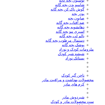
لوسیون بچه گانه
شامپو بدن بچه گانه
گوش پاک کن بچه گانه
پودر بچه
صابون بچه
ضد آفتاب بچه گانه
دهانشویه بچه گانه
اسپری مو بچه گانه
بالم لب بچه گانه
دستمال مرطوب بچه گانه
پوشک بچه گانه
ملزومات کودک و نوزاد
شیشه شیر کودک
پستانک نوزاد
ناخن گیر کودک
محصولات بهداشت و مراقبت مادر
کرم های مادر
شیردوش مادر
ست محصولات مادر و کودک