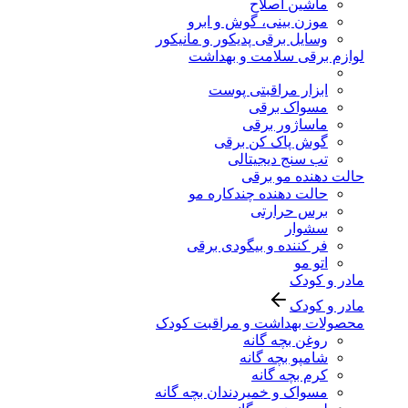
ماشین اصلاح
موزن بینی، گوش و ابرو
وسایل برقی پدیکور و مانیکور
لوازم برقی سلامت و بهداشت
ابزار مراقبتی پوست
مسواک برقی
ماساژور برقی
گوش پاک کن برقی
تب سنج دیجیتالی
حالت دهنده مو برقی
حالت دهنده چندکاره مو
برس حرارتی
سشوار
فر کننده و بیگودی برقی
اتو مو
مادر و کودک
مادر و کودک
محصولات بهداشت و مراقبت کودک
روغن بچه گانه
شامپو بچه گانه
کرم بچه گانه
مسواک و خمیردندان بچه گانه