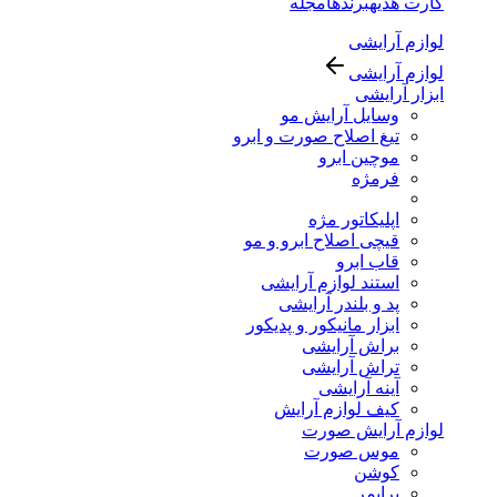
کارت هدیه
برندها
مجله
لوازم آرایشی
لوازم آرایشی
ابزار آرایشی
وسایل آرایش مو
تیغ اصلاح صورت و ابرو
موچین ابرو
فرمژه
اپلیکاتور مژه
قیچی اصلاح ابرو و مو
قاب ابرو
استند لوازم آرایشی
پد و بلندر آرایشی
ابزار مانیکور و پدیکور
براش آرایشی
تراش آرایشی
آینه آرایشی
کیف لوازم آرایش
لوازم آرایش صورت
موس صورت
کوشن
پرایمر