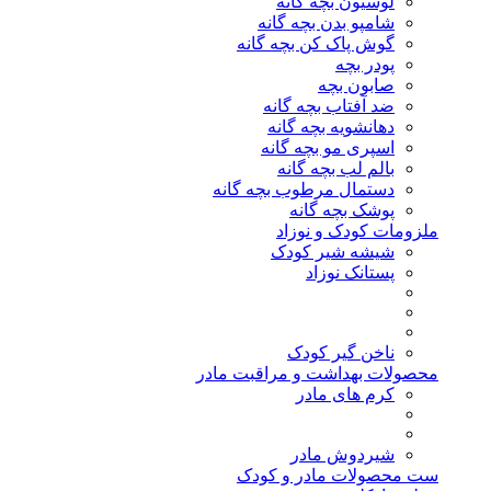
لوسیون بچه گانه
شامپو بدن بچه گانه
گوش پاک کن بچه گانه
پودر بچه
صابون بچه
ضد آفتاب بچه گانه
دهانشویه بچه گانه
اسپری مو بچه گانه
بالم لب بچه گانه
دستمال مرطوب بچه گانه
پوشک بچه گانه
ملزومات کودک و نوزاد
شیشه شیر کودک
پستانک نوزاد
ناخن گیر کودک
محصولات بهداشت و مراقبت مادر
کرم های مادر
شیردوش مادر
ست محصولات مادر و کودک