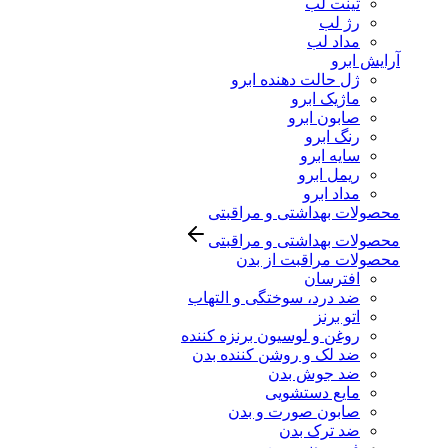
تینت لب
رژ لب
مداد لب
آرایش ابرو
ژل حالت دهنده ابرو
ماژیک ابرو
صابون ابرو
رنگ ابرو
سایه ابرو
ریمل ابرو
مداد ابرو
محصولات بهداشتی و مراقبتی
محصولات بهداشتی و مراقبتی
محصولات مراقبت از بدن
افترسان
ضد درد، سوختگی و التهاب
اتو برنز
روغن و لوسیون برنزه کننده
ضد لک و روشن کننده بدن
ضد جوش بدن
مایع دستشویی
صابون صورت و بدن
ضد ترک بدن