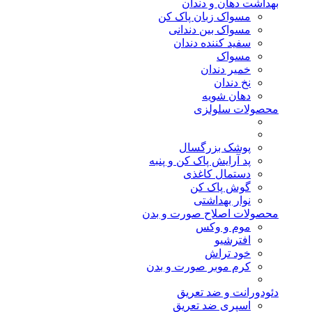
بهداشت دهان و دندان
مسواک زبان پاک کن
مسواک بین دندانی
سفید کننده دندان
مسواک
خمیر دندان
نخ دندان
دهان شویه
محصولات سلولزی
پوشک بزرگسال
پد آرایش پاک کن و پنبه
دستمال کاغذی
گوش پاک کن
نوار بهداشتی
محصولات اصلاح صورت و بدن
موم و وکس
افترشیو
خود تراش
کرم موبر صورت و بدن
دئودورانت و ضد تعریق
اسپری ضد تعریق