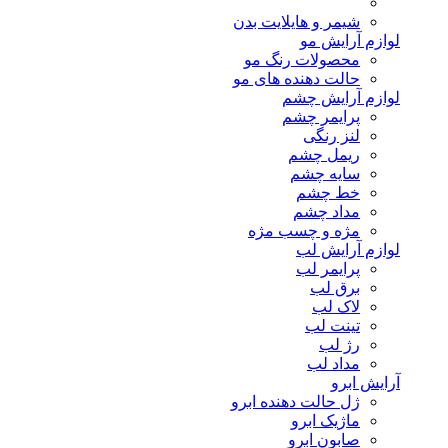
شیمر و هایلایت بدن
لوازم آرایش مو
محصولات رنگ مو
حالت دهنده های مو
لوازم آرایش چشم
پرایمر چشم
لنز رنگی
ریمل چشم
سایه چشم
خط چشم
مداد چشم
مژه و چسب مژه
لوازم آرایش لب
پرایمر لب
برق لب
لاک لب
تینت لب
رژ لب
مداد لب
آرایش ابرو
ژل حالت دهنده ابرو
ماژیک ابرو
صابون ابرو