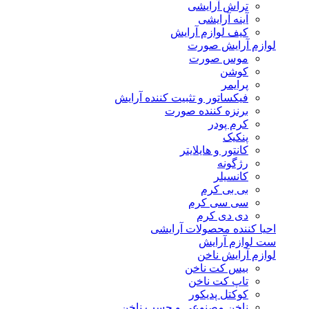
تراش آرایشی
آینه آرایشی
کیف لوازم آرایش
لوازم آرایش صورت
موس صورت
کوشن
پرایمر
فیکساتور و تثبیت کننده آرایش
برنزه کننده صورت
کرم پودر
پنکیک
کانتور و هایلایتر
رژگونه
کانسیلر
بی بی کرم
سی سی کرم
دی دی کرم
احیا کننده محصولات آرایشی
ست لوازم آرایش
لوازم آرایش ناخن
بیس کت ناخن
تاپ کت ناخن
کوکتل پدیکور
ناخن مصنوعی و چسب ناخن