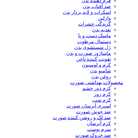
فرم دهنده بدن
ضد آفتاب بدن
اسکراب و لایه بردار بدن
وازلین
گزیدگی حشرات
تغذیه بدن
ماسک دست و پا
دستمال مرطوب
ژل شستشوی بدن
ماساژور صورت و بدن
تقویت کننده ناخن
کرم و لوسیون
شامپو بدن
روغن بدن
محصولات بهداشتی صورت
کرم دور چشم
کرم روز
کرم شب
اسپری آبرسان صورت
ضد جوش صورت
ضد لک و روشن کننده صورت
کرم آبرسان
سرم پوست
ضد چروک صورت