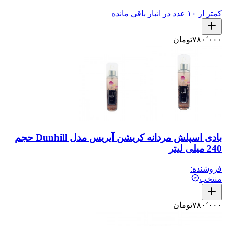
کمتر از ۱۰ عدد در انبار باقی مانده
۷۸۰٬۰۰۰
تومان
بادی اسپلش مردانه کریشن آیریس مدل Dunhill حجم
240 میلی لیتر
فروشنده:
منتخب
۷۸۰٬۰۰۰
تومان