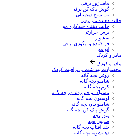
ماساژور برقی
گوش پاک کن برقی
تب سنج دیجیتالی
حالت دهنده مو برقی
حالت دهنده چندکاره مو
برس حرارتی
سشوار
فر کننده و بیگودی برقی
اتو مو
مادر و کودک
مادر و کودک
محصولات بهداشت و مراقبت کودک
روغن بچه گانه
شامپو بچه گانه
کرم بچه گانه
مسواک و خمیردندان بچه گانه
لوسیون بچه گانه
شامپو بدن بچه گانه
گوش پاک کن بچه گانه
پودر بچه
صابون بچه
ضد آفتاب بچه گانه
دهانشویه بچه گانه