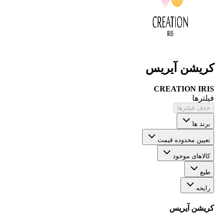
کریشن آیریس
CREATION IRIS
فیلترها
حذف فیلترها
برند ها
تعیین محدوده قیمت
کالاهای موجود
طبع
رایحه
کریشن آیریس