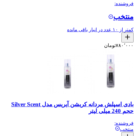
فروشنده:
منتخب
کمتر از ۱۰ عدد در انبار باقی مانده
۷۸۰٬۰۰۰
تومان
بادی اسپلش مردانه کریشن آیریس مدل Silver Scent
حجم 240 میلی لیتر
فروشنده:
منتخب