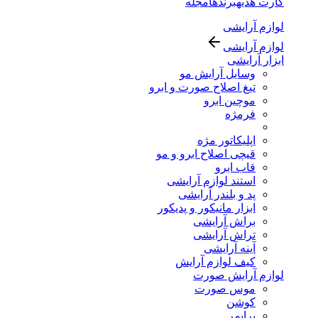
کارت هدیه
برندها
مجله
لوازم آرایشی
لوازم آرایشی
ابزار آرایشی
وسایل آرایش مو
تیغ اصلاح صورت و ابرو
موچین ابرو
فرمژه
اپلیکاتور مژه
قیچی اصلاح ابرو و مو
قاب ابرو
استند لوازم آرایشی
پد و بلندر آرایشی
ابزار مانیکور و پدیکور
براش آرایشی
تراش آرایشی
آینه آرایشی
کیف لوازم آرایش
لوازم آرایش صورت
موس صورت
کوشن
پرایمر