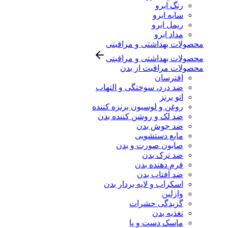
رنگ ابرو
سایه ابرو
ریمل ابرو
مداد ابرو
محصولات بهداشتی و مراقبتی
محصولات بهداشتی و مراقبتی
محصولات مراقبت از بدن
افترسان
ضد درد، سوختگی و التهاب
اتو برنز
روغن و لوسیون برنزه کننده
ضد لک و روشن کننده بدن
ضد جوش بدن
مایع دستشویی
صابون صورت و بدن
ضد ترک بدن
فرم دهنده بدن
ضد آفتاب بدن
اسکراب و لایه بردار بدن
وازلین
گزیدگی حشرات
تغذیه بدن
ماسک دست و پا