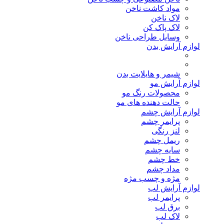
مواد کاشت ناخن
لاک ناخن
لاک پاک کن
وسایل طراحی ناخن
لوازم آرایش بدن
شیمر و هایلایت بدن
لوازم آرایش مو
محصولات رنگ مو
حالت دهنده های مو
لوازم آرایش چشم
پرایمر چشم
لنز رنگی
ریمل چشم
سایه چشم
خط چشم
مداد چشم
مژه و چسب مژه
لوازم آرایش لب
پرایمر لب
برق لب
لاک لب