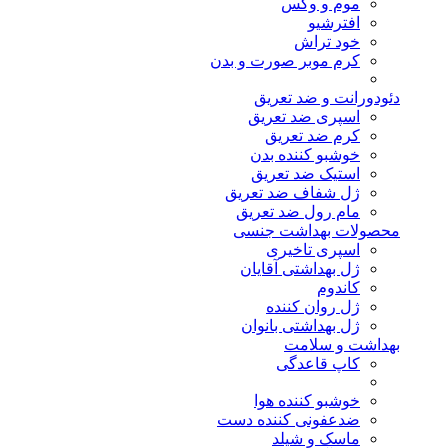
موم و وکس
افترشیو
خود تراش
کرم موبر صورت و بدن
دئودورانت و ضد تعریق
اسپری ضد تعریق
کرم ضد تعریق
خوشبو کننده بدن
استیک ضد تعریق
ژل شفاف ضد تعریق
مام رول ضد تعریق
محصولات بهداشت جنسی
اسپری تاخیری
ژل بهداشتی آقایان
کاندوم
ژل روان کننده
ژل بهداشتی بانوان
بهداشت و سلامت
کاپ قاعدگی
خوشبو کننده هوا
ضدعفونی کننده دست
ماسک و شیلد