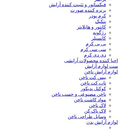
فیکساتور و تثبیت کننده آرایش
برنزه کننده صورت
کرم پودر
پنکیک
کانتور و هایلایتر
رژگونه
کانسیلر
بی بی کرم
سی سی کرم
دی دی کرم
احیا کننده محصولات آرایشی
ست لوازم آرایش
لوازم آرایش ناخن
بیس کت ناخن
تاپ کت ناخن
کوکتل پدیکور
ناخن مصنوعی و چسب ناخن
مواد کاشت ناخن
لاک ناخن
لاک پاک کن
وسایل طراحی ناخن
لوازم آرایش بدن