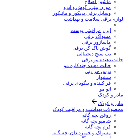
ماشین اصلاح
موزن بینی، گوش و ابرو
وسایل برقی پدیکور و مانیکور
لوازم برقی سلامت و بهداشت
ابزار مراقبتی پوست
مسواک برقی
ماساژور برقی
گوش پاک کن برقی
تب سنج دیجیتالی
حالت دهنده مو برقی
حالت دهنده چندکاره مو
برس حرارتی
سشوار
فر کننده و بیگودی برقی
اتو مو
مادر و کودک
مادر و کودک
محصولات بهداشت و مراقبت کودک
روغن بچه گانه
شامپو بچه گانه
کرم بچه گانه
مسواک و خمیردندان بچه گانه