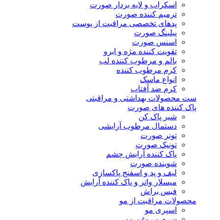
اسکراب و لایه بردار صورت
ترمیم کننده صورت
پدهای تخصصی مراقبت از پوست
پیلینگ صورت
اسنس صورت
تقویت کننده مژه و ابرو
بالم و مرطوب کننده لب
کرم مرطوب کننده
انواع ماسک
کرم ضد آفتاب
ست محصولات بهداشتی و مراقبتی
پاک کننده های صورت
شیر پاک کن
دستمال مرطوب آرایشی
تونر صورت
تونیک صورت
پاک کننده آرایش چشم
شوینده صورت
لیف و پد و اسفنج پاکسازی
میسلار واتر و پاک کننده آرایش
فیس براش
محصولات مراقبت از مو
اسپری مو
سرم و روغن مو