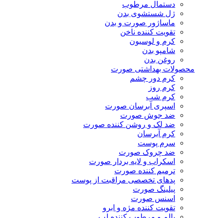
دستمال مرطوب
ژل شستشوی بدن
ماساژور صورت و بدن
تقویت کننده ناخن
کرم و لوسیون
شامپو بدن
روغن بدن
محصولات بهداشتی صورت
کرم دور چشم
کرم روز
کرم شب
اسپری آبرسان صورت
ضد جوش صورت
ضد لک و روشن کننده صورت
کرم آبرسان
سرم پوست
ضد چروک صورت
اسکراب و لایه بردار صورت
ترمیم کننده صورت
پدهای تخصصی مراقبت از پوست
پیلینگ صورت
اسنس صورت
تقویت کننده مژه و ابرو
بالم و مرطوب کننده لب